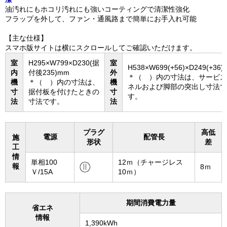
油汚れにもホコリ汚れにも強いコーティングで清潔性強化
フラップを外して、ファン・通風路まで簡単にお手入れ可能
【主な仕様】
スマホ版サイトは横にスクロールしてご確認いただけます。
室
H295×W799×D230(据
室
H538×W699(+56)×D249(+36
内
付後235)mm
外
＊（ ）内の寸法は、サービス
機
＊（ ）内の寸法は、
機
ネルおよび脚部の突出し寸法で
寸
据付板を付けたときの
寸
す。
法
寸法です。
法
プラグ
高低
電源
配管長
施
形状
差
工
情
単相100
12ｍ（チャージレス
報
8ｍ
Ｖ/15A
10ｍ）
期間消費電力量
省エネ
情報
1,390kWh