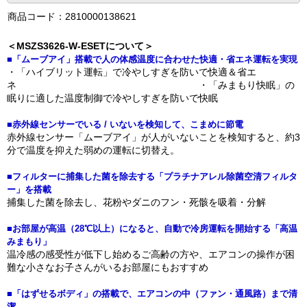
商品コード：2810000138621
＜MSZS3626-W-ESETについて＞
■「ムーブアイ」搭載で人の体感温度に合わせた快適・省エネ運転を実現
・「ハイブリット運転」で冷やしすぎを防いで快適＆省エ
ネ ・「みまもり快眠」の
眠りに適した温度制御で冷やしすぎを防いで快眠
■赤外線センサーでいる / いないを検知して、こまめに節電
赤外線センサー「ムーブアイ」が人がいないことを検知すると、約3
分で温度を抑えた弱めの運転に切替え。
■フィルターに捕集した菌を除去する「プラチナアレル除菌空清フィルタ
ー」を搭載
捕集した菌を除去し、花粉やダニのフン・死骸を吸着・分解
■お部屋が高温（28℃以上）になると、自動で冷房運転を開始する「高温
みまもり」
温冷感の感受性が低下し始めるご高齢の方や、エアコンの操作が困
難な小さなお子さんがいるお部屋にもおすすめ
■「はずせるボディ」の搭載で、エアコンの中（ファン・通風路）まで清
潔