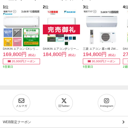
1
位
2
位
3
位
4
DAIKIN エアコン CXシリーズ [おもに12畳/3.6KW/100V/フィルター自動お掃除/機内洗浄機能/2026年モデル] S366ATCS-W-ESET
DAIKIN エアコン[Fシリーズ]【12畳用/3.6kw/100V/フィルター自動お掃除/2025年モデル】 AN365AFS-W-ESET
三菱 エアコン 霧ヶ峰 ZWシリーズ【主に12畳/3.6KW/200V/プレミアムモデル/2024年モデル】 MSZ-ZW3624S-ESET
169,800円
184,800円
194,800円
2
(税込)
(税込)
(税込)
20,000円クーポン
30,000円クーポン
5営業日
5営業日
2週
メルマガ
旧Twitter
Instagram
WEB限定クーポン