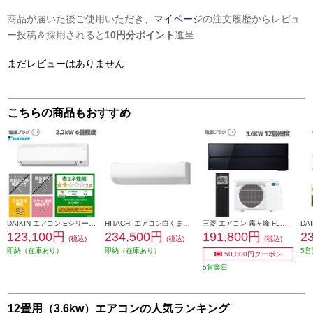
商品が届いた後ご使用いただき、
マイページ
の注文履歴からレビュ
ー投稿＆採用されると
10円分ポイント
進呈
まだレビューはありません
こちらの商品もおすすめ
DAIKIN エアコン Eシリーズ 6畳用 2.2kw 100V 高さ25cm 2026年モデル AN226AES-W-ESET
HITACHI エアコン白くまくん[WNシリーズ/オリジナルモデル][12畳用/3.6KW/凍結洗浄/フィルター・ファン自動お掃除] RAS-WN3626S-W-ESET
三菱 エアコン 霧ヶ峰 FLシリーズ【主に12畳/3.6KW/100V/霧ヶ峰REMOTEアプリ/オニキスブラック/2023年モデル】 MSZ-FL3621-K-ESET
123,100円
234,500円
191,800円
2
(税込)
(税込)
(税込)
即納（在庫あり）
即納（在庫あり）
5営
50,000円クーポン
5営業日
12畳用（3.6kw）エアコンの人気ランキング