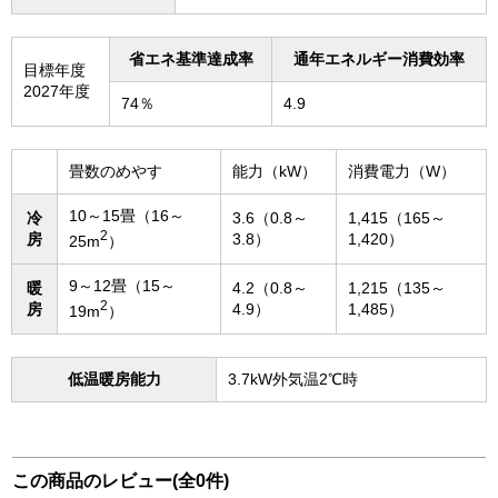
省エネ基準達成率
通年エネルギー消費効率
目標年度
2027年度
74％
4.9
畳数のめやす
能力（kW）
消費電力（W）
10～15畳（16～
冷
3.6（0.8～
1,415（165～
2
房
3.8）
1,420）
25m
）
9～12畳（15～
暖
4.2（0.8～
1,215（135～
2
房
4.9）
1,485）
19m
）
低温暖房能力
3.7kW外気温2℃時
この商品のレビュー(全0件)