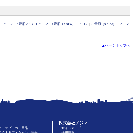
Ｖ エアコン
|
14畳用 200V エアコン
|
18畳用（5.6kw）エアコン
|
20畳用（6.3kw）エアコン
▲ページトップへ
株式会社ノジマ
カーナビ・カー用品
サイトマップ
アウトドア・キャンプ用品
採用情報