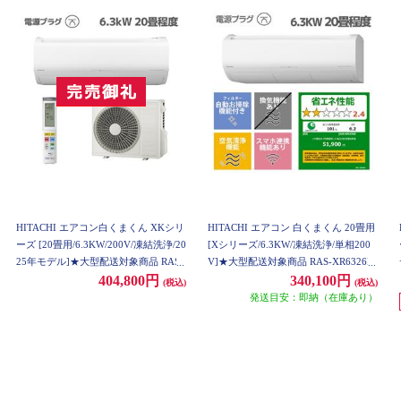
HITACHI エアコン白くまくん XKシリ
HITACHI エアコン 白くまくん 20畳用
ーズ [20畳用/6.3KW/200V/凍結洗浄/20
[Xシリーズ/6.3KW/凍結洗浄/単相200
25年モデル]★大型配送対象商品 RAS-
V]★大型配送対象商品 RAS-XR6326D-
XK6325D-W-WEST
W-ESET
404,800円
340,100円
(税込)
(税込)
発送目安：即納（在庫あり）