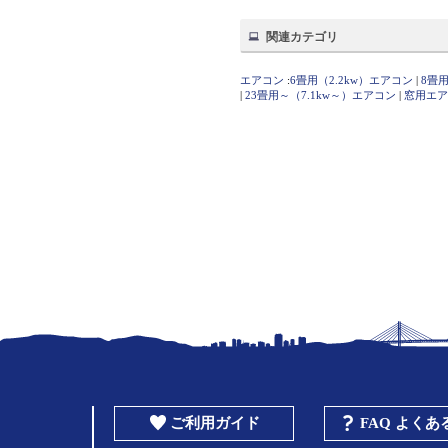
関連カテゴリ
エアコン
:
6畳用（2.2kw）エアコン
|
8畳用
|
23畳用～（7.1kw～）エアコン
|
窓用エア
ご利用ガイド
FAQ よく