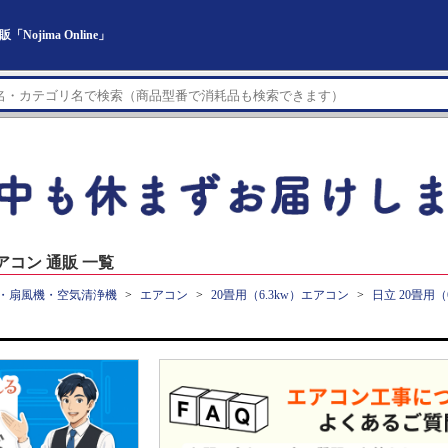
ojima Online」
アコン 通販 一覧
・扇風機・空気清浄機
エアコン
20畳用（6.3kw）エアコン
日立 20畳用（