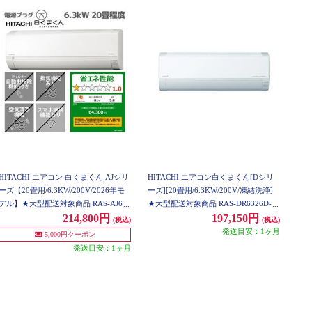
HITACHI エアコン 白くまくん AJシリ
HITACHI エアコン白くまくん[Dシリ
ーズ【20畳用/6.3KW/200V/2026年モ
ーズ][20畳用/6.3KW/200V/凍結洗浄]
デル】★大型配送対象商品 RAS-AJ632
★大型配送対象商品 RAS-DR6326D-W
6D-W-ESET
-ESET
214,800円
197,150円
(税込)
(税込)
発送目安：1ヶ月
5,000円クーポン
発送目安：1ヶ月