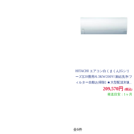
HITACHI エアコン白くまくん[Gシリ
ーズ][20畳用/6.3KW/200V/凍結洗浄/フ
ィルター自動お掃除] ★大型配送対象
商品 RAS-GR6326D-W-ESET
209,570円
(税込)
発送目安：1ヶ月
全6件