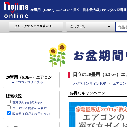
20畳用（6.3kw）エアコン・日立 | 日本最大級のデジタル家電通販「N
クリックでカテゴリ表示
全カテゴリ
日立の20畳用（6.3kw）エ
20畳用（6.3kw）エアコン
▲上のカテゴリに戻る
ノジマオンラインTOP
エアコン
お得なキャンペーン
販売状況
在庫あり商品のみ表示
クーポン有商品のみ表示
販売終了商品を表示しない