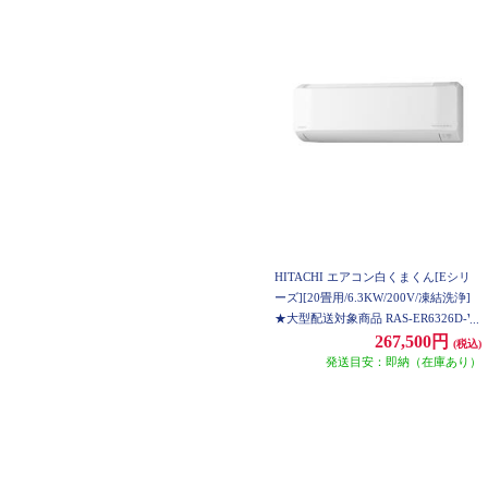
HITACHI エアコン白くまくん[Eシリ
ーズ][20畳用/6.3KW/200V/凍結洗浄]
★大型配送対象商品 RAS-ER6326D-W-
ESET
267,500円
(税込)
発送目安：即納（在庫あり）