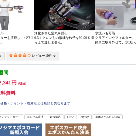
フル
浄化された空気を排出
水洗いも可能
ーターを搭載し、パワフ
0.3ミクロンもの微細な粒子を99.99％捕
クリアビンやフィルター、
現。
らえて逃しません。
簡単に取り外せて、水洗い
レビュー10件
3週間
2,341円
(税込)
送料無料
価格・ポイント・在庫などは店頭と異なります
クレジットカード
コンビニ決済
銀行振込
d払い
PayPay
エポスかんたん決済