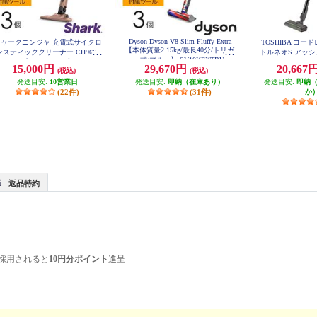
Dyson Dyson V8 Slim Fluffy Extra
シャークニンジャ 充電式サイクロ
TOSHIBA コ
【本体質量2.15kg/最長40分/トリガ
ンスティッククリーナー CH966J
トルネオS アッシ
ー式/ブルー】 SV10KEXTBU
CLS1
シリーズ【サイクロン式/コードレ
15,000円
29,670円
20,667
(税込)
(税込)
ス/ライトコーラル】 CH966JLC
発送目安:
10営業日
発送目安:
即納（在庫あり）
発送目安:
即納
(22件)
(31件)
か
返品特約
採用されると
10円分ポイント
進呈