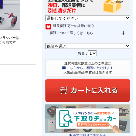
延長保証
万一の故障に安心
保証について詳しくはこちら
ブラシバーは
が可能です
数量：
選択可能な数量以上のご希望は
こちらからご相談いただけます
人気品/品薄品/中古品は除きます
高額下取りご希望なら