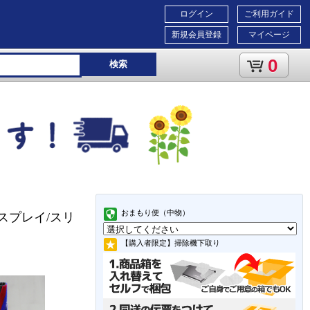
ログイン
ご利用ガイド
新規会員登録
マイページ
0
検索
おまもり便（中物）
晶ディスプレイ/スリ
【購入者限定】掃除機下取り