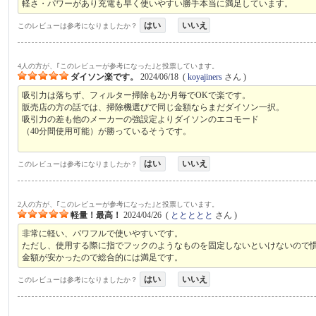
軽さ・パワーがあり充電も早く使いやすい勝手本当に満足しています。
はい
いいえ
このレビューは参考になりましたか？
4人の方が、｢このレビューが参考になった｣と投票しています。
ダイソン楽です。
2024/06/18
(
koyajiners
さん )
吸引力は落ちず、フィルター掃除も2か月毎でOKで楽です。
販売店の方の話では、掃除機選びで同じ金額ならまだダイソン一択。
吸引力の差も他のメーカーの強設定よりダイソンのエコモード
（40分間使用可能）が勝っているそうです。
はい
いいえ
このレビューは参考になりましたか？
2人の方が、｢このレビューが参考になった｣と投票しています。
軽量！最高！
2024/04/26
(
ととととと
さん )
非常に軽い、パワフルで使いやすいです。
ただし、使用する際に指でフックのようなものを固定しないといけないので
金額が安かったので総合的には満足です。
はい
いいえ
このレビューは参考になりましたか？