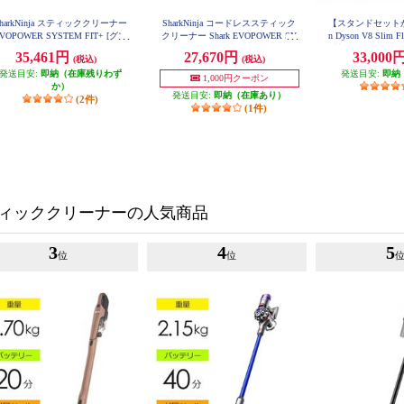
SharkNinja スティッククリーナー
SharkNinja コードレススティック
【スタンドセットが
VOPOWER SYSTEM FIT+ [グレ
クリーナー Shark EVOPOWER SY
n Dyson V8 Slim 
STEM ADV CS600JWH
ージュ] LC152JST
質量2.15kg/最長
35,461円
27,670円
33,000
(税込)
(税込)
ブルー】RCS-30
V10KEXTBU
発送目安:
即納（在庫残りわず
発送目安:
即納
1,000円クーポン
か）
発送目安:
即納（在庫あり）
(2件)
(1件)
ィッククリーナーの人気商品
3
4
5
位
位