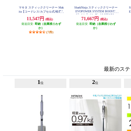
マキタ スティッククリーナー Mak
SharkNinja スティッククリーナー
EVOPOWER SYSTEM BOOST+
ita【コードレス/カプセル式/軽量0.
E
[ライトラベンダー] LC751JLV
93kg/アイボリー】 CL116DWI
11,547円
71,667円
(税込)
(税込)
発送目安:
即納（在庫残りわず
発送目安:
即納（在庫残りわず
か）
か）
(7件)
最新のステ
1
2
位
位