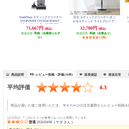
SharkNinja スティッククリーナー
日立 スティッククリーナー すご
EVOPOWER SYSTEM BOOST+
かるスティック ライトグレー PV-
[ライトラベンダー] LC751JLV
BS1M-H
71,667円
32,780円
(税込)
(税込)
発送目安:
即納（在庫残りわず
発送目安:
即納（在庫あり）
か）
(1件)
商品説明
レビュー投稿・評価(10件)
延長保証
発送目安
平均評価
4.3
商品が届いた後ご使用いただき、
マイページ
の注文履歴からレビュー投稿＆
2人の方が、｢このレビューが参考になった｣と投票しています。
普通
2026/04/08
(
ヤダ
さん )