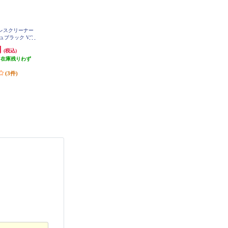
ードレスクリーナー
Dyson Dyson Micro Plus【本体質量
マキタ スティッククリーナー Mak
ュブラック VC-
1.54kg/最長25分/ボタン式/専用充
ita【コードレス/カプセル式/軽量0.
3-K
電ドッグ】 SV33FFPL
93kg/アイボリー】 CL116DWI
円
59,301円
11,547円
(税込)
(税込)
(税込)
（在庫残りわず
発送目安:
3ヶ月
発送目安:
即納（在庫残りわず
）
(5件)
か）
(3件)
(7件)