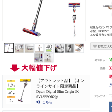
軽量なのにパワ
小型、軽量のモ
ルな吸引力を実
発送目安：
3
価格：
【アウトレット品】【オン
ラインサイト限定商品】
Dyson Digital Slim Origin JK-
支払方法：
SV18FFOR2は
こちら