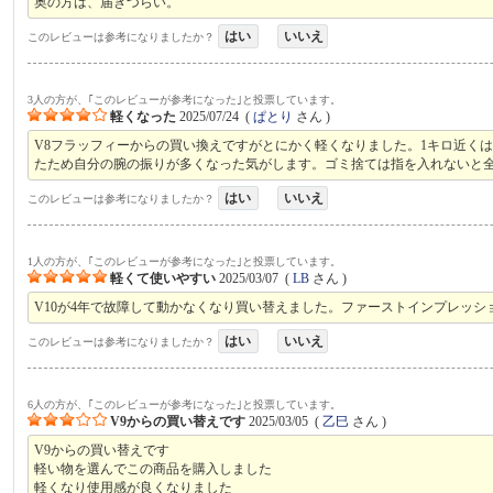
奥の方は、届きづらい。
はい
いいえ
このレビューは参考になりましたか？
3人の方が、｢このレビューが参考になった｣と投票しています。
軽くなった
2025/07/24
(
ぱとり
さん )
V8フラッフィーからの買い換えですがとにかく軽くなりました。1キロ近く
たため自分の腕の振りが多くなった気がします。ゴミ捨ては指を入れないと
はい
いいえ
このレビューは参考になりましたか？
1人の方が、｢このレビューが参考になった｣と投票しています。
軽くて使いやすい
2025/03/07
(
LB
さん )
V10が4年で故障して動かなくなり買い替えました。ファーストインプレッシ
はい
いいえ
このレビューは参考になりましたか？
6人の方が、｢このレビューが参考になった｣と投票しています。
V9からの買い替えです
2025/03/05
(
乙巳
さん )
V9からの買い替えです
軽い物を選んでこの商品を購入しました
軽くなり使用感が良くなりました