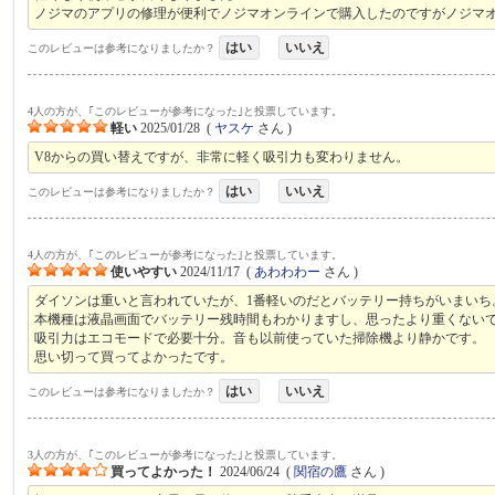
ノジマのアプリの修理が便利でノジマオンラインで購入したのですがノジマ
はい
いいえ
このレビューは参考になりましたか？
4人の方が、｢このレビューが参考になった｣と投票しています。
軽い
2025/01/28
(
ヤスケ
さん )
V8からの買い替えですが、非常に軽く吸引力も変わりません。
はい
いいえ
このレビューは参考になりましたか？
4人の方が、｢このレビューが参考になった｣と投票しています。
使いやすい
2024/11/17
(
あわわわー
さん )
ダイソンは重いと言われていたが、1番軽いのだとバッテリー持ちがいまいち
本機種は液晶画面でバッテリー残時間もわかりますし、思ったより重くない
吸引力はエコモードで必要十分。音も以前使っていた掃除機より静かです。
思い切って買ってよかったです。
はい
いいえ
このレビューは参考になりましたか？
3人の方が、｢このレビューが参考になった｣と投票しています。
買ってよかった！
2024/06/24
(
関宿の鷹
さん )