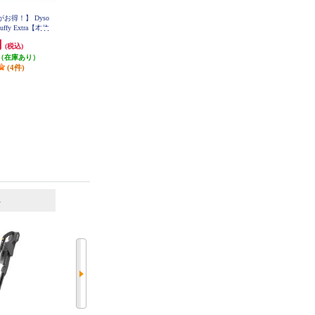
お得！】 Dyso
ケルヒャー モバイル高圧洗浄機
ケルヒャー モバイル高圧洗浄機 O
Fluffy Extra【本体
OC 5 Handy（ハンディジェット）
Cハンディコンパクト(ハンディエ
1-328-142-0
40分/トリガー式/
ア) 1328-1230
円
14,670円
14,976円
(税込)
(税込)
(税込)
スタンドセット S
-Y-ESET
（在庫あり）
発送目安:
即納（在庫あり）
発送目安:
即納（在庫あり）
(4件)
(4件)
(4件)
6
7
位
位
位