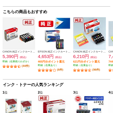
こちらの商品もおすすめ
CANON 純正インクカートリッジ 5色マルチパック BCI-371-370-5MP
EPSON 純正インクカートリッジ【メダマヤキ/４色パック】 MED-4CL
CANON 純正インクカートリッジ 5色マルチパック BCI-381-380-5MP
5,390円
4,653円
6,210円
7
(税込)
(税込)
(税込)
即納（在庫残りわずか）
465円分ポイント還元
621円分ポイント還元
7
即納（在庫あり）
即納（在庫あり）
即
(44件)
(6件)
(96件)
インク・トナーの人気ランキング
1
位
2
位
3
位
4