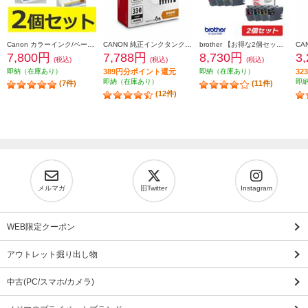
Canon カラーインク/ペーパーセット2個セット KL36IP3PACK2-ESET
CANON 純正インクタンク BCI-331（BK/C/M/Y/GY）+BCI-330 マルチパック BCI-331-330-6MP
brother 【お得な2個セット】純正インクカートリッジ4色セット LC411-4PK LC411-4PK-2-ESET
7,800円
7,788円
8,730円
3
(税込)
(税込)
(税込)
即納（在庫あり）
389円分ポイント還元
即納（在庫あり）
3
即納（在庫あり）
即
(7件)
(11件)
(12件)
メルマガ
旧Twitter
Instagram
WEB限定クーポン
アウトレット掘り出し物
中古(PC/スマホ/カメラ)