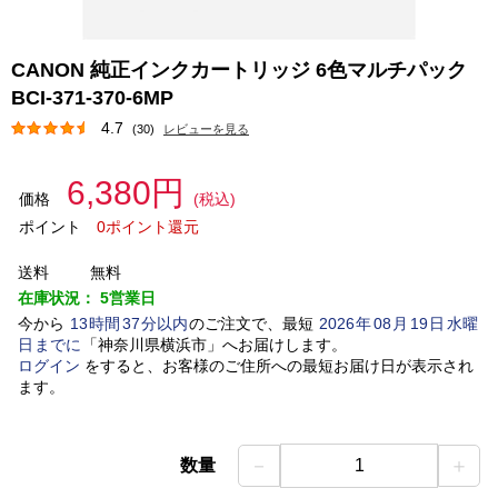
CANON 純正インクカートリッジ 6色マルチパック
BCI-371-370-6MP
4.7
(30)
レビューを見る
6,380円
価格
(税込)
ポイント
0ポイント還元
送料
無料
在庫状況：
5営業日
今から
13
時間
37
分以内
のご注文で、最短
2026
年
08
月
19
日
水曜
日
までに
「
神奈川県横浜市
」
へお届けします。
ログイン
をすると、お客様のご住所への最短お届け日が表示され
ます。
－
＋
数量
1