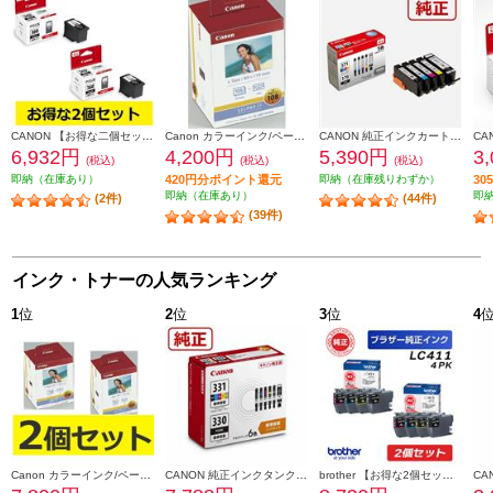
CANON 【お得な二個セット】純正インク FINEカートリッジ（大容量）ブラック BC-360XL-2-ESET
Canon カラーインク/ペーパーセット KL36IP3PACK
CANON 純正インクカートリッジ 5色マルチパック BCI-371-370-5MP
6,932円
4,200円
5,390円
3
(税込)
(税込)
(税込)
即納（在庫あり）
420円分ポイント還元
即納（在庫残りわずか）
3
即納（在庫あり）
即
(2件)
(44件)
(39件)
インク・トナーの人気ランキング
1
位
2
位
3
位
4
Canon カラーインク/ペーパーセット2個セット KL36IP3PACK2-ESET
CANON 純正インクタンク BCI-331（BK/C/M/Y/GY）+BCI-330 マルチパック BCI-331-330-6MP
brother 【お得な2個セット】純正インクカートリッジ4色セット LC411-4PK LC411-4PK-2-ESET