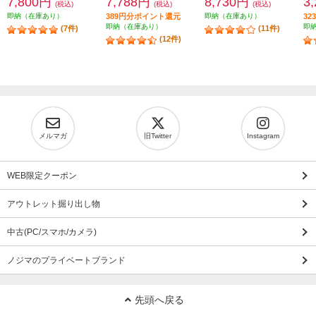
7,800円
7,788円
8,730円
3
(税込)
(税込)
(税込)
即納（在庫あり）
389円分ポイント還元
即納（在庫あり）
3
即納（在庫あり）
即
(7件)
(11件)
(12件)
メルマガ
旧Twitter
Instagram
WEB限定クーポン
アウトレット掘り出し物
中古(PC/スマホ/カメラ)
ノジマのプライベートブランド
先頭へ戻る