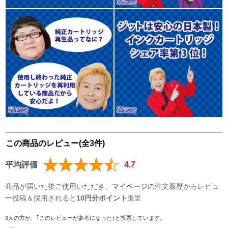
この商品のレビュー(全3件)
平均評価
4.7
商品が届いた後ご使用いただき、
マイページ
の注文履歴からレビュ
ー投稿＆採用されると
10円分ポイント
進呈
3人の方が、｢このレビューが参考になった｣と投票しています。