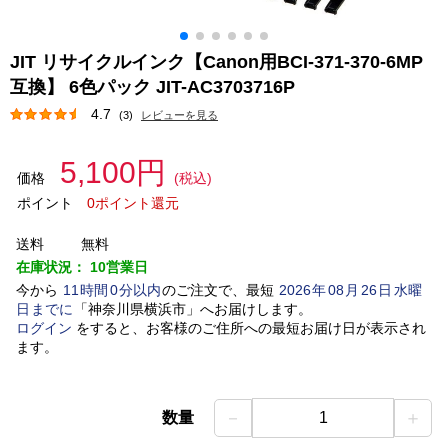
JIT リサイクルインク【Canon用BCI-371-370-6MP
互換】 6色パック JIT-AC3703716P
4.7
(3)
レビューを見る
5,100円
価格
(税込)
ポイント
0ポイント還元
送料
無料
在庫状況：
10営業日
今から
11
時間
0
分以内
のご注文で、最短
2026
年
08
月
26
日
水曜
日
までに
「
神奈川県横浜市
」
へお届けします。
ログイン
をすると、お客様のご住所への最短お届け日が表示され
ます。
－
＋
数量
1