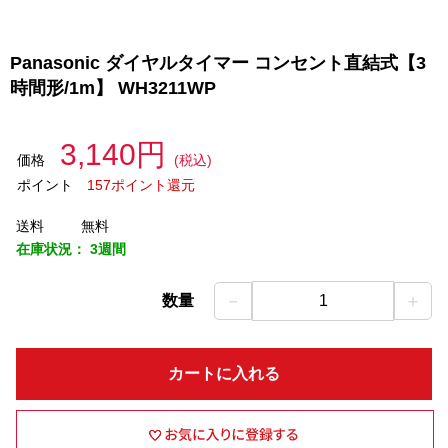
Panasonic ダイヤルタイマー コンセント直結式【3
時間形/1m】 WH3211WP
3,140円
価格
(税込)
ポイント
157ポイント還元
送料
無料
在庫状況：
3週間
－
＋
数量
1
カートに入れる