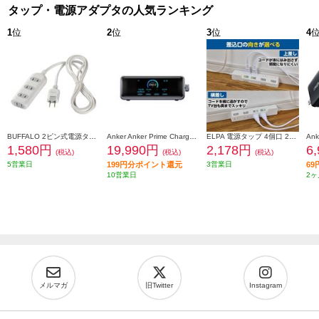
タップ・電源アダプタの人気ランキング
1
位
2
位
3
位
4
BUFFALO 2ピン式電源タップ 4個口 2m ホワイト BSTAPST2420WH
Anker Anker Prime Charger[250W/6 Ports GaN/シルバー/USB Power Delivery対応] A2345541
ELPA 電源タップ 4個口 2m 耐雷 WLK-R42SW
1,580円
19,990円
2,178円
6
(税込)
(税込)
(税込)
5営業日
199円分ポイント還元
3営業日
6
10営業日
2ヶ
メルマガ
旧Twitter
Instagram