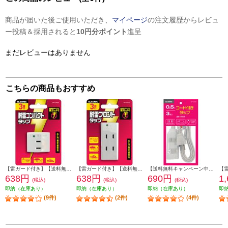
商品が届いた後ご使用いただき、
マイページ
の注文履歴からレビュ
ー投稿＆採用されると
10円分ポイント
進呈
まだレビューはありません
こちらの商品もおすすめ
【雷ガード付き】【送料無料キャンペーン中】 ELSONIC トリプルタップ ホワイト EP-TTK03WH
【雷ガード付き】【送料無料キャンペーン中】 ELSONIC 3個口タップ ホワイト EP-STK03WH
【送料無料キャンペーン中】 ELSONIC コード付きタップ 3個口 0.5m ホワイト EPTC053WH
638円
638円
690円
1
(税込)
(税込)
(税込)
即納（在庫あり）
即納（在庫あり）
即納（在庫あり）
即
(9件)
(2件)
(4件)