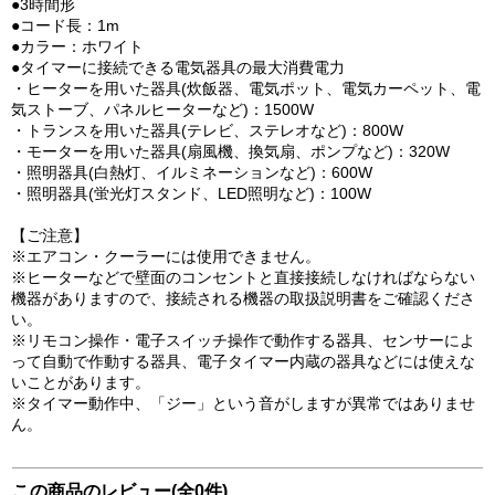
●3時間形
●コード長：1m
●カラー：ホワイト
●タイマーに接続できる電気器具の最大消費電力
・ヒーターを用いた器具(炊飯器、電気ポット、電気カーペット、電
気ストーブ、パネルヒーターなど)：1500W
・トランスを用いた器具(テレビ、ステレオなど)：800W
・モーターを用いた器具(扇風機、換気扇、ポンプなど)：320W
・照明器具(白熱灯、イルミネーションなど)：600W
・照明器具(蛍光灯スタンド、LED照明など)：100W
【ご注意】
※エアコン・クーラーには使用できません。
※ヒーターなどで壁面のコンセントと直接接続しなければならない
機器がありますので、接続される機器の取扱説明書をご確認くださ
い。
※リモコン操作・電子スイッチ操作で動作する器具、センサーによ
って自動で作動する器具、電子タイマー内蔵の器具などには使えな
いことがあります。
※タイマー動作中、「ジー」という音がしますが異常ではありませ
ん。
この商品のレビュー(全0件)