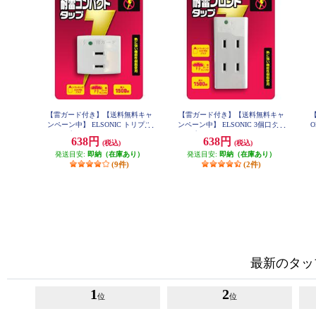
【雷ガード付き】【送料無料キャ
【雷ガード付き】【送料無料キャ
ンペーン中】 ELSONIC トリプル
ンペーン中】 ELSONIC 3個口タッ
O
タップ ホワイト EP-TTK03WH
プ ホワイト EP-STK03WH
638円
638円
(税込)
(税込)
発送目安:
即納（在庫あり）
発送目安:
即納（在庫あり）
(9件)
(2件)
最新のタッ
1
2
位
位