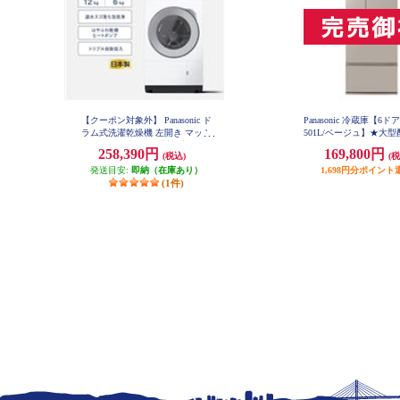
【クーポン対象外】 Panasonic ド
Panasonic 冷蔵庫【6ド
ラム式洗濯乾燥機 左開き マット
501L/ベージュ】★大
ホワイト ★大型配送対象商品 NA-
品 NR-F50EX1
258,390円
169,800円
(税込)
(税
LX127EL-W
発送目安:
即納（在庫あり）
1,698円分ポイント
(1件)