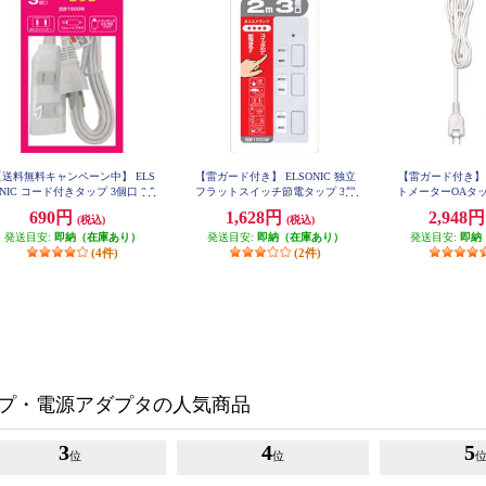
【送料無料キャンペーン中】 ELS
【雷ガード付き】 ELSONIC 独立
【雷ガード付き】 E
NIC コード付きタップ 3個口 0.5
フラットスイッチ節電タップ 3個
トメーターOAタップ
TC26
m ホワイト EPTC053WH
口 2m ホワイト EPTCFS23SWH
690円
1,628円
2,948
(税込)
(税込)
発送目安:
即納（在庫あり）
発送目安:
即納（在庫あり）
発送目安:
即納
(4件)
(2件)
プ・電源アダプタの人気商品
3
4
5
位
位