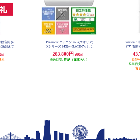
ア/観音開き/
Panasonic エアコン eolia(エオリア)
Panason
型配送対象商
Xシリーズ 14畳/4.0kW/200V/ナノ
ドア 右開き
-C
イーX48兆/フィルター自動お掃除
イト
283,800円
43
込)
(税込)
付/W/2026年度 CS-X406D2-ESET
還元
発送目安:
即納（在庫あり）
437
発送目