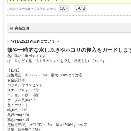
はい
いいえ
このレビューは参考になりましたか？
商品説明
< WHA2523WKPについて >
熱や一時的な水しぶきやホコリの侵入をガードしま
熱に強い二重ボディです。
ほこりなどで起こるトラッキングを抑え、感電もしにくいです。
【仕様】
定格電圧：AC125V・15A・最大1500Wまで対応
安全設計扉
パッキン付コンセント
スナップキャップ付
コンセント数：3個口
ケーブル長(m)：2
色：ホワイト
幅(mm)：210
奥行(mm)：90
高さ(mm)：45
定格電圧(V)：AC125V・15A・最大1500Wまで対応
質量・質量単位 258ｇ