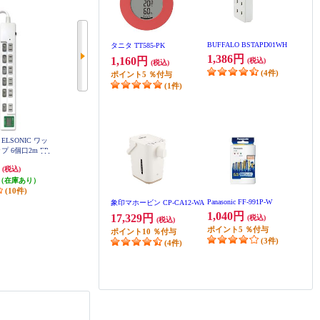
BUFFALO BSTAPD01WH
タニタ TT585-PK
1,386円
1,160円
(税込)
(税込)
(4件)
ポイント
5
％付与
(1件)
LSONIC ワッ
サンワサプライ IC記憶式パソコン
ELPA 電源タップ 6個口 2m 耐雷
 6個口2m EP
連動タップ 3P・4個口・2m TAP-R
ブレーカー WLK-R62BW
SWM
E34M-2
円
8,008円
2,728円
(税込)
(税込)
(税込)
（在庫あり）
発送目安:
3営業日
発送目安:
3営業日
(10件)
Panasonic FF-991P-W
象印マホービン CP-CA12-WA
1,040円
17,329円
(税込)
(税込)
ポイント
5
％付与
ポイント
10
％付与
(3件)
(4件)