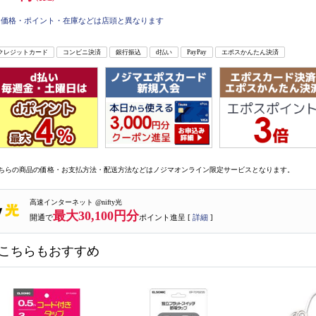
価格・ポイント・在庫などは店頭と異なります
クレジットカード
コンビニ決済
銀行振込
d払い
PayPay
エポスかんたん決済
ちらの商品の価格・お支払方法・配送方法などはノジマオンライン限定サービスとなります。
高速インターネット @nifty光
最大30,100円分
開通で
ポイント進呈 [
詳細
]
こちらもおすすめ