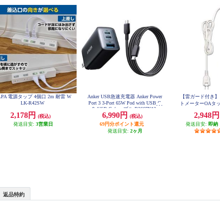
LPA 電源タップ 4個口 2m 耐雷 W
Anker USB急速充電器 Anker Power
【雷ガード付き】 E
LK-R42SW
Port 3 3-Port 65W Pod with USB-C
トメーターOAタップ
& USB-C ケーブル B2667N12
TC26
2,178円
6,990円
2,948
(税込)
(税込)
発送目安:
3営業日
69円分ポイント還元
発送目安:
即納
発送目安:
2ヶ月
返品特約