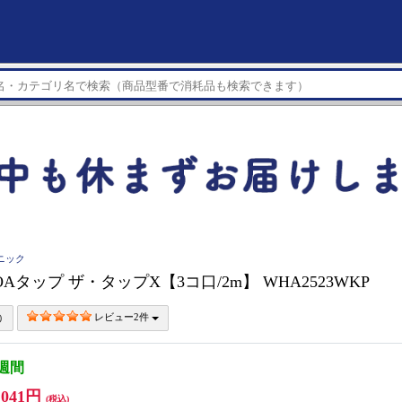
ソニック
ic OAタップ ザ・タップX【3コ口/2m】 WHA2523WKP
レビュー2件
3週間
,041円
(税込)