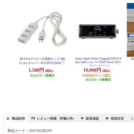
Anker Anker Prime Charger[250W/6 P
BUFFALO 2ピン式電源タップ 4個
E
orts GaN/シルバー/USB Power Deliv
口 2m ホワイト BSTAPST2420WH
ery対応] A2345541
1,580円
19,990円
(税込)
(税込)
発送目安:
5営業日
199円分ポイント還元
発送目安:
10営業日
商品説明
レビュー投稿・評価(2件)
延長保証
発送目安
商品コード：
4547441382297