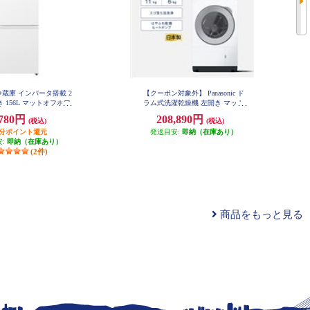
ic 冷蔵庫 インバータ搭載 2
【クーポン対象外】 Panasonic ド
 156L マットオフホワ
ラム式洗濯乾燥機 左開き マット
 NR-B16C3-W
ホワイト ★大型配送対象商品 NA-
,780円
208,890円
(税込)
(税込)
LX113EL-W
円分ポイント還元
発送目安:
即納（在庫あり）
安:
即納（在庫あり）
(2件)
商品をもっと見る