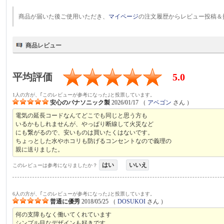
商品が届いた後ご使用いただき、
マイページ
の注文履歴からレビュー投稿＆
商品レビュー
平均評価
5.0
1人の方が、｢このレビューが参考になった｣と投票しています。
安心のパナソニック製
2026/01/17
（
アベゴン
さん ）
電気の延長コードなんてどこでも同じと思う方も
いるかもしれませんが、やっぱり断線して火災など
にも繋がるので、安いものは買いたくはないです。
ちょっとした水やホコリも防げるコンセントなので義理の
親に送りました。
はい
いいえ
このレビューは参考になりましたか？
6人の方が、｢このレビューが参考になった｣と投票しています。
普通に優秀
2018/05/25
（
DOSUKOI
さん ）
何の支障もなく働いてくれています
シンプル目なデザインも好きです。