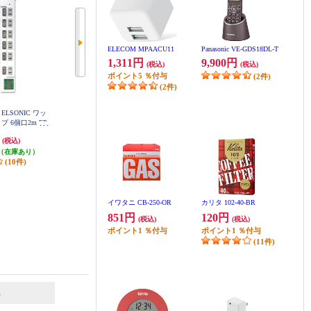
ELECOM MPAACU11
Panasonic VE-GDS18DL-T
1,311円
9,900円
(税込)
(税込)
ポイント
5
％付与
(2件)
(2件)
LSONIC ワッ
【雷ガード付き】 ELSONIC マグ
【雷ガード付き】 ELSONIC 充電
 6個口2m EP
ネット付き回転タップ【2m/6個口/
端子・マグネット付き回転タップ
SWM
ホワイト】 EPTC26RO
【2m/4個口/USB-A/USB-C/ホワイ
円
2,068円
2,728円
(税込)
(税込)
(税込)
ト】 EPTC24U2CRO
（在庫あり）
発送目安:
即納（在庫あり）
発送目安:
即納（在庫あり）
(10件)
イワタニ CB-250-OR
カリタ 102-40-BR
851円
120円
(税込)
(税込)
ポイント
1
％付与
ポイント
1
％付与
(11件)
6
7
位
位
位