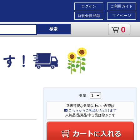
ログイン
ご利用ガイド
新規会員登録
マイページ
0
検索
数量：
選択可能な数量以上のご希望は
こちらからご相談いただけます
人気品/品薄品/中古品は除きます