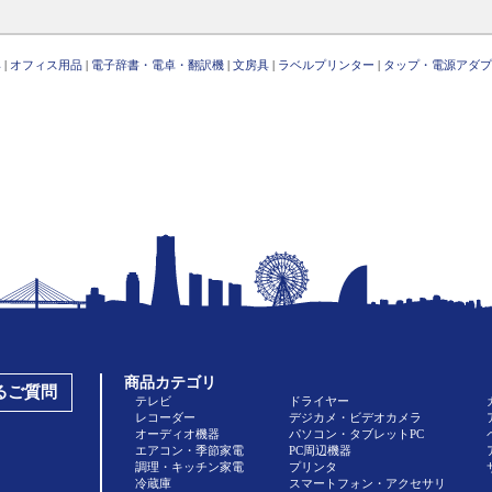
具
|
オフィス用品
|
電子辞書・電卓・翻訳機
|
文房具
|
ラベルプリンター
|
タップ・電源アダプ
商品カテゴリ
あるご質問
テレビ
ドライヤー
レコーダー
デジカメ・ビデオカメラ
オーディオ機器
パソコン・タブレットPC
エアコン・季節家電
PC周辺機器
調理・キッチン家電
プリンタ
冷蔵庫
スマートフォン・アクセサリ