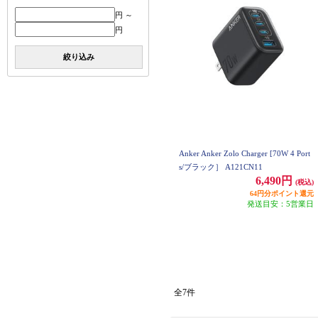
円 ～
円
絞り込み
Anker Anker Zolo Charger [70W 4 Port
s/ブラック］ A121CN11
6,490円
(税込)
64円分ポイント還元
発送目安：5営業日
全7件