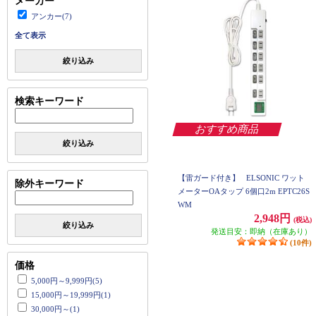
メーカー
アンカー(7)
全て表示
絞り込み
検索キーワード
おすすめ商品
絞り込み
【雷ガード付き】
ELSONIC ワット
除外キーワード
メーターOAタップ 6個口2m EPTC26S
WM
2,948円
(税込)
絞り込み
発送目安：即納（在庫あり）
(10件)
価格
5,000円～9,999円(5)
15,000円～19,999円(1)
30,000円～(1)