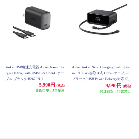
Anker USB急速充電器 Anker Nano Cha
Anker Anker Nano Charging Station[7-i
rger (100W) with USB-C & USB-C ケー
n-1 /100W /巻取り式 USB-Cケーブル/
ブル ブラック B2679N11
ブラック/ USB Power Delivery対応 /7
5,990円
ポート] A91C8N11
9,990円
(税込)
(税込)
発送目安：5営業日
発送目安：10営業日