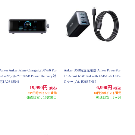
Anker Anker Prime Charger[250W/6 Por
Anker USB急速充電器 Anker PowerPor
ts GaN/シルバー/USB Power Delivery対
t 3 3-Port 65W Pod with USB-C & USB-
応] A2345541
C ケーブル B2667N12
19,990円
6,990円
(税込)
(税込)
199円分ポイント還元
69円分ポイント還元
発送目安：10営業日
発送目安：2ヶ月