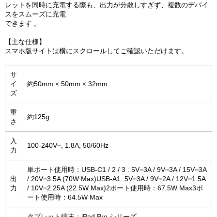
レットを同時に充電する際も、出⼒が分散しすぎず、複数のデバイ
スをスムーズに充電
できます 。
【主な仕様】
スマホ版サイトは横にスクロールしてご確認いただけます。
サ
イ
約50mm × 50mm × 32mm
ズ
重
約125g
さ
入
100-240V~, 1.8A, 50/60Hz
力
単ポート使用時：USB-C1 / 2 / 3 : 5V⎓3A / 9V⎓3A / 15V⎓3A
出
/ 20V⎓3.5A (70W Max)USB-A1: 5V⎓3A / 9V⎓2A / 12V⎓1.5A
力
/ 10V⎓2.25A (22.5W Max)2ポート使用時：67.5W Max3ポ
ート使用時：64.5W Max
タブレット端末：iPad Pro シリーズ