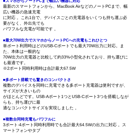
■スマホからノートPCまで幅広い機器に対応
最新のスマートフォンから、MacBook AirなどのノートPCまで、幅
広い機器の急速充電
に対応 。これ1台で、デバイスごとの充電器をいくつも持ち運ぶ必
要がなく、外出先でも
パワフルな充電が可能です 。
■最⼤70W出⼒でスマホからノートPCへの充電もこれひとつ
単ポート利⽤時はどのUSB-Cポートでも最⼤70W出⼒に対応。ま
た、本体は⼀般的な
70W出⼒の充電器と⽐較して約33%⼩型化されており、持ち運びに
も最適です。
※2ポート同時利⽤時は合計最⼤67.5W
■多ポート搭載でも驚きのコンパクトさ
複数のデバイスを同時に充電できる多ポート充電器は便利ですが、
サイズが⼤きいもの
がほとんどです。USB-Aポート1つとUSB-Cポート3つを搭載しなが
らも、持ち運びに最
適なコンパクトサイズを実現しました 。
■複数台同時充電もパワフルに
3ポート‧4ポート同時利⽤時でも合計最⼤64.5Wの出⼒に対応 。ス
マートフォンやタブ