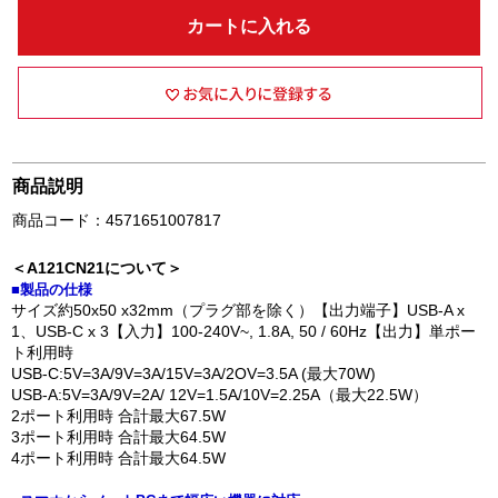
カートに入れる
商品説明
商品コード：4571651007817
＜A121CN21について＞
■製品の仕様
サイズ約50x50 x32mm（プラグ部を除く）【出⼒端⼦】USB-A x
1、USB-C x 3【⼊⼒】100-240V~, 1.8A, 50 / 60Hz【出力】単ポー
ト利⽤時
USB-C:5V=3A/9V=3A/15V=3A/2OV=3.5A (最⼤70W)
USB-A:5V=3A/9V=2A/ 12V=1.5A/10V=2.25A（最⼤22.5W）
2ポート利⽤時 合計最⼤67.5W
3ポート利⽤時 合計最⼤64.5W
4ポート利⽤時 合計最⼤64.5W