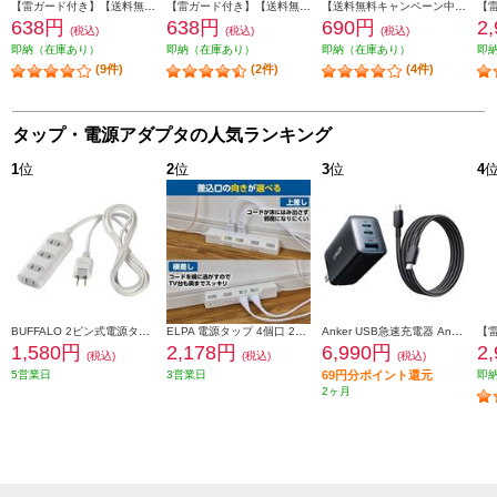
【雷ガード付き】【送料無料キャンペーン中】 ELSONIC トリプルタップ ホワイト EP-TTK03WH
【雷ガード付き】【送料無料キャンペーン中】 ELSONIC 3個口タップ ホワイト EP-STK03WH
【送料無料キャンペーン中】 ELSONIC コード付きタップ 3個口 0.5m ホワイト EPTC053WH
638円
638円
690円
2
(税込)
(税込)
(税込)
即納（在庫あり）
即納（在庫あり）
即納（在庫あり）
即
(9件)
(2件)
(4件)
タップ・電源アダプタの人気ランキング
1
位
2
位
3
位
4
BUFFALO 2ピン式電源タップ 4個口 2m ホワイト BSTAPST2420WH
ELPA 電源タップ 4個口 2m 耐雷 WLK-R42SW
Anker USB急速充電器 Anker PowerPort 3 3-Port 65W Pod with USB-C & USB-C ケーブル B2667N12
1,580円
2,178円
6,990円
2
(税込)
(税込)
(税込)
5営業日
3営業日
69円分ポイント還元
即
2ヶ月