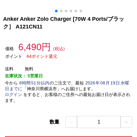
Anker Anker Zolo Charger [70W 4 Ports/ブラッ
ク］ A121CN11
6,490円
価格
(税込)
ポイント
64ポイント還元
送料
無料
在庫状況：
5営業日
今から
8
時間
51
分以内
のご注文で、最短
2026
年
08
月
19
日
水曜
日
までに
「
神奈川県横浜市
」
へお届けします。
ログイン
をすると、お客様のご住所への最短お届け日が表示され
ます。
－
＋
数量
1