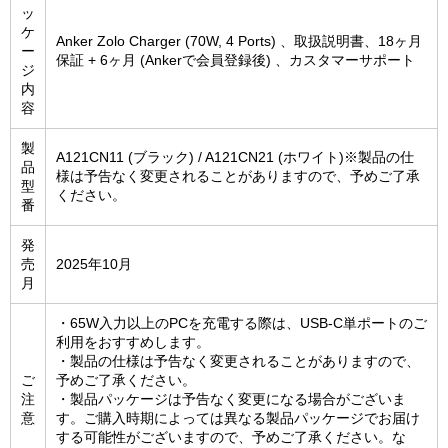
ッ
ケ
Anker Zolo Charger (70W, 4 Ports) 、取扱説明書、18ヶ月
ー
保証 + 6ヶ月 (Ankerで会員登録後) 、カスタマーサポート
ジ
内
容
製
A121CN11 (ブラック) / A121CN21 (ホワイト)※製品の仕
品
様は予告なく変更されることがありますので、予めご了承
型
ください。
番
発
売
2025年10月
月
・65W入力以上のPCを充電する際は、USB-C単ポートのご
利用をおすすめします。
・製品の仕様は予告なく変更されることがありますので、
ご
予めご了承ください。
注
・製品パッケージは予告なく変更になる場合がございま
意
す。ご購入時期によっては異なる製品パッケージでお届け
する可能性がございますので、予めご了承ください。な