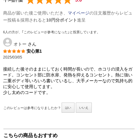
商品が届いた後ご使用いただき、
マイページ
の注文履歴からレビュ
ー投稿＆採用されると
10円分ポイント
進呈
6人の方が、｢このレビューが参考になった｣と投票しています。
オトー
さん
安心第1
2025/03/05
接続した後そのままにしておく時間が長いので、ホコリの浸入をガ
ード。コンセント部に防水扉、発熱を抑えるコンセント。熱に強い
二重ボディ等いろいろ書いているし、大手メーカーなので気持ち的
に安心して使用してます。
少し太めのコードです。
このレビューは参考になりましたか？
はい
いいえ
こちらの商品もおすすめ