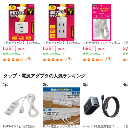
【雷ガード付き】【送料無料キャンペーン中】 ELSONIC トリプルタップ ホワイト EP-TTK03WH
【雷ガード付き】【送料無料キャンペーン中】 ELSONIC 3個口タップ ホワイト EP-STK03WH
【送料無料キャンペーン中】 ELSONIC コード付きタップ 3個口 0.5m ホワイト EPTC053WH
638円
638円
690円
2
(税込)
(税込)
(税込)
即納（在庫あり）
即納（在庫あり）
即納（在庫あり）
即
(9件)
(2件)
(4件)
タップ・電源アダプタの人気ランキング
1
位
2
位
3
位
4
BUFFALO 2ピン式電源タップ 4個口 2m ホワイト BSTAPST2420WH
ELPA 電源タップ 4個口 2m 耐雷 WLK-R42SW
Anker USB急速充電器 Anker PowerPort 3 3-Port 65W Pod with USB-C & USB-C ケーブル B2667N12