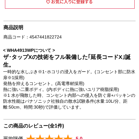
商品説明
商品コード：4547441822724
< WHA4913WPについて >
ザ･タップXの技術をフル装備した｢延長コードX｣誕
生。
一時的な水しぶき※1･ホコリの浸入をガード。(コンセント部に防水
扉※1採用)
発熱を抑えるコンセント。(高電導材採用)
熱に強い二重ボディ。(内ボディに熱に強いユリア樹脂採用)
※1 水が飛散した時、コンセント内部への侵入を防ぐ扉+パッキンの
防水性能はパナソニック社独自の散水試験条件(水量:10L/分、距
離:50cm、時間:30秒)で評価しています。
この商品のレビュー(全1件)
平均評価
5.0