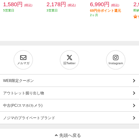
1,580円
2,178円
6,990円
2
(税込)
(税込)
(税込)
5営業日
3営業日
69円分ポイント還元
即
2ヶ月
メルマガ
旧Twitter
Instagram
WEB限定クーポン
アウトレット掘り出し物
中古(PC/スマホ/カメラ)
ノジマのプライベートブランド
先頭へ戻る