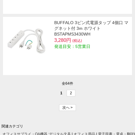
BUFFALO 3ピン式電源タップ 4個口 マ
グネット付 3m ホワイト
BSTAPMS3430WH
3,280円
(税込)
発送目安：5営業日
全64件
1
2
次へ >
関連カテゴリ
オフィスサプライ・OA機器
:
デジタル文具
|
オフィス用品
|
電子辞書・電卓・翻訳