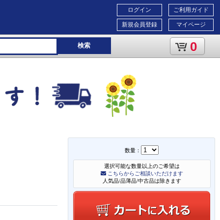
ログイン
ご利用ガイド
新規会員登録
マイページ
0
検索
数量：
選択可能な数量以上のご希望は
こちらからご相談いただけます
人気品/品薄品/中古品は除きます