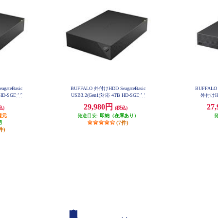
gateBasic
BUFFALO 外付けHDD SeagateBasic
BUFFALO 
 HD-SGDA6
USB3.2(Gen1)対応 4TB HD-SGDA4
外付けHD
U3-B
29,980円
27
込)
(税込)
還元
発送目安:
即納（在庫あり）
月
(7件)
件)