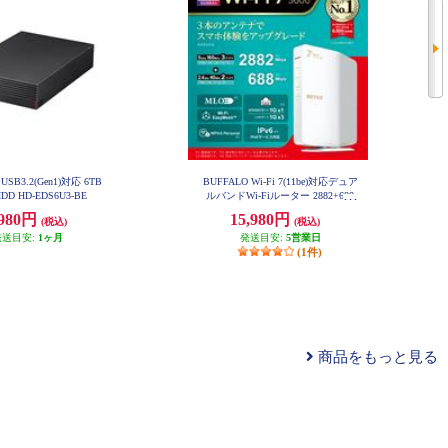
USB3.2(Gen1)対応 6TB
BUFFALO Wi-Fi 7(11be)対応デュア
D HD-EDS6U3-BE
ルバンドWi-Fiルーター 2882+688
Mbps AirStation WSR3600BE4P-W
,980円
15,980円
H
(税込)
(税込)
発送目安:
1ヶ月
発送目安:
5営業日
(1件)
商品をもっと見る