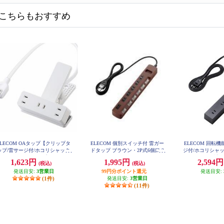
こちらもおすすめ
ELECOM OAタップ【クリップタ
ELECOM 個別スイッチ付 雷ガー
ELECOM 回転
ップ/雷サージ付/ホコリシャッタ
ドタップ ブラウン・2P式6個口 2
ジ付/ホコリシャッ
ー付/3個口/スイングプラグ/2.5m/
ｍ T-BR04-2620BR
口/側面5個口/計10
1,623円
1,995円
2,594
(税込)
(税込)
ホワイト】 T-KF03-2325WH
ック T-KF04
発送目安:
3営業日
99円分ポイント還元
発送目安:
(1件)
発送目安:
3営業日
(11件)