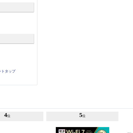
ントタップ
4
5
位
位