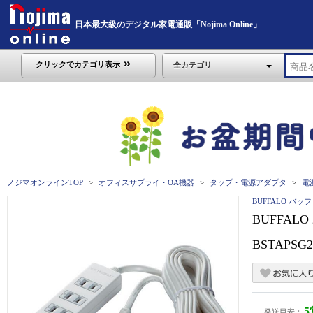
日本最大級のデジタル家電通販「Nojima Online」
クリックでカテゴリ表示
全カテゴリ
ノジマオンラインTOP
オフィスサプライ・OA機器
タップ・電源アダプタ
電
BUFFALO バッ
BUFFAL
BSTAPSG
発送目安：