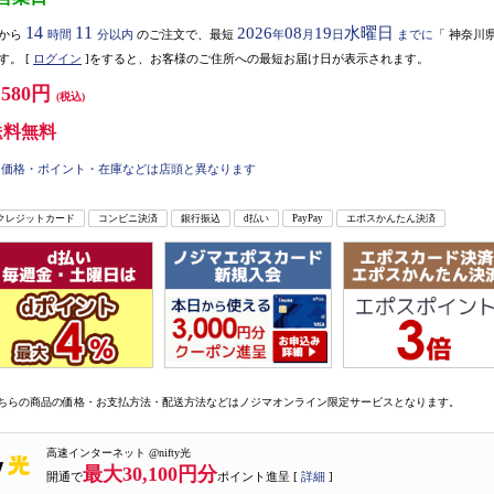
14
11
2026
08
19
水曜日
から
時間
分以内
のご注文で、最短
年
月
日
までに
「
神奈川
す。
[
ログイン
]をすると、お客様のご住所への最短お届け日が表示されます。
,580円
(税込)
送料無料
価格・ポイント・在庫などは店頭と異なります
クレジットカード
コンビニ決済
銀行振込
d払い
PayPay
エポスかんたん決済
ちらの商品の価格・お支払方法・配送方法などはノジマオンライン限定サービスとなります。
高速インターネット @nifty光
最大30,100円分
開通で
ポイント進呈 [
詳細
]