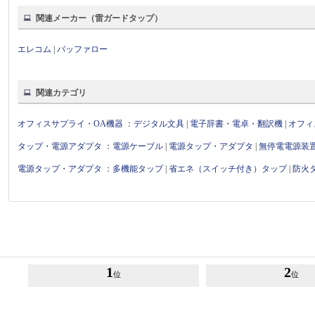
関連メーカー（雷ガードタップ）
エレコム
|
バッファロー
関連カテゴリ
オフィスサプライ・OA機器
：
デジタル文具
|
電子辞書・電卓・翻訳機
|
オフィ
タップ・電源アダプタ
：
電源ケーブル
|
電源タップ・アダプタ
|
無停電電源装
電源タップ・アダプタ
：
多機能タップ
|
省エネ（スイッチ付き）タップ
|
防火
1
2
位
位