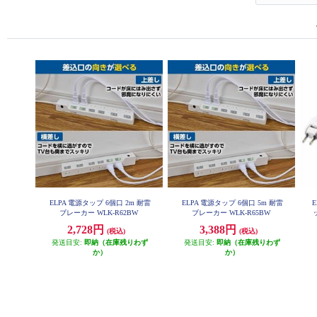
ELPA 電源タップ 6個口 2m 耐雷
ELPA 電源タップ 6個口 5m 耐雷
ブレーカー WLK-R62BW
ブレーカー WLK-R65BW
2,728円
3,388円
(税込)
(税込)
発送目安:
即納（在庫残りわず
発送目安:
即納（在庫残りわず
か）
か）