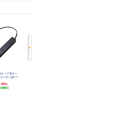
機能タップ/雷サー
ELPA 電源タップ 3個口 1m 耐雷 W
ELPA 電源タップ 3個口 2m 耐雷 W
LK-R31SW
LK-R32SW
ター付/上面5個
個口/2.0m/ブラ
円
1,848円
2,068円
(税込)
(税込)
(税込)
-21020BK
3営業日
発送目安:
3営業日
発送目安:
3営業日