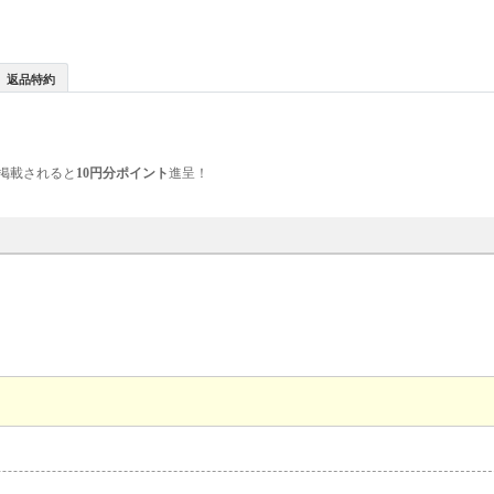
返品特約
掲載されると
10円分ポイント
進呈！