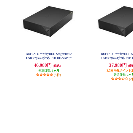
BUFFALO 外付けHDD SeagateBasic
BUFFALO 外付けHDD Sea
USB3.2(Gen1)対応 8TB HD-SGDA8
USB3.2(Gen1)対応 6TB
U3-B
U3-B
46,980円
37,980円
(税込)
(税
発送目安:
1ヶ月
3,798円分ポイント
(3件)
発送目安:
1ヶ
(2