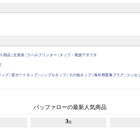
ス用品
|
文房具
|
ラベルプリンター
|
タップ・電源アダプタ
置
タップ
|
雷ガードタップ
|
シンプルタップ
|
その他タップ
|
海外用変換プラグ
|
コンセ
バッファローの最新人気商品
3
位