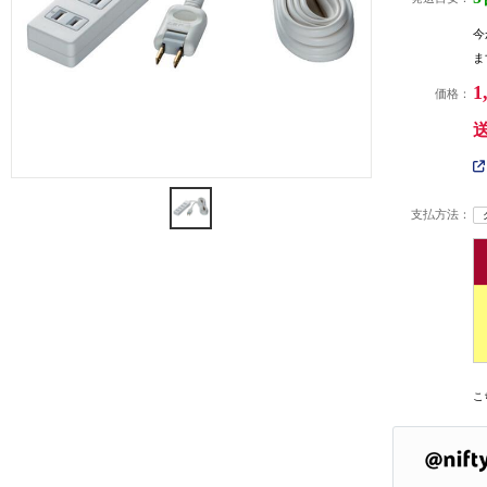
今
ま
1
価格：
支払方法：
こ