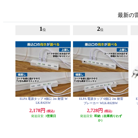
最新の
1
2
位
位
ELPA 電源タップ 4個口 2m 耐雷 W
ELPA 電源タップ 6個口 2m 耐雷
LK-R42SW
ブレーカー WLK-R62BW
2,178円
2,728円
(税込)
(税込)
発送目安:
3営業日
発送目安:
即納（在庫残りわず
か）