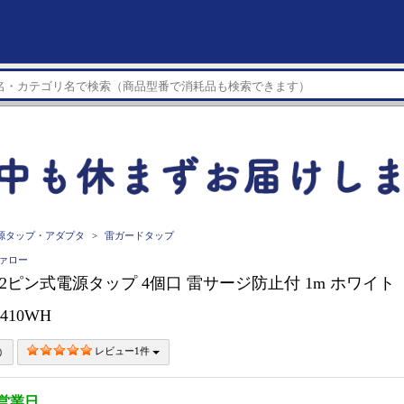
源タップ・アダプタ
雷ガードタップ
ファロー
O 2ピン式電源タップ 4個口 雷サージ防止付 1m ホワイト
2410WH
レビュー1件
5営業日