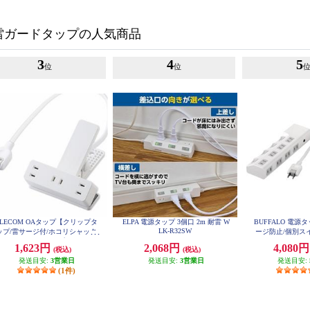
雷ガードタップの人気商品
3
4
5
位
位
ELECOM OAタップ【クリップタ
ELPA 電源タップ 3個口 2m 耐雷 W
BUFFALO 電源
LK-R32SW
ップ/雷サージ付/ホコリシャッタ
ージ防止/個別スイ
ー付/3個口/スイングプラグ/2.5m/
ホワイト BSTAP
1,623円
2,068円
4,080
(税込)
(税込)
ホワイト】 T-KF03-2325WH
発送目安:
3営業日
発送目安:
3営業日
発送目安:
(1件)