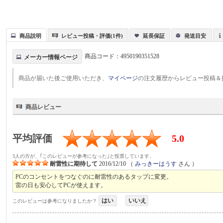
商品説明
レビュー投稿・評価(1件)
延長保証
発送目安
商品コード：
4950190351528
メーカー情報ページ
商品が届いた後ご使用いただき、
マイページ
の注文履歴からレビュー投稿＆
商品レビュー
平均評価
5.0
3人の方が、｢このレビューが参考になった｣と投票しています。
耐雷性に期待して
2016/12/10
（
みっきーはうす
さん ）
PCのコンセントをつなぐのに耐雷性のあるタップに変更。
雷の日も安心してPCが使えます。
はい
いいえ
このレビューは参考になりましたか？