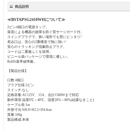
商品説明
≪BSTAPSG2410WHについて≫
2ピン4個口の電源タップ。
落雷による機器の故障を防ぐ雷サージガード付。
スイングプラグで、狭い場所でも壁にピッタリ!
差込口は、安心の2重構造で熱に強い!
安心のトラッキング現象防止プラグ。
コードは二重被ふくを採用。
ビニール袋パッケージで環境に優しい。
RoHS基準値準拠。
【製品仕様】
口数:4個口
プラグ仕様:2ピン
スイッチ:なし
定格容量:AC125V、15A、合計1500Wまで対応
動作環境:温度0℃～40℃、湿度20%～80%(結露なきこと)
ケーブル長:1m
外形寸法:W8.9×H2.2×D4.0cm
質量:160g
製品構成:本体