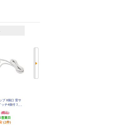
6
7
位
位
位
タップ 8個口 雷サ
ELPA 電源タップ 6個口 5m 耐雷
ELPA 電源タップ 6個口 2m 耐雷 W
LK-R62SW
ッチ4個付 3m
ブレーカー WLK-R65BW
SD2830WH
円
3,388円
2,508円
(税込)
(税込)
(税込)
5営業日
発送目安:
即納（在庫残りわず
発送目安:
3営業日
(2件)
か）