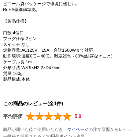
ビニール袋パッケージで環境に優しい。
RoHS基準値準拠。
【製品仕様】
口数:4個口
プラグ仕様:2ピン
スイッチ:なし
定格容量:AC125V、15A、合計1500Wまで対応
動作環境:温度0℃～40℃、湿度20%～80%(結露なきこと)
ケーブル長:1m
外形寸法:W8.9×H2.2×D4.0cm
質量:160g
製品構成:本体
この商品のレビュー(全1件)
平均評価
5.0
商品が届いた後ご使用いただき、
マイページ
の注文履歴からレビュ
ー投稿＆採用されると
10円分ポイント
進呈