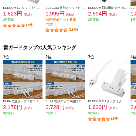
ELECOM OAタップ【クリップタップ/雷サージ付/ホコリシャッター付/3個口/スイングプラグ/2.5m/ホワイト】 T-KF03-2325WH
ELECOM 個別スイッチ付 雷ガードタップ ブラウン・2P式6個口 2ｍ T-BR04-2620BR
ELECOM 回転機能タップ/雷サージ付/ホコリシャッター付/上面5個口/側面5個口/計10個口/2.0m/ブラック T-KF04-21020BK
1,623円
1,995円
2,594円
1
(税込)
(税込)
(税込)
3営業日
99円分ポイント還元
3営業日
3営
3営業日
(1件)
(11件)
雷ガードタップの人気ランキング
1
位
2
位
3
位
4
ELPA 電源タップ 4個口 2m 耐雷 WLK-R42SW
ELPA 電源タップ 6個口 2m 耐雷 ブレーカー WLK-R62BW
ELECOM OAタップ【クリップタップ/雷サージ付/ホコリシャッター付/3個口/スイングプラグ/2.5m/ホワイト】 T-KF03-2325WH
2,178円
2,728円
1,623円
2
(税込)
(税込)
(税込)
3営業日
3営業日
3営業日
3営
(1件)