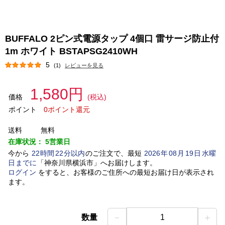
BUFFALO 2ピン式電源タップ 4個口 雷サージ防止付
1m ホワイト BSTAPSG2410WH
5
(1)
レビューを見る
1,580円
価格
(税込)
ポイント
0ポイント還元
送料
無料
在庫状況：
5営業日
今から
22
時間
22
分以内
のご注文で、最短
2026
年
08
月
19
日
水曜
日
までに
「
神奈川県横浜市
」
へお届けします。
ログイン
をすると、お客様のご住所への最短お届け日が表示され
ます。
－
＋
数量
1