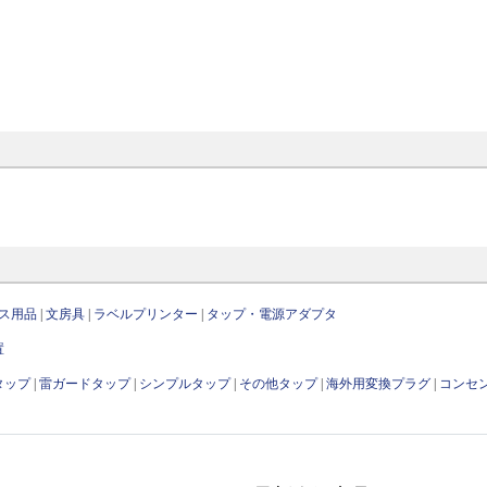
ス用品
|
文房具
|
ラベルプリンター
|
タップ・電源アダプタ
置
タップ
|
雷ガードタップ
|
シンプルタップ
|
その他タップ
|
海外用変換プラグ
|
コンセ