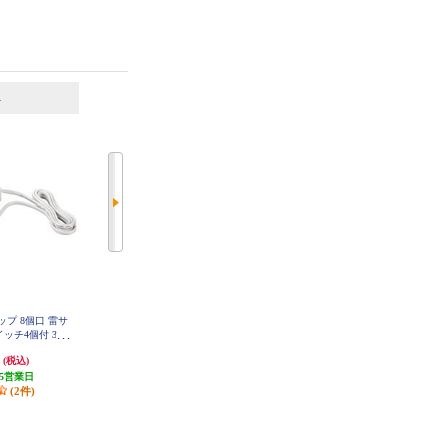
6
7
位
位
位
タップ 8個口 雷サ
ELPA 電源タップ 6個口 5m 耐雷
ELPA 電源タップ 6個口 2m 耐雷 W
LK-R62SW
ッチ4個付 3m
ブレーカー WLK-R65BW
SD2830WH
円
3,388円
2,508円
(税込)
(税込)
(税込)
5営業日
発送目安:
3営業日
発送目安:
3営業日
(2件)