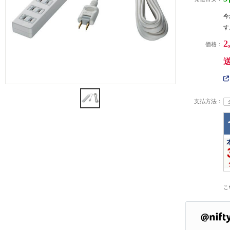
今
す
2
価格：
支払方法：
こ