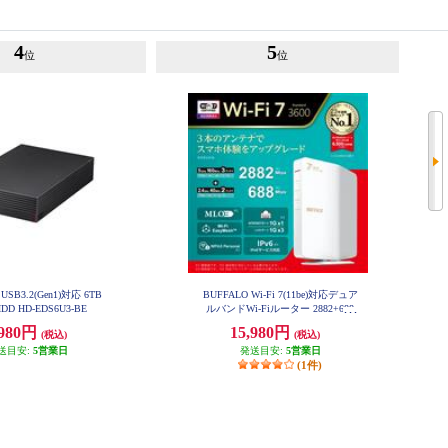
4
5
位
位
USB3.2(Gen1)対応 6TB
BUFFALO Wi-Fi 7(11be)対応デュア
D HD-EDS6U3-BE
ルバンドWi-Fiルーター 2882+688
Mbps AirStation WSR3600BE4P-W
,980円
15,980円
H
(税込)
(税込)
送目安:
5営業日
発送目安:
5営業日
(1件)