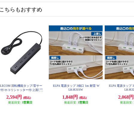
こちらもおすすめ
ELECOM 回転機能タップ/雷サー
ELPA 電源タップ 3個口 1m 耐雷 W
ELPA 電源タップ 
LK-R31SW
LK-R3
ジ付/ホコリシャッター付/上面5個
口/側面5個口/計10個口/2.0m/ブラ
2,594円
1,848円
2,068
(税込)
(税込)
ック T-KF04-21020BK
発送目安:
3営業日
発送目安:
3営業日
発送目安: