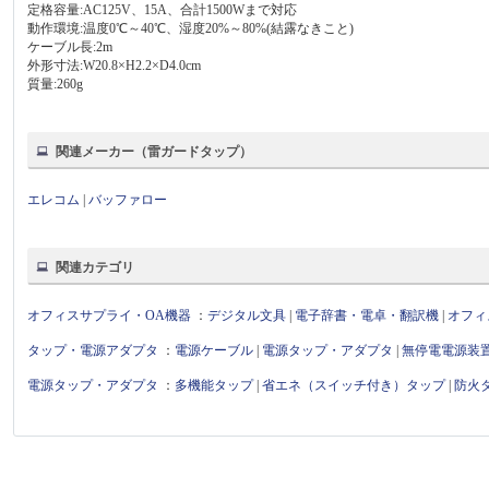
定格容量:AC125V、15A、合計1500Wまで対応
動作環境:温度0℃～40℃、湿度20%～80%(結露なきこと)
ケーブル長:2m
外形寸法:W20.8×H2.2×D4.0cm
質量:260g
関連メーカー（雷ガードタップ）
エレコム
|
バッファロー
関連カテゴリ
オフィスサプライ・OA機器
：
デジタル文具
|
電子辞書・電卓・翻訳機
|
オフィ
タップ・電源アダプタ
：
電源ケーブル
|
電源タップ・アダプタ
|
無停電電源装
電源タップ・アダプタ
：
多機能タップ
|
省エネ（スイッチ付き）タップ
|
防火