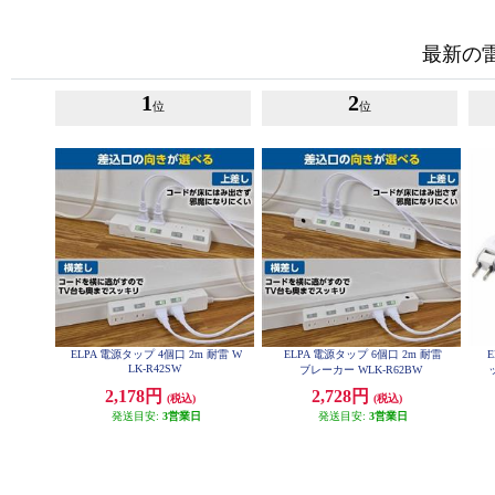
最新の
1
2
位
位
ELPA 電源タップ 4個口 2m 耐雷 W
ELPA 電源タップ 6個口 2m 耐雷
LK-R42SW
ブレーカー WLK-R62BW
2,178円
2,728円
(税込)
(税込)
発送目安:
3営業日
発送目安:
3営業日