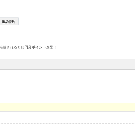
返品特約
掲載されると
10円分ポイント
進呈！