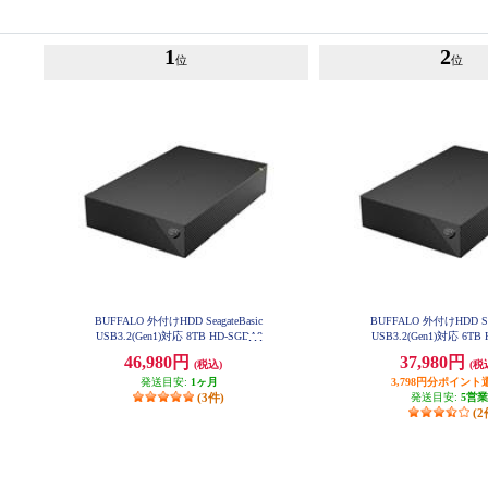
1
2
位
位
BUFFALO 外付けHDD SeagateBasic
BUFFALO 外付けHDD Sea
USB3.2(Gen1)対応 8TB HD-SGDA8
USB3.2(Gen1)対応 6TB
U3-B
U3-B
46,980円
37,980円
(税込)
(税
発送目安:
1ヶ月
3,798円分ポイント
(3件)
発送目安:
5営
(2