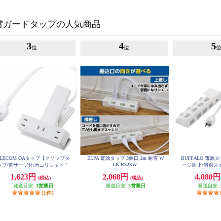
雷ガードタップの人気商品
3
4
5
位
位
ELECOM OAタップ【クリップタ
ELPA 電源タップ 3個口 2m 耐雷 W
BUFFALO 電源
LK-R32SW
ップ/雷サージ付/ホコリシャッタ
ージ防止/個別スイ
ー付/3個口/スイングプラグ/2.5m/
ホワイト BSTAP
1,623円
2,068円
4,080
(税込)
(税込)
ホワイト】 T-KF03-2325WH
発送目安:
3営業日
発送目安:
3営業日
発送目安:
(1件)