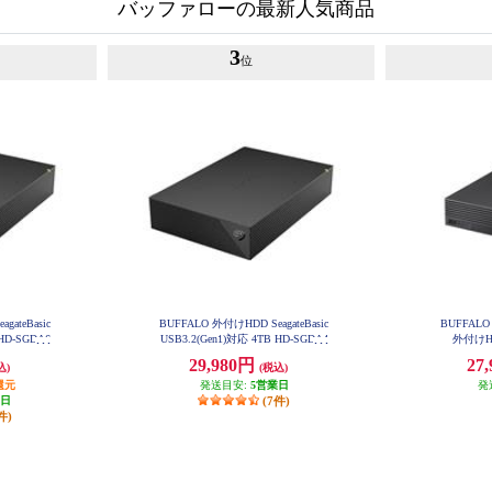
バッファローの最新人気商品
3
位
gateBasic
BUFFALO 外付けHDD SeagateBasic
BUFFALO 
 HD-SGDA6
USB3.2(Gen1)対応 4TB HD-SGDA4
外付けHD
U3-B
29,980円
27
込)
(税込)
還元
発送目安:
5営業日
発
業日
(7件)
件)