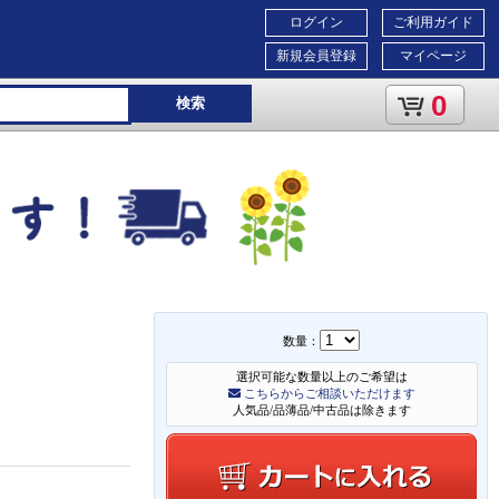
ログイン
ご利用ガイド
新規会員登録
マイページ
0
検索
数量：
選択可能な数量以上のご希望は
こちらからご相談いただけます
人気品/品薄品/中古品は除きます