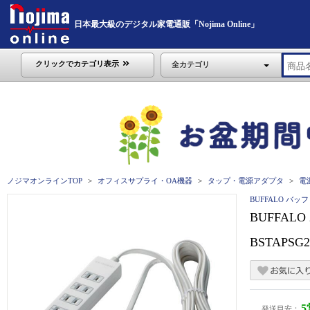
日本最大級のデジタル家電通販「Nojima Online」
クリックでカテゴリ表示
全カテゴリ
ノジマオンラインTOP
オフィスサプライ・OA機器
タップ・電源アダプタ
電
BUFFALO バッ
BUFFAL
BSTAPSG
発送目安：