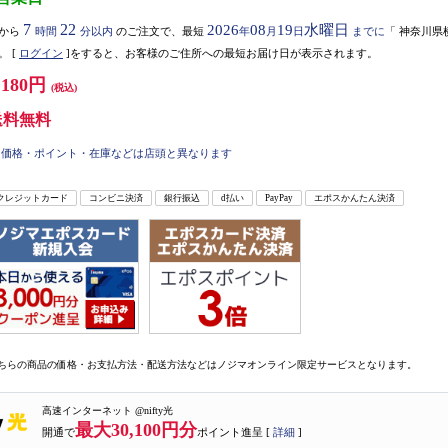
7
22
2026
08
19
水曜日
から
時間
分以内
のご注文で、最短
年
月
日
までに
「
神奈川県
。
[
ログイン
]をすると、お客様のご住所への最短お届け日が表示されます。
,180円
(税込)
送料無料
価格・ポイント・在庫などは店頭と異なります
クレジットカード
コンビニ決済
銀行振込
d払い
PayPay
エポスかんたん決済
ちらの商品の価格・お支払方法・配送方法などはノジマオンライン限定サービスとなります。
高速インターネット @nifty光
最大30,100円分
開通で
ポイント進呈 [
詳細
]