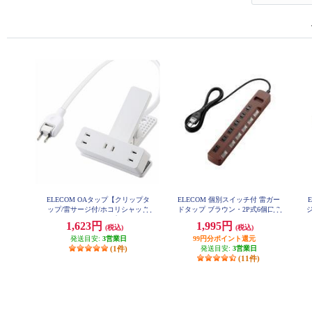
ELECOM OAタップ【クリップタ
ELECOM 個別スイッチ付 雷ガー
ップ/雷サージ付/ホコリシャッタ
ドタップ ブラウン・2P式6個口 2
ー付/3個口/スイングプラグ/2.5m/
ｍ T-BR04-2620BR
1,623円
1,995円
(税込)
(税込)
ホワイト】 T-KF03-2325WH
発送目安:
3営業日
99円分ポイント還元
(1件)
発送目安:
3営業日
(11件)