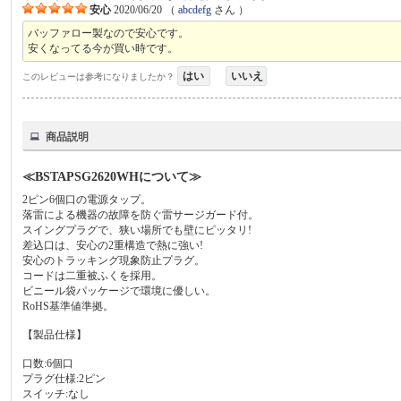
安心
2020/06/20
（
abcdefg
さん ）
バッファロー製なので安心です。
安くなってる今が買い時です。
はい
いいえ
このレビューは参考になりましたか？
商品説明
≪BSTAPSG2620WHについて≫
2ピン6個口の電源タップ。
落雷による機器の故障を防ぐ雷サージガード付。
スイングプラグで、狭い場所でも壁にピッタリ!
差込口は、安心の2重構造で熱に強い!
安心のトラッキング現象防止プラグ。
コードは二重被ふくを採用。
ビニール袋パッケージで環境に優しい。
RoHS基準値準拠。
【製品仕様】
口数:6個口
プラグ仕様:2ピン
スイッチ:なし