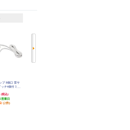
6
7
位
位
位
タップ 8個口 雷サ
ELPA 電源タップ 6個口 5m 耐雷
ELPA 電源タップ 6個口 2m 耐雷 W
LK-R62SW
ッチ4個付 3m
ブレーカー WLK-R65BW
SD2830WH
円
3,388円
2,508円
(税込)
(税込)
(税込)
5営業日
発送目安:
即納（在庫残りわず
発送目安:
3営業日
(2件)
か）