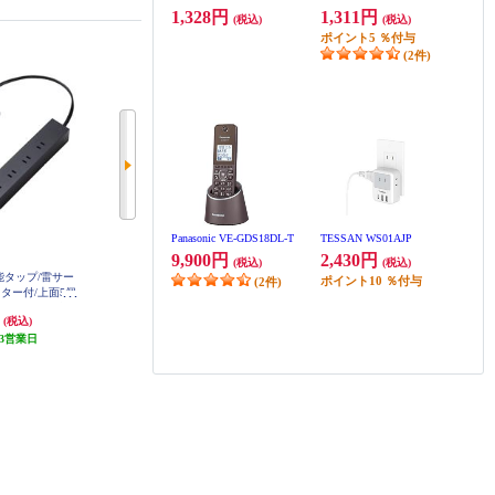
1,328円
1,311円
(税込)
(税込)
ポイント
5
％付与
(2件)
Panasonic VE-GDS18DL-T
TESSAN WS01AJP
9,900円
2,430円
(税込)
(税込)
機能タップ/雷サー
ELPA 電源タップ 3個口 1m 耐雷 W
ELPA 電源タップ 3個口 2m 耐雷 W
ポイント
10
％付与
(2件)
LK-R31SW
LK-R32SW
ター付/上面5個
個口/2.0m/ブラ
円
1,848円
2,068円
(税込)
(税込)
(税込)
-21020BK
3営業日
発送目安:
3営業日
発送目安:
3営業日