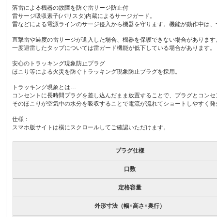
落雷による機器の故障を防ぐ雷サージ防止付
雷サージ吸収素子(バリスタ)内蔵によるサージガード。
雷などによる電源ラインのサージ侵入から機器を守ります。機能が動作中は、
直撃雷や過度の雷サージが進入した場合、機器を保護できない場合があります
一度避雷したタップについては雷ガード機能が低下している場合があります。
安心のトラッキング現象防止プラグ
ほこり等による火災を防ぐトラッキング現象防止プラグを採用。
トラッキング現象とは…
コンセントに長時間プラグを差し込んだまま放置することで、プラグとコンセ
そのほこりが空気中の水分を吸収することで電流が流れてショートしやすく発
仕様：
スマホ版サイトは横にスクロールしてご確認いただけます。
プラグ仕様
口数
定格容量
外形寸法（幅×高さ×奥行）