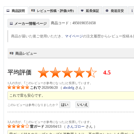
商品説明
レビュー投稿・評価(4件)
延長保証
発送目安
商品コード：
4950190351658
メーカー情報ページ
商品が届いた後ご使用いただき、
マイページ
の注文履歴からレビュー投稿＆
商品レビュー
平均評価
4.5
1人の方が、｢このレビューが参考になった｣と投票しています。
これで
2020/06/20
（
abcdefg
さん ）
これで雷も安心です。
はい
いいえ
このレビューは参考になりましたか？
3人の方が、｢このレビューが参考になった｣と投票しています。
雷ガード
2020/04/13
（
さんゴロー
さん ）