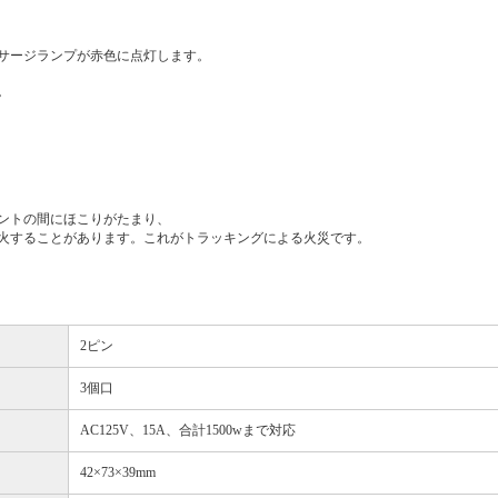
サージランプが赤色に点灯します。
。
ントの間にほこりがたまり、
火することがあります。これがトラッキングによる火災です。
2ピン
3個口
AC125V、15A、合計1500wまで対応
42×73×39mm