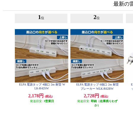
最新の
1
2
位
位
ELPA 電源タップ 4個口 2m 耐雷 W
ELPA 電源タップ 6個口 2m 耐雷
LK-R42SW
ブレーカー WLK-R62BW
2,178円
2,728円
(税込)
(税込)
発送目安:
3営業日
発送目安:
即納（在庫残りわず
か）