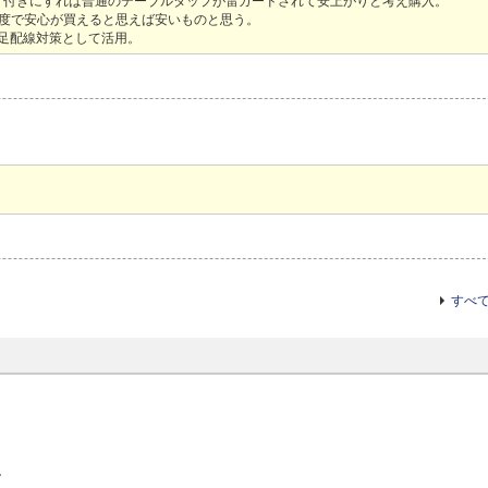
ド付きにすれば普通のテーブルタップが雷ガードされて安上がりと考え購入。
円程度で安心が買えると思えば安いものと思う。
コ足配線対策として活用。
すべ
。