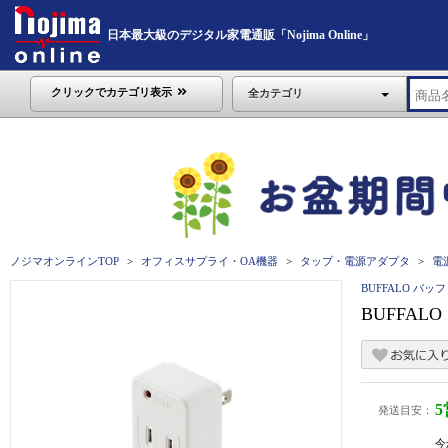
日本最大級のデジタル家電通販「Nojima Online」
クリックでカテゴリ表示
全カテゴリ
ノジマオンラインTOP
オフィスサプライ・OA機器
タップ・電源アダプタ
電
BUFFALO バッ
BUFFAL
発送目安：
今