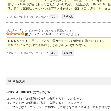
雷ガード付きのテーブルタップを複数買うより、基の壁コンセントを雷ガー
雷ガード効果は被害にあったことがないのでお守り程度だが、+100～200
使い勝手は2口壁コンセントの上下両方挿せるので2口→6口に拡張でき、タ
はい
いいえ
このレビューは参考になりましたか？
3人の方が、｢このレビューが参考になった｣と投票しています。
雷ガード
2019/11/28
（
ノジマン〇
さん ）
ＨＤＤがやられて困らないように雷ガードとして保険的に購入しました。
本当に役に立つかは雷災害の時しか確かめられないですね。
はい
いいえ
このレビューは参考になりましたか？
商品説明
≪BSTAPD01WHについて≫
コンセントからの電源を2方向に分配するトリプルタップ
コンセントからの電源を2方向に分配するトリプルタップ。
ケーブルがなく、コンセントに挿すだけで電源を手軽に増やせ、大変便利です