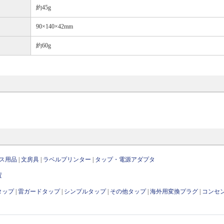
約45g
90×140×42mm
約60g
ス用品
|
文房具
|
ラベルプリンター
|
タップ・電源アダプタ
置
タップ
|
雷ガードタップ
|
シンプルタップ
|
その他タップ
|
海外用変換プラグ
|
コンセ