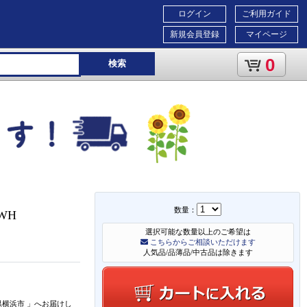
ログイン
ご利用ガイド
新規会員登録
マイページ
0
検索
数量：
1WH
選択可能な数量以上のご希望は
こちらからご相談いただけます
人気品/品薄品/中古品は除きます
県横浜市
」
へお届けし