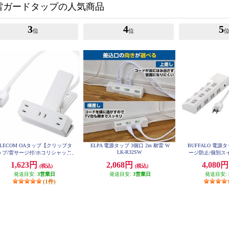
雷ガードタップの人気商品
3
4
5
位
位
ELECOM OAタップ【クリップタ
ELPA 電源タップ 3個口 2m 耐雷 W
BUFFALO 電源
LK-R32SW
ップ/雷サージ付/ホコリシャッタ
ージ防止/個別スイ
ー付/3個口/スイングプラグ/2.5m/
ホワイト BSTAP
1,623円
2,068円
4,080
(税込)
(税込)
ホワイト】 T-KF03-2325WH
発送目安:
3営業日
発送目安:
3営業日
発送目安:
(1件)