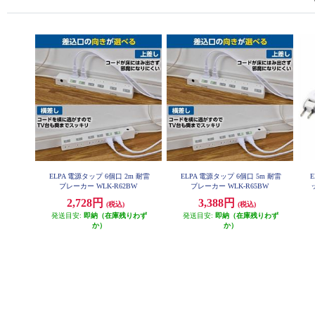
ELPA 電源タップ 6個口 2m 耐雷
ELPA 電源タップ 6個口 5m 耐雷
ブレーカー WLK-R62BW
ブレーカー WLK-R65BW
2,728円
3,388円
(税込)
(税込)
発送目安:
即納（在庫残りわず
発送目安:
即納（在庫残りわず
か）
か）