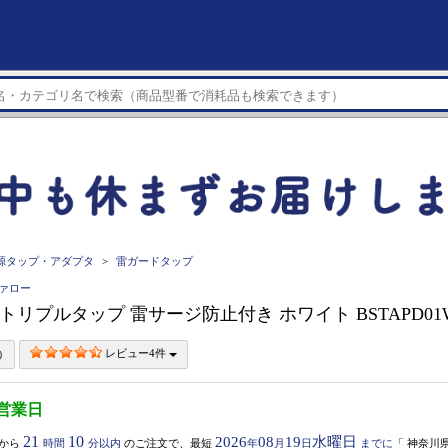
源タップ・アダプタ
雷ガードタップ
ファロー
O トリプルタップ 雷サージ防止付き ホワイト BSTAPD0
レビュー4件
5営業日
21
10
2026
08
19
水曜日
から
時間
分以内
のご注文で、最短
年
月
日
までに
「
神奈川