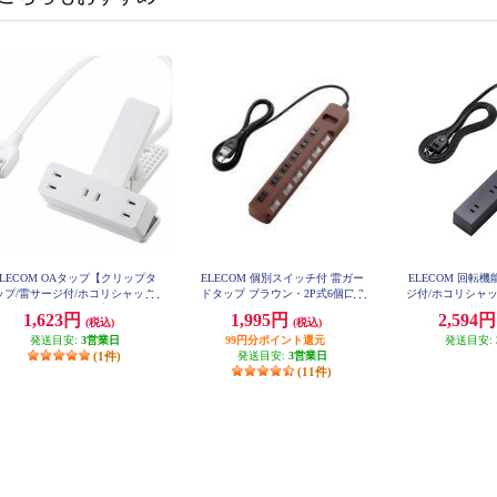
ELECOM OAタップ【クリップタ
ELECOM 個別スイッチ付 雷ガー
ELECOM 回転
ップ/雷サージ付/ホコリシャッタ
ドタップ ブラウン・2P式6個口 2
ジ付/ホコリシャッ
ー付/3個口/スイングプラグ/2.5m/
ｍ T-BR04-2620BR
口/側面5個口/計10
1,623円
1,995円
2,594
(税込)
(税込)
ホワイト】 T-KF03-2325WH
ック T-KF04
発送目安:
3営業日
99円分ポイント還元
発送目安:
(1件)
発送目安:
3営業日
(11件)