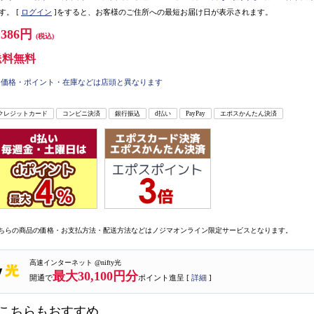
す。
[
ログイン
]をすると、お客様のご住所への最短お届け日が表示されます。
,386円
(税込)
送料無料
価格・ポイント・在庫などは店頭と異なります
クレジットカード
コンビニ決済
銀行振込
d払い
PayPay
エポスかんたん決済
ちらの商品の価格・お支払方法・配送方法などはノジマオンライン限定サービスとなります。
高速インターネット @nifty光
最大30,100円分
開通で
ポイント進呈 [
詳細
]
こちらもおすすめ