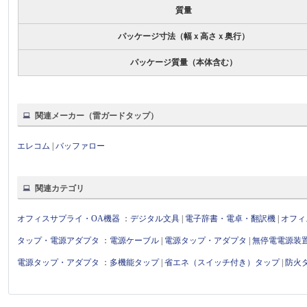
質量
パッケージ寸法（幅ｘ高さｘ奥行）
パッケージ質量（本体含む）
関連メーカー（雷ガードタップ）
エレコム
|
バッファロー
関連カテゴリ
オフィスサプライ・OA機器
：
デジタル文具
|
電子辞書・電卓・翻訳機
|
オフィ
タップ・電源アダプタ
：
電源ケーブル
|
電源タップ・アダプタ
|
無停電電源装
電源タップ・アダプタ
：
多機能タップ
|
省エネ（スイッチ付き）タップ
|
防火