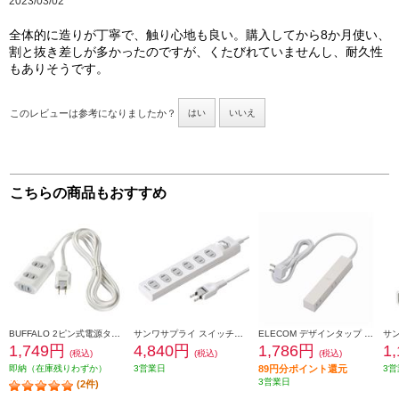
2023/03/02
全体的に造りが丁寧で、触り心地も良い。購入してから8か月使い、
割と抜き差しが多かったのですが、くたびれていませんし、耐久性
もありそうです。
このレビューは参考になりましたか？
はい
いいえ
こちらの商品もおすすめ
BUFFALO 2ピン式電源タップ 3個口 1m ホワイト BSTAPST2310WH
サンワサプライ スイッチ付き 火災予防安全タップ 2P・6個口・10m ホワイト TAP-TSH610SWN
ELECOM デザインタップ roo't (ルオット) 4個口 1.5m ホワイト AVT-D3-2415WH
1,749円
4,840円
1,786円
1
(税込)
(税込)
(税込)
即納（在庫残りわずか）
3営業日
89円分ポイント還元
3営
3営業日
(2件)