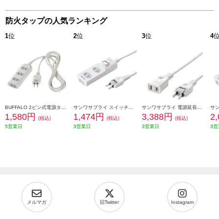
防火タップの人気ランキング
1
位
2
位
3
位
4
BUFFALO 2ピン式電源タップ 4個口 2m ホワイト BSTAPST2420WH
サンワサプライ スイッチ付き 火災予防安全タップ 2P・3個口・1m ホワイト TAP-TSH31SWN
サンワサプライ 電源延長コード（2P・10m） TAP-EX2110
1,580円
1,474円
3,388円
2
(税込)
(税込)
(税込)
5営業日
3営業日
3営業日
3営
メルマガ
旧Twitter
Instagram