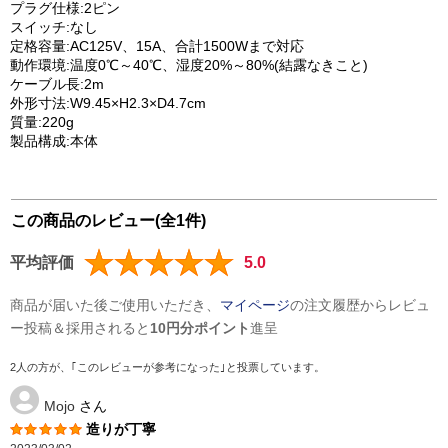
プラグ仕様:2ピン
スイッチ:なし
定格容量:AC125V、15A、合計1500Wまで対応
動作環境:温度0℃～40℃、湿度20%～80%(結露なきこと)
ケーブル長:2m
外形寸法:W9.45×H2.3×D4.7cm
質量:220g
製品構成:本体
この商品のレビュー(全1件)
平均評価
5.0
商品が届いた後ご使用いただき、
マイページ
の注文履歴からレビュ
ー投稿＆採用されると
10円分ポイント
進呈
2人の方が、｢このレビューが参考になった｣と投票しています。
Mojo
さん
造りが丁寧