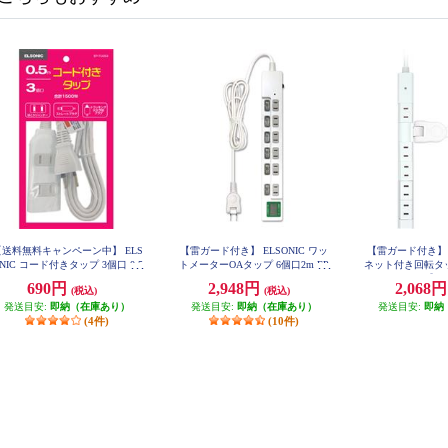
【送料無料キャンペーン中】 ELS
【雷ガード付き】 ELSONIC ワッ
【雷ガード付き】 E
NIC コード付きタップ 3個口 0.5
トメーターOAタップ 6個口2m EP
ネット付き回転タッ
TC26SWM
m ホワイト EPTC053WH
ホワイト】 E
690円
2,948円
2,068
(税込)
(税込)
発送目安:
即納（在庫あり）
発送目安:
即納（在庫あり）
発送目安:
即納
(4件)
(10件)