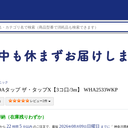
ソニック
ic OAタップ ザ・タップX【3コ口/3m】 WHA2533WKP
レビュー2件
即納（在庫残りわずか）
22
5
2026
08
09
日曜日
から
時間
分以内
のご注文で、最短
年
月
日
までに
「
神奈川県