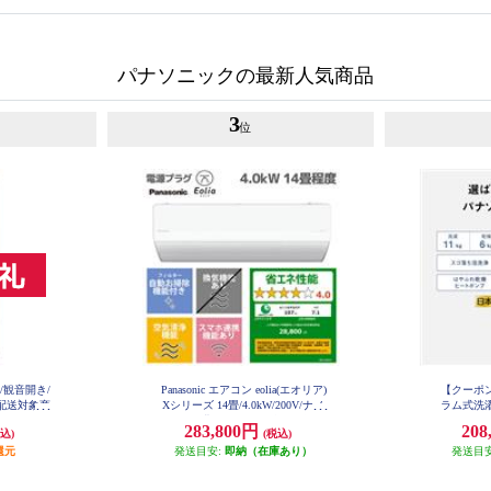
パナソニックの最新人気商品
3
位
ア/観音開き/
Panasonic エアコン eolia(エオリア)
【クーポン対
型配送対象商
Xシリーズ 14畳/4.0kW/200V/ナノ
ラム式洗濯
-C
イーX48兆/フィルター自動お掃除
ホワイト 
283,800円
208
込)
(税込)
付/W/2026年度 CS-X406D2-ESET
還元
発送目安:
即納（在庫あり）
発送目