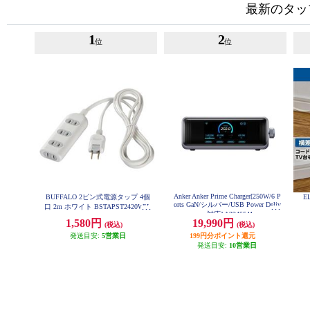
最新のタッ
1
2
位
位
Anker Anker Prime Charger[250W/6 P
BUFFALO 2ピン式電源タップ 4個
E
orts GaN/シルバー/USB Power Deliv
口 2m ホワイト BSTAPST2420WH
ery対応] A2345541
1,580円
19,990円
(税込)
(税込)
発送目安:
5営業日
199円分ポイント還元
発送目安:
10営業日