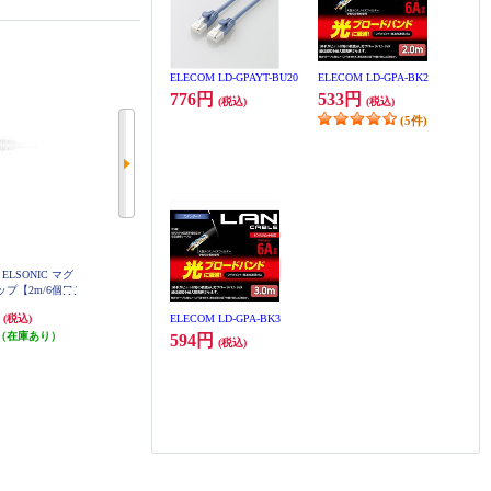
ELECOM LD-GPAYT-BU20
ELECOM LD-GPA-BK2
776円
533円
(税込)
(税込)
(5件)
LSONIC マグ
【雷ガード付き】 ELSONIC 充電
Panasonic OAタップ ザ・タップX
プ【2m/6個口/
端子・マグネット付き回転タップ
【3コ口/1m】 WHA2513WKP
PTC26RO
【2m/4個口/USB-A/USB-C/ホワイ
円
2,728円
896円
(税込)
(税込)
(税込)
ELECOM LD-GPA-BK3
ト】 EPTC24U2CRO
（在庫あり）
発送目安:
即納（在庫あり）
発送目安:
即納（在庫残りわず
594円
(税込)
か）