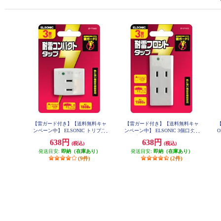
【雷ガード付き】【送料無料キャ
【雷ガード付き】【送料無料キャ
ンペーン中】 ELSONIC トリプル
ンペーン中】 ELSONIC 3個口タッ
O
タップ ホワイト EP-TTK03WH
プ ホワイト EP-STK03WH
638円
638円
(税込)
(税込)
発送目安:
即納（在庫あり）
発送目安:
即納（在庫あり）
(9件)
(2件)