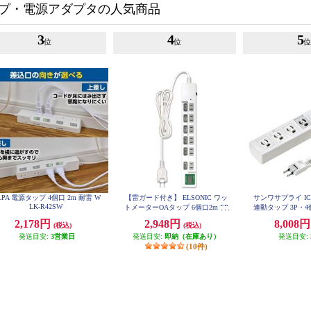
プ・電源アダプタの人気商品
3
4
5
位
位
LPA 電源タップ 4個口 2m 耐雷 W
【雷ガード付き】 ELSONIC ワッ
サンワサプライ I
LK-R42SW
トメーターOAタップ 6個口2m EP
連動タップ 3P・4個
TC26SWM
E34M
2,178円
2,948円
8,008
(税込)
(税込)
発送目安:
3営業日
発送目安:
即納（在庫あり）
発送目安:
(10件)