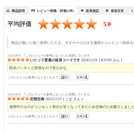
商品説明
レビュー投稿・評価(2件)
延長保証
発送目安
平均評価
5.0
商品が届いた後ご使用いただき、
マイページ
の注文履歴からレビュー投稿＆
3人の方が、｢このレビューが参考になった｣と投票しています。
いたって普通の延長コードです
2024/11/29
(
KYON
さん )
防水パッキンと防埃なので安心かな
はい
いいえ
このレビューは参考になりましたか？
3人の方が、｢このレビューが参考になった｣と投票しています。
定期交換
2023/12/23
(
ごま
さん )
使用中のものがコンセント部分が甘くなってきたため交換のため購入しまし
はい
いいえ
このレビューは参考になりましたか？