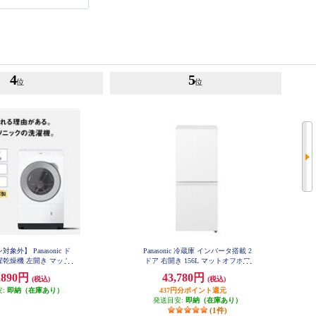
4
5
位
位
象外】 Panasonic ド
Panasonic 冷蔵庫 インバータ搭載 2
乾燥機 左開き マット
ドア 右開き 156L マットオフホワ
★大型配送対象商品 NA-
イト NR-B16C3-W
,890円
43,780円
(税込)
(税込)
LX113EL-W
安:
即納（在庫あり）
437円分ポイント還元
発送目安:
即納（在庫あり）
(1件)