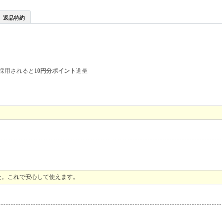
返品特約
採用されると
10円分ポイント
進呈
た。これで安心して使えます。