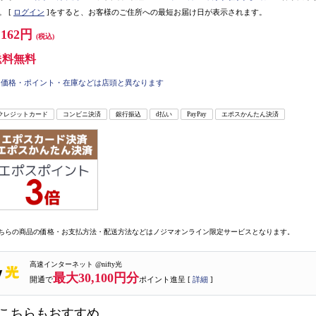
。
[
ログイン
]をすると、お客様のご住所への最短お届け日が表示されます。
,162円
(税込)
送料無料
価格・ポイント・在庫などは店頭と異なります
クレジットカード
コンビニ決済
銀行振込
d払い
PayPay
エポスかんたん決済
ちらの商品の価格・お支払方法・配送方法などはノジマオンライン限定サービスとなります。
高速インターネット @nifty光
最大30,100円分
開通で
ポイント進呈 [
詳細
]
こちらもおすすめ