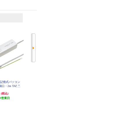
6
7
位
位
位
Anker Anker Zolo Charger [70W 4 Po
C記憶式パソコン
Panasonic OAタップ ザ・タップX
rts/ブラック］ A121CN11
口・2m TAP-R
【4コ口/2m】 WHA2524WKP
-2
円
1,181円
6,490円
(税込)
(税込)
(税込)
3営業日
発送目安:
即納（在庫残りわず
64円分ポイント還元
か）
発送目安:
5営業日
(2件)