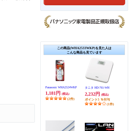
この商品(WHA2533WKP)を見た人は
こんな商品も見ています
Panasonic WHA2524WKP
タニタ HD-761-WH
1,181円
2,232円
(税込)
(税込)
(2件)
ポイント
5
％付与
(1件)