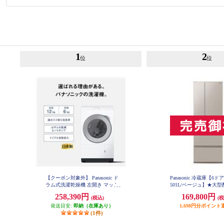
1
2
位
位
【クーポン対象外】 Panasonic ド
Panasonic 冷蔵庫【6ド
ラム式洗濯乾燥機 左開き マット
501L/ベージュ】★大
ホワイト ★大型配送対象商品 NA-
品 NR-F50EX1
258,390円
169,800円
(税込)
(税
LX127EL-W
発送目安:
即納（在庫あり）
1,698円分ポイント
(1件)