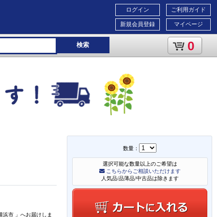
ログイン
ご利用ガイド
新規会員登録
マイページ
0
検索
数量：
選択可能な数量以上のご希望は
こちらからご相談いただけます
人気品/品薄品/中古品は除きます
横浜市
」
へお届けしま