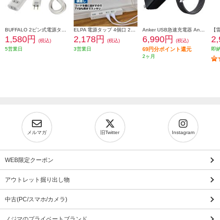
BUFFALO 2ピン式電源タップ 4個口 2m ホワイト BSTAPST2420WH
ELPA 電源タップ 4個口 2m 耐雷 WLK-R42SW
Anker USB急速充電器 Anker PowerPort 3 3-Port 65W Pod with USB-C & USB-C ケーブル B2667N12
1,580円
2,178円
6,990円
2
(税込)
(税込)
(税込)
5営業日
3営業日
69円分ポイント還元
即
2ヶ月
メルマガ
旧Twitter
Instagram
WEB限定クーポン
アウトレット掘り出し物
中古(PC/スマホ/カメラ)
ノジマのプライベートブランド