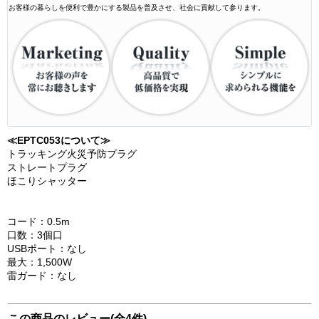
お客様の暮らしを便利で豊かにする製品を普及させ、社会に貢献して参ります。
≪EPTC053について≫
トラッキング火災予防プラグ
ストレートプラグ
ほこりシャッター
コード：0.5m
口数：3個口
USBポート：なし
最大：1,500W
雷ガード：なし
この商品のレビュー(全4件)