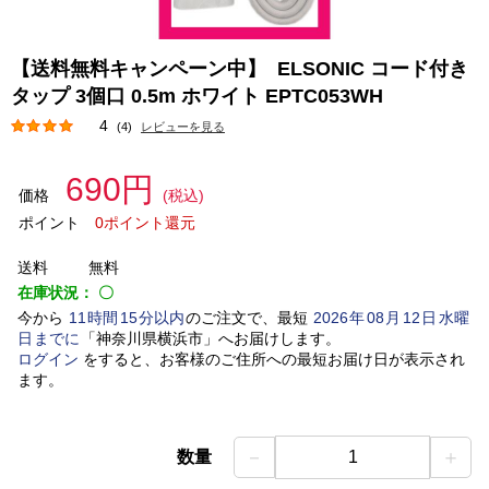
【送料無料キャンペーン中】 ELSONIC コード付き
タップ 3個口 0.5m ホワイト EPTC053WH
4
(4)
レビューを見る
690円
価格
(税込)
ポイント
0ポイント還元
送料
無料
在庫状況：
〇
今から
11
時間
15
分以内
のご注文で、最短
2026
年
08
月
12
日
水曜
日
までに
「
神奈川県横浜市
」
へお届けします。
ログイン
をすると、お客様のご住所への最短お届け日が表示され
ます。
－
＋
数量
1