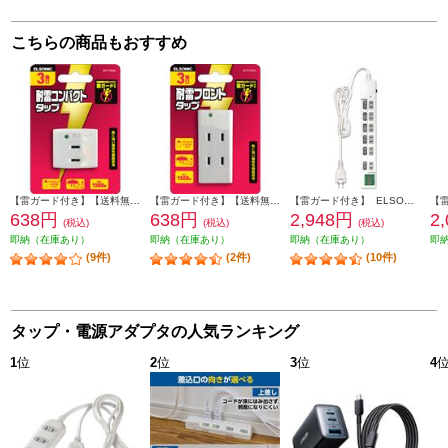
こちらの商品もおすすめ
【雷ガード付き】【送料無料キャンペーン中】 ELSONIC トリプルタップ ホワイト EP-TTK03WH
【雷ガード付き】【送料無料キャンペーン中】 ELSONIC 3個口タップ ホワイト EP-STK03WH
【雷ガード付き】 ELSONIC ワットメーターOAタップ 6個口2m EPTC26SWM
638円
638円
2,948円
2
(税込)
(税込)
(税込)
即納（在庫あり）
即納（在庫あり）
即納（在庫あり）
即
(9件)
(2件)
(10件)
タップ・電源アダプタの人気ランキング
1
位
2
位
3
位
4