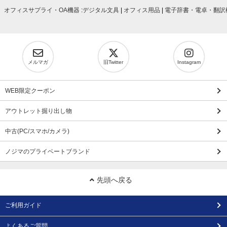
オフィスサプライ・OA機器
:
デジタル文具
|
オフィス用品
|
電子辞書・電卓・翻訳
メルマガ
旧Twitter
Instagram
WEB限定クーポン
アウトレット掘り出し物
中古(PC/スマホ/カメラ)
ノジマのプライベートブランド
先頭へ戻る
ご利用ガイド
よくあるご質問