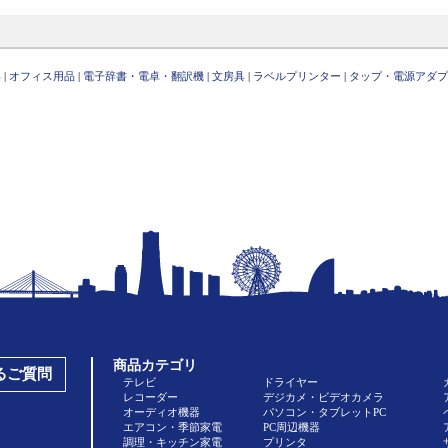
具
|
オフィス用品
|
電子辞書・電卓・翻訳機
|
文房具
|
ラベルプリンター
|
タップ・電源アダプ
商品カテゴリ
あるご質問
テレビ
ドライヤー
レコーダー
デジカメ・ビデオカメラ
オーディオ機器
パソコン・タブレットPC
エアコン・季節家電
PC周辺機器
調理・キッチン家電
プリンタ