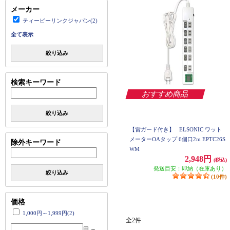
メーカー
ティーピーリンクジャパン(2)
全て表示
絞り込み
検索キーワード
おすすめ商品
絞り込み
【雷ガード付き】
ELSONIC ワット
メーターOAタップ 6個口2m EPTC26S
除外キーワード
WM
2,948円
(税込)
発送目安：即納（在庫あり）
絞り込み
(10件)
価格
1,000円～1,999円(2)
全2件
円 ～