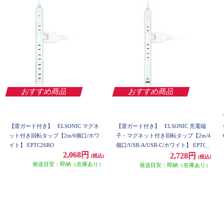
おすすめ商品
おすすめ商品
【雷ガード付き】
ELSONIC マグネ
【雷ガード付き】
ELSONIC 充電端
ット付き回転タップ【2m/6個口/ホワ
子・マグネット付き回転タップ【2m/4
イト】 EPTC26RO
個口/USB-A/USB-C/ホワイト】 EPTC2
2,068円
4U2CRO
2,728円
(税込)
(税込)
発送目安：即納（在庫あり）
発送目安：即納（在庫あり）