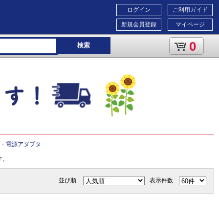
ログイン
ご利用ガイド
新規会員登録
マイページ
0
検索
プ・電源アダプタ
す。
並び順
表示件数