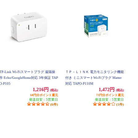
TP-Link Wi-Fiスマートプラグ 遠隔操
ＴＰ－ＬＩＮＫ 電力モニタリンク機能
作 Echo/GoogleHome対応 3年保証 TAP
付き ミニスマートWi-Fiプラグ Matter
O-P105
対応 TAPO-P110M
1,216円
1,472円
(税込)
(税込)
60円分ポイント還元
73円分ポイント還元
発送目安：5営業日
発送目安：5営業日
(6件)
(1件)