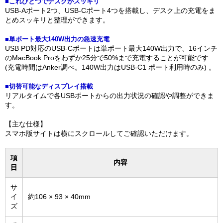
■これひとつでデスクがスッキリ
USB-Aポート2つ、USB-Cポート4つを搭載し、デスク上の充電をま
とめスッキリと整理ができます。
■単ポート最大140W出力の急速充電
USB PD対応のUSB-Cポートは単ポート最大140W出力で、16インチ
のMacBook Proをわずか25分で50%まで充電することが可能です
(充電時間はAnker調べ。140W出力はUSB-C1 ポート利用時のみ) 。
■切替可能なディスプレイ搭載
リアルタイムで各USBポートからの出力状況の確認や調整ができま
す。
【主な仕様】
スマホ版サイトは横にスクロールしてご確認いただけます。
項
内容
目
サ
イ
約106 × 93 × 40mm
ズ