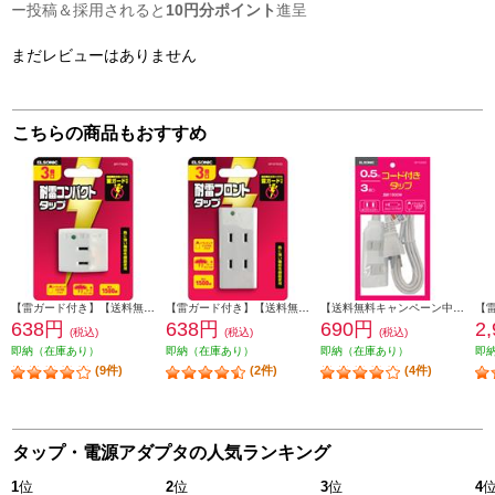
ー投稿＆採用されると
10円分ポイント
進呈
まだレビューはありません
こちらの商品もおすすめ
【雷ガード付き】【送料無料キャンペーン中】 ELSONIC トリプルタップ ホワイト EP-TTK03WH
【雷ガード付き】【送料無料キャンペーン中】 ELSONIC 3個口タップ ホワイト EP-STK03WH
【送料無料キャンペーン中】 ELSONIC コード付きタップ 3個口 0.5m ホワイト EPTC053WH
638円
638円
690円
2
(税込)
(税込)
(税込)
即納（在庫あり）
即納（在庫あり）
即納（在庫あり）
即
(9件)
(2件)
(4件)
タップ・電源アダプタの人気ランキング
1
位
2
位
3
位
4