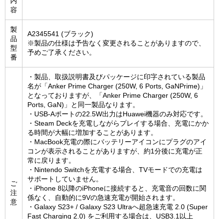
内
容
製
A2345541 (ブラック)
品
※製品の仕様は予告なく変更されることがありますので、
型
予めご了承ください。
番
・製品、取扱説明書及びパッケージに印字されている製品
名が「Anker Prime Charger (250W, 6 Ports, GaNPrime)」
となっておりますが、「Anker Prime Charger (250W, 6
Ports, GaN)」と同一製品なります。
・USB-Aポートの22.5W出力はHuawei機器のみ対応です。
・Steam Deckを充電しながらプレイする場合、充電にかか
る時間が大幅に増加することがあります。
・MacBook充電の際にバッテリーアイコンにプラグのアイ
コンが表示されることがありますが、約1分後に充電が正
常に戻ります。
・Nintendo Switchを充電する場合、TVモードでの充電は
サポートしていません。
ご
・iPhone 8以降のiPhoneに接続すると、充電音の回数に関
注
係なく、自動的に9Vの急速充電が開始されます。
意
・Galaxy S23+ / Galaxy S23 Ultraへ超急速充電 2.0 (Super
Fast Charging 2.0) をご利用する場合は、USB3.1以上