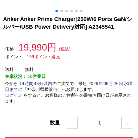
Anker Anker Prime Charger[250W/6 Ports GaN/シ
ルバー/USB Power Delivery対応] A2345541
19,990円
価格
(税込)
ポイント
199ポイント還元
送料
無料
在庫状況：
10営業日
今から
14
時間
48
分以内
のご注文で、最短
2026
年
08
月
26
日
水曜
日
までに
「
神奈川県横浜市
」
へお届けします。
ログイン
をすると、お客様のご住所への最短お届け日が表示され
ます。
－
＋
数量
1