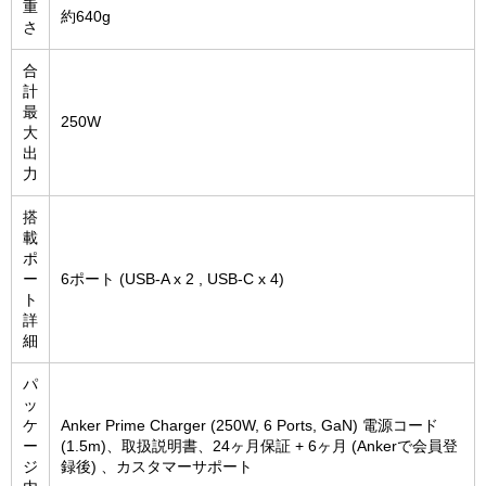
重
約640g
さ
合
計
最
250W
大
出
力
搭
載
ポ
ー
6ポート (USB-A x 2 , USB-C x 4)
ト
詳
細
パ
ッ
ケ
Anker Prime Charger (250W, 6 Ports, GaN) 電源コード
ー
(1.5m)、取扱説明書、24ヶ月保証 + 6ヶ月 (Ankerで会員登
ジ
録後) 、カスタマーサポート