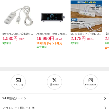
BUFFALO 2ピン式電源タップ 4個口 2m ホワイト BSTAPST2420WH
Anker Anker Prime Charger[250W/6 Ports GaN/シルバー/USB Power Delivery対応] A2345541
ELPA 電源タップ 4個口 2m 耐雷 WLK-R42SW
1,580円
19,990円
2,178円
2
(税込)
(税込)
(税込)
5営業日
199円分ポイント還元
3営業日
即
10営業日
メルマガ
旧Twitter
Instagram
WEB限定クーポン
アウトレット掘り出し物