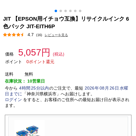
JIT 【EPSON用イチョウ互換】リサイクルインク 6
色パック JIT-EITH6P
4.7
(16)
レビューを見る
5,057円
価格
(税込)
ポイント
0ポイント還元
送料
無料
在庫状況：
10営業日
今から
4
時間
25
分以内
のご注文で、最短
2026
年
08
月
26
日
水曜
日
までに
「
神奈川県横浜市
」
へお届けします。
ログイン
をすると、お客様のご住所への最短お届け日が表示され
ます。