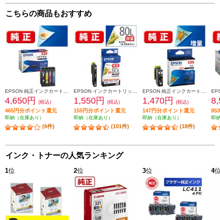
こちらの商品もおすすめ
EPSON 純正インクカートリッジ【メダマヤキ/４色パック】 MED-4CL
EPSON インクカートリッジ インクカートリッジ ブラック（増量） ICBK80L
EPSON 純正インクカートリッジ ブラック（増量） KAM-BK-L
4,650円
1,550円
1,470円
8
(税込)
(税込)
(税込)
465円分ポイント還元
155円分ポイント還元
147円分ポイント還元
8
即納（在庫あり）
即納（在庫あり）
即納（在庫あり）
即
(6件)
(101件)
(18件)
インク・トナーの人気ランキング
1
位
2
位
3
位
4