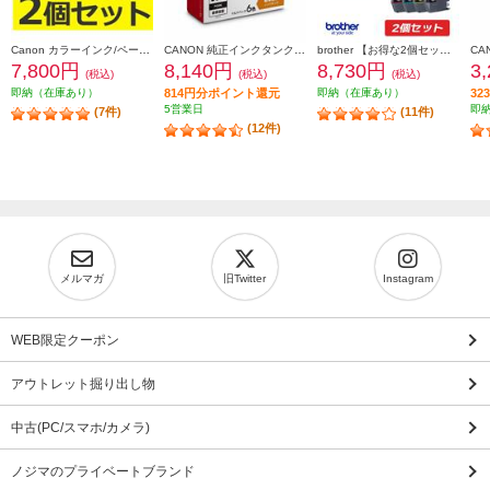
Canon カラーインク/ペーパーセット2個セット KL36IP3PACK2-ESET
CANON 純正インクタンク BCI-331（BK/C/M/Y/GY）+BCI-330 マルチパック BCI-331-330-6MP
brother 【お得な2個セット】純正インクカートリッジ4色セット LC411-4PK LC411-4PK-2-ESET
7,800円
8,140円
8,730円
3
(税込)
(税込)
(税込)
即納（在庫あり）
814円分ポイント還元
即納（在庫あり）
3
5営業日
即
(7件)
(11件)
(12件)
メルマガ
旧Twitter
Instagram
WEB限定クーポン
アウトレット掘り出し物
中古(PC/スマホ/カメラ)
ノジマのプライベートブランド