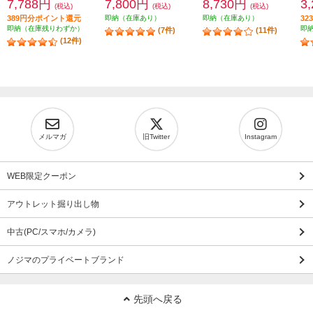
7,788円
7,800円
8,730円
3
(税込)
(税込)
(税込)
389円分ポイント還元
即納（在庫あり）
即納（在庫あり）
3
即納（在庫残りわずか）
即
(7件)
(11件)
(12件)
メルマガ
旧Twitter
Instagram
WEB限定クーポン
アウトレット掘り出し物
中古(PC/スマホ/カメラ)
ノジマのプライベートブランド
先頭へ戻る