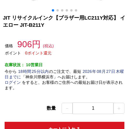
JIT リサイクルインク【ブラザー用LC211Y対応】 イ
エロー JIT-B211Y
906円
価格
(税込)
ポイント
0ポイント還元
在庫状況：
10営業日
今から
18
時間
25
分以内
のご注文で、最短
2026
年
08
月
27
日
木曜
日
までに
「
神奈川県横浜市
」
へお届けします。
ログイン
をすると、お客様のご住所への最短お届け日が表示され
ます。
－
＋
数量
1