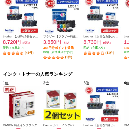
brother 【お得な2個セット】純正インクカートリッジ4色セット LC3111-4PK LC3111-4PK-2-ESET
ブラザー 【ブラザー純正】LC511-4PK インクカートリッジ 4色パック ブラック シアン マゼンタ イエロー LC511-4PK
brother 【お得な2個セット】純正インクカートリッジ4色セット LC411-4PK LC411-4PK-2-ESET
8,720円
3,850円
8,730円
1
(税込)
(税込)
(税込)
即納（在庫あり）
385円分ポイント還元
即納（在庫あり）
1
即納（在庫残りわずか）
即
(41件)
(11件)
(1件)
インク・トナーの人気ランキング
1
位
2
位
3
位
4
CANON 純正インクタンク BCI-331（BK/C/M/Y/GY）+BCI-330 マルチパック BCI-331-330-6MP
Canon カラーインク/ペーパーセット2個セット KL36IP3PACK2-ESET
brother 【お得な2個セット】純正インクカートリッジ4色セット LC411-4PK LC411-4PK-2-ESET