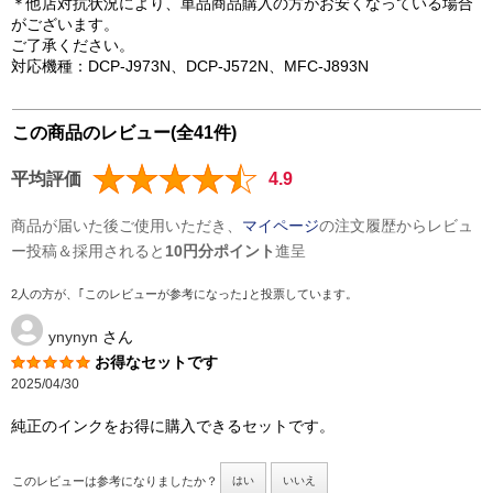
＊他店対抗状況により、単品商品購入の方がお安くなっている場合
がございます。
ご了承ください。
対応機種：DCP-J973N、DCP-J572N、MFC-J893N
この商品のレビュー(全41件)
平均評価
4.9
商品が届いた後ご使用いただき、
マイページ
の注文履歴からレビュ
ー投稿＆採用されると
10円分ポイント
進呈
2人の方が、｢このレビューが参考になった｣と投票しています。
ynynyn
さん
お得なセットです
2025/04/30
純正のインクをお得に購入できるセットです。
このレビューは参考になりましたか？
はい
いいえ