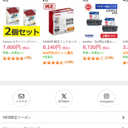
Canon カラーインク/ペーパーセット2個セット KL36IP3PACK2-ESET
CANON 純正インクタンク BCI-331（BK/C/M/Y/GY）+BCI-330 マルチパック BCI-331-330-6MP
brother 【お得な2個セット】純正インクカートリッジ4色セット LC411-4PK LC411-4PK-2-ESET
7,800円
8,140円
8,730円
3
(税込)
(税込)
(税込)
即納（在庫あり）
814円分ポイント還元
即納（在庫あり）
3
5営業日
即
(7件)
(11件)
(12件)
メルマガ
旧Twitter
Instagram
WEB限定クーポン