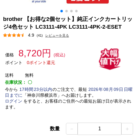
brother 【お得な2個セット】純正インクカートリッ
ジ4色セット LC3111-4PK LC3111-4PK-2-ESET
4.9
(41)
レビューを見る
8,720円
価格
(税込)
ポイント
0ポイント還元
送料
無料
在庫状況：
〇
今から
17
時間
23
分以内
のご注文で、最短
2026
年
08
月
09
日
日曜
日
までに
「
神奈川県横浜市
」
へお届けします。
ログイン
をすると、お客様のご住所への最短お届け日が表示され
ます。
－
＋
数量
1