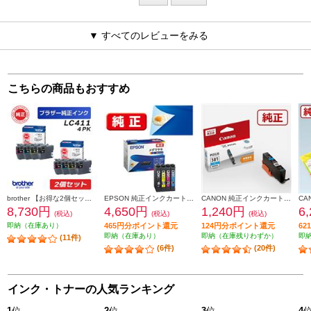
▼ すべてのレビューをみる
こちらの商品もおすすめ
brother 【お得な2個セット】純正インクカートリッジ4色セット LC411-4PK LC411-4PK-2-ESET
EPSON 純正インクカートリッジ【メダマヤキ/４色パック】 MED-4CL
CANON 純正インクカートリッジ シアン BCI-381C
8,730円
4,650円
1,240円
6
(税込)
(税込)
(税込)
即納（在庫あり）
465円分ポイント還元
124円分ポイント還元
6
即納（在庫あり）
即納（在庫残りわずか）
即
(11件)
(6件)
(20件)
インク・トナーの人気ランキング
1
位
2
位
3
位
4