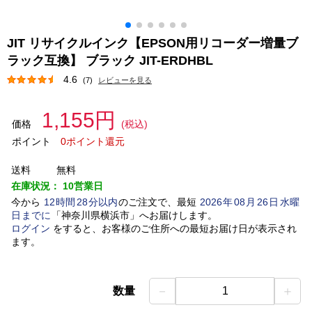
JIT リサイクルインク【EPSON用リコーダー増量ブ
ラック互換】 ブラック JIT-ERDHBL
4.6
(7)
レビューを見る
1,155円
価格
(税込)
ポイント
0ポイント還元
送料
無料
在庫状況：
10営業日
今から
12
時間
28
分以内
のご注文で、最短
2026
年
08
月
26
日
水曜
日
までに
「
神奈川県横浜市
」
へお届けします。
ログイン
をすると、お客様のご住所への最短お届け日が表示され
ます。
－
＋
数量
1