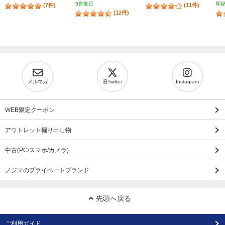
5営業日
即
(7件)
(11件)
(12件)
メルマガ
旧Twitter
Instagram
WEB限定クーポン
アウトレット掘り出し物
中古(PC/スマホ/カメラ)
ノジマのプライベートブランド
先頭へ戻る
ご利用ガイド