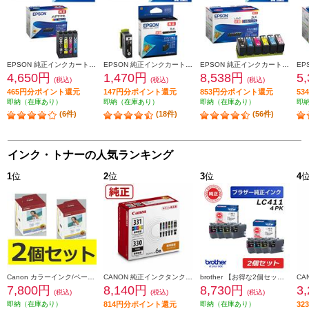
EPSON 純正インクカートリッジ【メダマヤキ/４色パック】 MED-4CL
EPSON 純正インクカートリッジ ブラック（増量） KAM-BK-L
EPSON 純正インクカートリッジ 6色パック（増量） KAM-6CL-L
4,650円
1,470円
8,538円
5
(税込)
(税込)
(税込)
465円分ポイント還元
147円分ポイント還元
853円分ポイント還元
5
即納（在庫あり）
即納（在庫あり）
即納（在庫あり）
即
(6件)
(18件)
(56件)
インク・トナーの人気ランキング
1
位
2
位
3
位
4
Canon カラーインク/ペーパーセット2個セット KL36IP3PACK2-ESET
CANON 純正インクタンク BCI-331（BK/C/M/Y/GY）+BCI-330 マルチパック BCI-331-330-6MP
brother 【お得な2個セット】純正インクカートリッジ4色セット LC411-4PK LC411-4PK-2-ESET
7,800円
8,140円
8,730円
3
(税込)
(税込)
(税込)
即納（在庫あり）
814円分ポイント還元
即納（在庫あり）
3