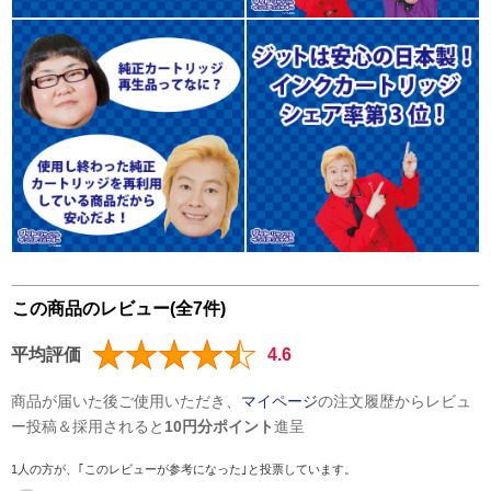
この商品のレビュー(全7件)
平均評価
4.6
商品が届いた後ご使用いただき、
マイページ
の注文履歴からレビュ
ー投稿＆採用されると
10円分ポイント
進呈
1人の方が、｢このレビューが参考になった｣と投票しています。