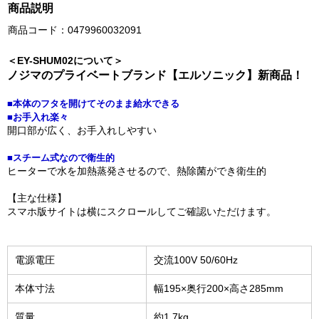
商品説明
商品コード：0479960032091
＜EY-SHUM02について＞
ノジマのプライベートブランド【エルソニック】新商品！
■本体のフタを開けてそのまま給水できる
■お手入れ楽々
開口部が広く、お手入れしやすい
■スチーム式なので衛生的
ヒーターで水を加熱蒸発させるので、熱除菌ができ衛生的
【主な仕様】
スマホ版サイトは横にスクロールしてご確認いただけます。
電源電圧
交流100V 50/60Hz
本体寸法
幅195×奥行200×高さ285mm
質量
約1.7kg