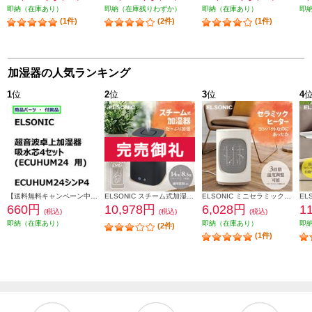
即納（在庫あり）
即納（在庫残りわずか）
即納（在庫あり）
即
(1件)
(2件)
(1件)
加湿器の人気ランキング
1
位
2
位
3
位
4
【送料無料キャンペーン中】 ＥＬＳＯＮＩＣ 加湿器吸水芯４セット ECUHUM24P4
ELSONIC スチーム式加湿器 上部給水/お手入れ楽々/衛生的 EY-SHUM02
ELSONIC ミニセラミックヒーター 省スペース/速暖/シンプル EY-CFH01
660円
10,978円
6,028円
1
(税込)
(税込)
(税込)
即納（在庫あり）
即納（在庫あり）
即
(2件)
(1件)