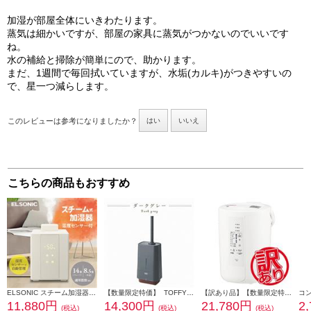
加湿が部屋全体にいきわたります。
蒸気は細かいですが、部屋の家具に蒸気がつかないのでいいです
ね。
水の補給と掃除が簡単にので、助かります。
まだ、1週間で毎回拭いていますが、水垢(カルキ)がつきやすいの
で、星一つ減らします。
このレビューは参考になりましたか？
はい
いいえ
こちらの商品もおすすめ
ELSONIC スチーム加湿器 タンク容量2.4L 加湿量500ml EDSHUM01
【数量限定特価】 TOFFY 抗菌ハイブリッドUVアロマ加湿器 4.0L ダークグレー HF09-DG
【訳あり品】【数量限定特価】 象印 加湿器 容量3.0L 加湿能力480mL/h ホワイト EE-RU50-WA
11,880円
14,300円
21,780円
2
(税込)
(税込)
(税込)