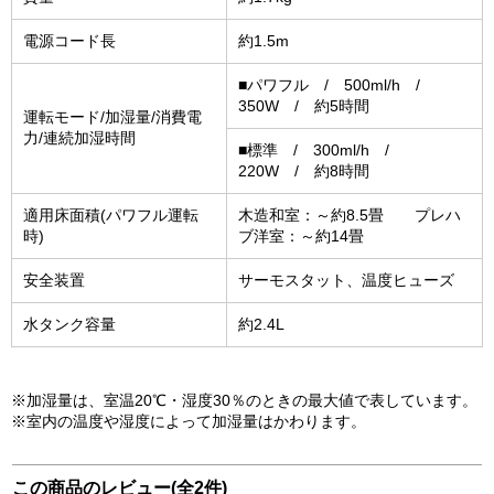
電源コード長
約1.5m
■パワフル / 500ml/h /
350W / 約5時間
運転モード/加湿量/消費電
力/連続加湿時間
■標準 / 300ml/h /
220W / 約8時間
適用床面積(パワフル運転
木造和室：～約8.5畳 プレハ
時)
ブ洋室：～約14畳
安全装置
サーモスタット、温度ヒューズ
水タンク容量
約2.4L
※加湿量は、室温20℃・湿度30％のときの最大値で表しています。
※室内の温度や湿度によって加湿量はかわります。
この商品のレビュー(全2件)