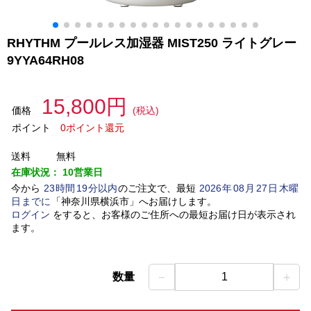
RHYTHM プールレス加湿器 MIST250 ライトグレー
9YYA64RH08
15,800円
価格
(税込)
ポイント
0ポイント還元
送料
無料
在庫状況：
10営業日
今から
23
時間
19
分以内
のご注文で、最短
2026
年
08
月
27
日
木曜
日
までに
「
神奈川県横浜市
」
へお届けします。
ログイン
をすると、お客様のご住所への最短お届け日が表示され
ます。
－
＋
数量
1