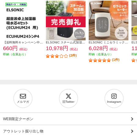
【送料無料キャンペーン中】 ＥＬＳＯＮＩＣ 加湿器吸水芯４セット ECUHUM24P4
ELSONIC スチーム式加湿器 上部給水/お手入れ楽々/衛生的 EY-SHUM02
ELSONIC ミニセラミックヒーター 省スペース/速暖/シンプル EY-CFH01
660円
10,978円
6,028円
1
(税込)
(税込)
(税込)
即納（在庫あり）
即納（在庫あり）
即
(2件)
(1件)
メルマガ
旧Twitter
Instagram
WEB限定クーポン
アウトレット掘り出し物