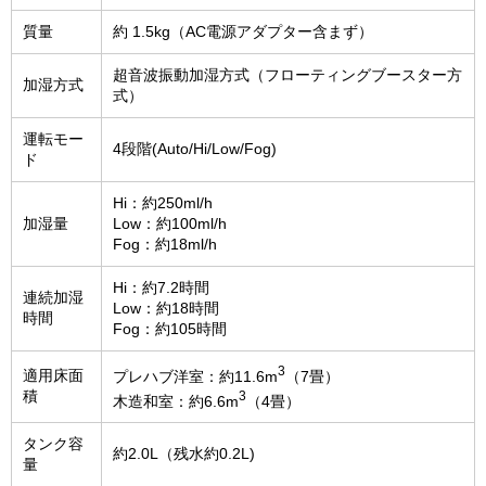
質量
約 1.5kg（AC電源アダプター含まず）
超音波振動加湿方式（フローティングブースター方
加湿方式
式）
運転モー
4段階(Auto/Hi/Low/Fog)
ド
Hi：約250ml/h
加湿量
Low：約100ml/h
Fog：約18ml/h
Hi：約7.2時間
連続加湿
Low：約18時間
時間
Fog：約105時間
3
適用床面
プレハブ洋室：約11.6m
（7畳）
積
3
木造和室：約6.6m
（4畳）
タンク容
約2.0L（残水約0.2L)
量