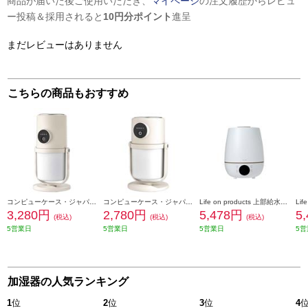
商品が届いた後ご使用いただき、
マイページ
の注文履歴からレビュ
ー投稿＆採用されると
10円分ポイント
進呈
まだレビューはありません
こちらの商品もおすすめ
コンピューケース・ジャパン 超音波式 USB加湿器 充電機能付きモデル ベージュ JDF-HL7-BE
コンピューケース・ジャパン 超音波式 USB加湿器 ベージュ JDF-HL8-BE
Life on products 上部給水超音波式加湿器 湿度コントロール付 ホワイト MO-HF016-WH
3,280円
2,780円
5,478円
5
(税込)
(税込)
(税込)
5営業日
5営業日
5営業日
5営
加湿器の人気ランキング
1
位
2
位
3
位
4