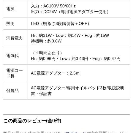
入力：AC100V 50/60Hz
電源
出力：DC24V（専用電源アダプター使用）
照明
LED（明るさ3段階切替＋OFF）
Hi：約31W・Low：約14W・Fog：約15W
消費電力
待機時：約0.6W
（１時間あたり）
電気代
Hi：約0.96円・Low：約0.43円・Fog：約0.47円
電源コー
AC電源アダプター：2.5ｍ
ド長
AC電源アダプター/専用オイルパッド3枚/取扱説明
付属品
書・保証書
この商品のレビュー(全0件)