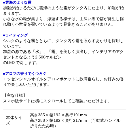
■雲海のような霧
加湿が始まるたびに雲海のような霧がタンク内にたまり、加湿が始
まります。
小さな水の粒が集まり、浮遊する様子は、山深い湖で霧が発生し揺
れ動く小世界を覗いているようで見飽きることがありません。
■ライティング
シルクのような霧とともに、タンク内や霧を照らすあかりを採用し
ています。
加湿の源である「水」、「霧」を美しく演出し、インテリアのアク
セントとなるよう2,500ケルビン
のLED で灯します。
■アロマの香りでくつろぐ
エッセンシャルオイルをアロマポケットに数滴垂らし、お好みの香
りで楽しみいただけます。
【主な仕様】
スマホ版サイトは横にスクロールしてご確認いただけます。
高さ385 × 幅192 × 奥行191mm
本体サイ
高さ288 × 幅192 × 奥行217mm （可動式ハンドル
ズ
折りたたみ時）