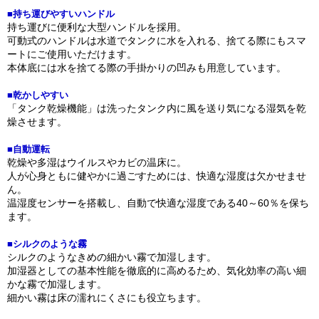
■持ち運びやすいハンドル
持ち運びに便利な大型ハンドルを採用。
可動式のハンドルは水道でタンクに水を入れる、捨てる際にもスマ
ートにご使用いただけます。
本体底には水を捨てる際の手掛かりの凹みも用意しています。
■乾かしやすい
「タンク乾燥機能」は洗ったタンク内に風を送り気になる湿気を乾
燥させます。
■自動運転
乾燥や多湿はウイルスやカビの温床に。
人が心身ともに健やかに過ごすためには、快適な湿度は欠かせませ
ん。
温湿度センサーを搭載し、自動で快適な湿度である40～60％を保ち
ます。
■シルクのような霧
シルクのようなきめの細かい霧で加湿します。
加湿器としての基本性能を徹底的に高めるため、気化効率の高い細
かな霧で加湿します。
細かい霧は床の濡れにくさにも役立ちます。