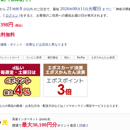
23
8
2026
08
11
火曜日
から
時間
分以内
のご注文で、最短
年
月
日
までに
「
神奈川県
。
[
ログイン
]をすると、お客様のご住所への最短お届け日が表示されます。
,398円
(税込)
送料無料
価格・ポイント・在庫などは店頭と異なります
クレジットカード
コンビニ決済
銀行振込
d払い
PayPay
エポスかんたん決済
ちらの商品の価格・お支払方法・配送方法などはノジマオンライン限定サービスとなります。
高速インターネット @nifty光
最大30,100円分
開通で
ポイント進呈 [
詳細
]