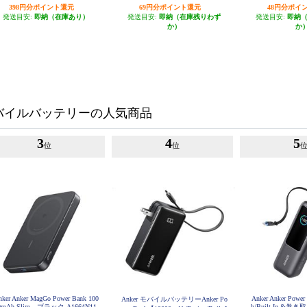
-9000LGY
398円分ポイント還元
69円分ポイント還元
48円分ポイ
発送目安:
即納（在庫あり）
発送目安:
即納（在庫残りわず
発送目安:
即納
か）
か
バイルバッテリーの人気商品
3
4
5
位
位
nker Anker MagGo Power Bank 100
Anker Anker Powe
Anker モバイルバッテリーAnker Po
0mAh Slim ブラック A1664N11
h/Built-In &巻