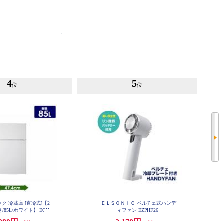
4
5
位
位
ク 冷蔵庫 [直冷式]【2
ＥＬＳＯＮＩＣ ペルチェ式ハンデ
/85L/ホワイト】 ECH-
ィファン EZPHF26
R85