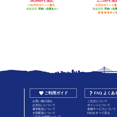
36,080円
2,728円
(税込)
(税込
1,082円分ポイント還元
81円分ポイント還
発送目安:
即納（在庫あり）
発送目安:
即納（在
(3
ご利用ガイド
FAQ よく
お買い物の流れ
ご注文について
お支払いについて
ポイントについて
通常配送について
各種サービスについて
大型配送について
FAQをすべて見る
ご注文の納期について