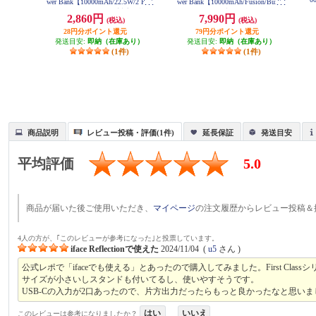
wer Bank【10000mAh/22.5W/2 Port
wer Bank【10000mAh/Fusion/Built-I
s/ USB Power Delivery対応 /ﾌﾞﾗｯ
n USB-C ケーブル/ USB Power Deli
2,860円
7,990円
(税込)
(税込)
ｸ】 A1388N11
very対応 /2ポート/ﾋﾟﾝｸ】 A1637N5
1
28円分ポイント還元
79円分ポイント還元
発送目安:
即納（在庫あり）
発送目安:
即納（在庫あり）
(1件)
(1件)
商品説明
レビュー投稿・評価(1件)
延長保証
発送目安
平均評価
5.0
商品が届いた後ご使用いただき、
マイページ
の注文履歴からレビュー投稿＆
4人の方が、｢このレビューが参考になった｣と投票しています。
iface Reflectionで使えた
2024/11/04
(
u5
さん )
公式レポで「ifaceでも使える」とあったので購入してみました。First Clas
サイズが小さいしスタンドも付いてるし、使いやすそうです。
USB-Cの入力が2口あったので、片方出力だったらもっと良かったなと思いま
はい
いいえ
このレビューは参考になりましたか？