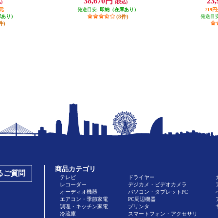
38,670円
23
)
(税込)
元
発送目安:
即納（在庫あり）
719
庫あり）
(8件)
発送目
件)
商品カテゴリ
あるご質問
テレビ
ドライヤー
レコーダー
デジカメ・ビデオカメラ
オーディオ機器
パソコン・タブレットPC
エアコン・季節家電
PC周辺機器
調理・キッチン家電
プリンタ
冷蔵庫
スマートフォン・アクセサリ