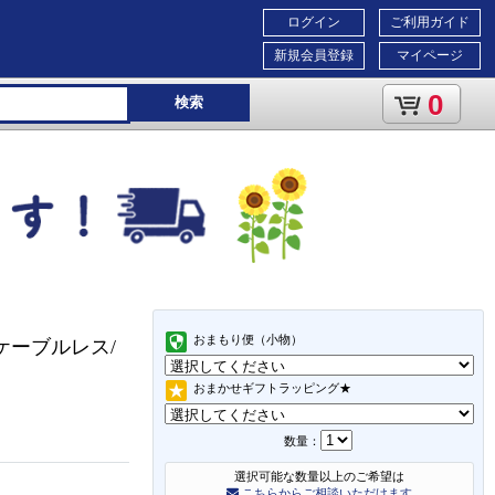
ログイン
ご利用ガイド
新規会員登録
マイページ
0
検索
おまもり便（小物）
き/ケーブルレス/
おまかせギフトラッピング★
数量：
選択可能な数量以上のご希望は
こちらからご相談いただけます