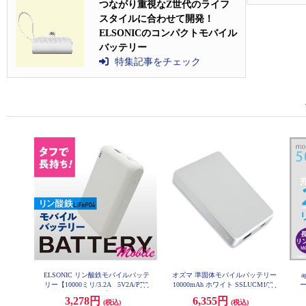
つながり重視なZ世代のライフ
スタイルに合わせて開発！
ELSONICのコンパクトモバイル
バッテリー
特集記事をチェック
ELSONIC リン酸鉄モバイルバッテ
オズマ 準固体モバイルバッテリー
リー【10000ミリ/3.2A 5V2A/PD2
10000mAh ホワイト SSLUCM100-
ー
CCWH
0W対応/長寿命/安心】 EZFEPO4M
3,278円
6,355円
(税込)
(税込)
B01