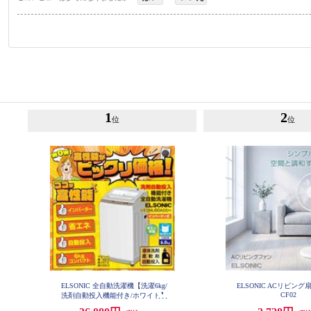
1
2
位
位
ELSONIC 全自動洗濯機【洗濯6kg/
ELSONIC ACリビング扇
CF02
洗剤自動投入機能付き/ホワイト】
ESM-L60ADD