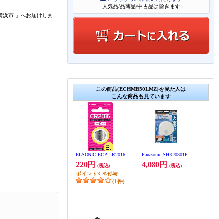
人気品/品薄品/中古品は除きます
横浜市
」
へお届けしま
この商品(ECHMB50LMZ)を見た人は
こんな商品も見ています
ELSONIC ECP-CR2016
Panasonic SHK70301P
220円
4,080円
(税込)
(税込)
ポイント
3
％付与
(1件)