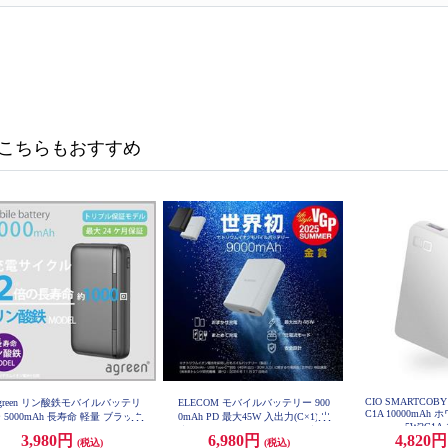
こちらもおすすめ
CIO SMARTCOBY 
agreen リン酸鉄モバイルバッテリ
ELECOM モバイルバッテリー 900
C1A 10000mAh 
 5000mAh 長寿命 軽量 ブラック
0mAh PD 最大45W 入出力(C×1) 出
5W2C1A-
JMB-KX50-BK
力(A×1) ナトリウムイオン電池 ケ
3,980円
6,980円
4,820
(税込)
(税込)
ーブル付属 ライトグレー DE-C55L