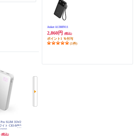
Anker A1388N11
2,860円
(税込)
ポイント
1
％付与
(1件)
Pro SLIM 35W2
CIO SMARTCOBY TRIO 67W2C1A
Anker モバイルバッテリー Nano Po
ホワイト CIO-MB3
20000mAh ホワイト CIO-MB67W2
wer Bank [10000mAh/ 45W /巻取り
10000-
C1A-20000-
式/ USB-Cケーブル/ホワイト] A16
円
8,980円
6,990円
(税込)
(税込)
(税込)
38N21