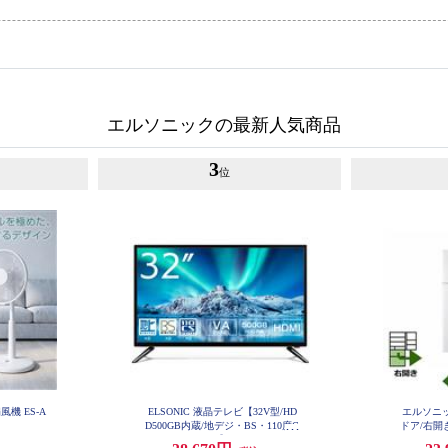
エルソニックの最新人気商品
3
位
風機 ES-A
ELSONIC 液晶テレビ【32V型/HD
エルソニッ
D500GB内蔵/地デジ・BS・110度C
ドア/右開き
S/Wチューナー】 EHD-TB32R4