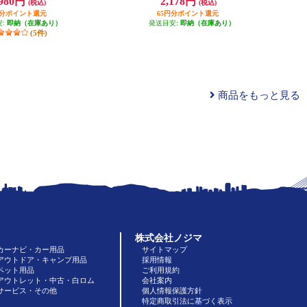
,980円
2,178円
(税込)
(税込)
円分ポイント還元
65円分ポイント還元
安:
即納（在庫あり）
発送目安:
即納（在庫あり）
(5件)
商品をもっと見る
株式会社ノジマ
カーナビ・カー用品
サイトマップ
アウトドア・キャンプ用品
採用情報
ペット用品
ご利用規約
アウトレット・中古・白ロム
会社案内
サービス・その他
個人情報保護方針
特定商取引法に基づく表示