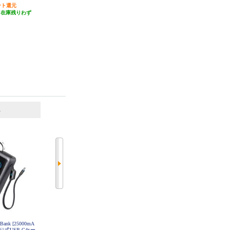
ント還元
89円分ポイント還元
69円分ポイント還元
（在庫残りわず
発送目安:
即納（在庫残りわず
発送目安:
即納（在庫残りわず
）
か）
か）
6
7
位
位
位
r Bank [25000mA
CIO SMARTCOBY TRIO 67W2C1A
Anker モバイルバッテリー Anker P
き取り式USB-Cケー
20000mAh ホワイト CIO-MB67W2