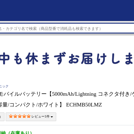
ソニック
C モバイルバッテリー【5000mAh/Lightning コネクタ付
量/コンパクト/ホワイト】 ECHMB50LMZ
レビュー1件
即納（在庫あり）