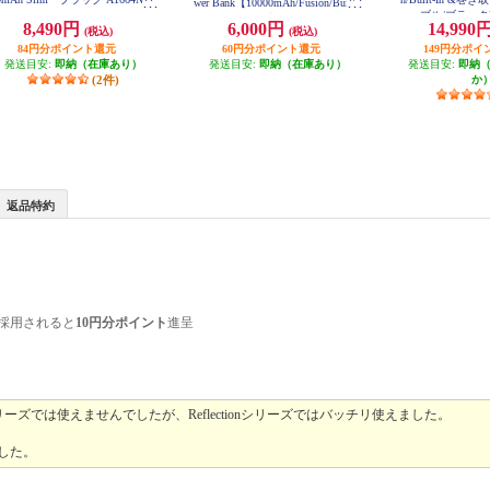
wer Bank【10000mAh/Fusion/Built-I
ブル/ブラック] 
n USB-C ケーブル/ USB Power Deli
8,490円
6,000円
14,990
(税込)
(税込)
very対応 /2ポート/ﾌﾞﾗｯｸ】 A1637N
11
84円分ポイント還元
60円分ポイント還元
149円分ポイ
発送目安:
即納（在庫あり）
発送目安:
即納（在庫あり）
発送目安:
即納
(2件)
か
返品特約
採用されると
10円分ポイント
進呈
sシリーズでは使えませんでしたが、Reflectionシリーズではバッチリ使えました。
した。