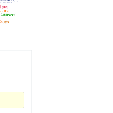
ower Bank【20000ｍAh/2ポート/デ
C1A-20000-
A1695N11
ィスプレイ表記/ブラック】 A1367
円
8,980円
4,990円
(税込)
(税込)
(税込)
N11
ント還元
89円分ポイント還元
49円分ポイント還元
（在庫残りわず
発送目安:
即納（在庫残りわず
1,500円クーポン
）
か）
発送目安:
即納（在庫あり）
(1件)
(1件)