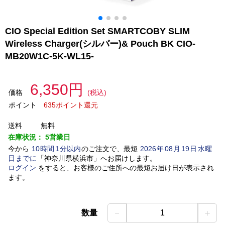
CIO Special Edition Set SMARTCOBY SLIM
Wireless Charger(シルバー)& Pouch BK CIO-
MB20W1C-5K-WL15-
6,350円
価格
(税込)
ポイント
635ポイント還元
送料
無料
在庫状況：
5営業日
今から
10
時間
1
分以内
のご注文で、最短
2026
年
08
月
19
日
水曜
日
までに
「
神奈川県横浜市
」
へお届けします。
ログイン
をすると、お客様のご住所への最短お届け日が表示され
ます。
－
＋
数量
1