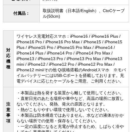
取扱説明書（日本語/English）、CtoCケーブ
付属品：
ル(50cm)
ワイヤレス充電対応スマホ：iPhone16 / iPhone16 Plus /
iPhone16 Pro / iPhone16 Pro Max / iPhone15 / iPhone15
Plus / iPhone15 Pro / iPhone15 Pro Max / iPhone14 /
対
iPhone14 Plus / iPhone14 Pro / iPhone14 Pro Max /
応
iPhone13 / iPhone13 Pro / iPhone13 Pro Max / iPhone13
機
mini / iPhone12 / iPhone12 Pro / iPhone12 Pro Max /
種
iPhone12 mini/その他 Qi規格搭載のAndroidスマホ ※モバ
イルバッテリーにはUSB-Cポートを搭載しております。充
電デバイスに応じたケーブルをご用意、ご利用ください。
・本製品は熱を発する装置から離して使用してください。
・直射日光のあたる場所や車中など、高温の場所に放置し
注
ないでください。発熱、発火の原因となります。
意
・熱がこもりやすい環境で使用しないでください。
事
・本製品は防水構造ではありません、水などの液体がかか
項
らない場所での使用・保存をしてください。
・一定の温度になると充電が停止するため、しばらく冷や