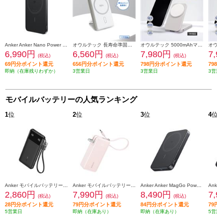
Anker Anker Nano Power Bank ［5000mAh/ MagGo/Slim/ ブラック] A1665N11
オウルテック 長寿命準固体電池採用モバイルバッテリー5000mAh OWL-LPB5025MG-WH
オウルテック 5000mAhマグネット式ワイヤレス充電モバイルバッテリー グレー OWL-LPB5020MG-GY
6,990円
6,560円
7,980円
7
(税込)
(税込)
(税込)
69円分ポイント還元
656円分ポイント還元
798円分ポイント還元
7
即納（在庫残りわずか）
3営業日
3営業日
3営
モバイルバッテリーの人気ランキング
1
位
2
位
3
位
4
Anker モバイルバッテリーAnker Power Bank【10000mAh/22.5W/2 Ports/ USB Power Delivery対応 /ﾌﾞﾗｯｸ】 A1388N11
Anker モバイルバッテリーAnker Power Bank【10000mAh/Fusion/Built-In USB-C ケーブル/ USB Power Delivery対応 /2ポート/ﾋﾟﾝｸ】 A1637N51
Anker Anker MagGo Power Bank 10000mAh Slim ブラック A1664N11
2,860円
7,990円
8,490円
7
(税込)
(税込)
(税込)
28円分ポイント還元
79円分ポイント還元
84円分ポイント還元
7
5営業日
即納（在庫あり）
即納（在庫あり）
5営