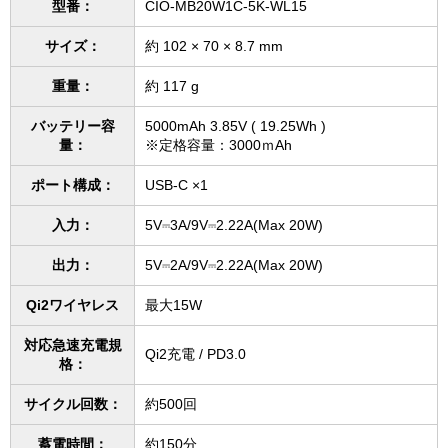
型番：
CIO-MB20W1C-5K-WL15
サイズ：
約 102 × 70 × 8.7 mm
重量：
約 117 g
バッテリー容
5000mAh 3.85V ( 19.25Wh )
量：
※定格容量：3000ｍAh
ポート構成：
USB-C ×1
入力：
5V⎓3A/9V⎓2.22A(Max 20W)
出力：
5V⎓2A/9V⎓2.22A(Max 20W)
Qi2ワイヤレス
最大15W
対応急速充電規
Qi2充電 / PD3.0
格：
サイクル回数：
約500回
蓄電時間：
約150分