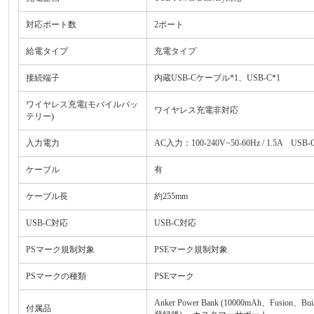
対応ポート数
2ポート
給電タイプ
充電タイプ
接続端子
内蔵USB-Cケーブル*1、USB-C*1
ワイヤレス充電(モバイルバッ
ワイヤレス充電非対応
テリー)
入力電力
AC入力：100-240V~50-60Hz / 1.5A US
ケーブル
有
ケーブル長
約255mm
USB-C対応
USB-C対応
PSマーク規制対象
PSEマーク規制対象
PSマークの種類
PSEマーク
Anker Power Bank (10000mAh、Fus
付属品