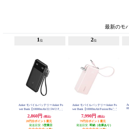
最新のモ
1
2
位
位
A
Anker モバイルバッテリーAnker Po
Anker モバイルバッテリーAnker Po
0
wer Bank【10000mAh/22.5W/2 Port
wer Bank【10000mAh/Fusion/Built-I
s/ USB Power Delivery対応 /ﾌﾞﾗｯ
n USB-C ケーブル/ USB Power Deli
2,860円
7,990円
(税込)
(税込)
ｸ】 A1388N11
very対応 /2ポート/ﾋﾟﾝｸ】 A1637N5
1
28円分ポイント還元
79円分ポイント還元
発送目安:
5営業日
発送目安:
即納（在庫あり）