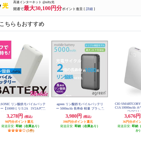
高速インターネット @nifty光
最大30,100円分
開通で
ポイント進呈 [
詳細
]
こちらもおすすめ
CIO SMARTCOBY 
LSONIC リン酸鉄モバイルバッテ
agreen リン酸鉄モバイルバッテリ
C1A 10000mAh 
ー【10000ミリ/3.2A 5V2A/PD2
ー 5000mAh 長寿命 軽量 ブラック
5W2C1A-
JMB-KX50-BK
W対応/長寿命/安心】 EZFEPO4M
3,278円
3,980円
3,676
(税込)
(税込)
B01
98円分ポイント還元
398円分ポイント還元
36円分ポイ
発送目安:
即納（在庫あり）
発送目安:
即納（在庫あり）
発送目安:
即納
(5件)
か