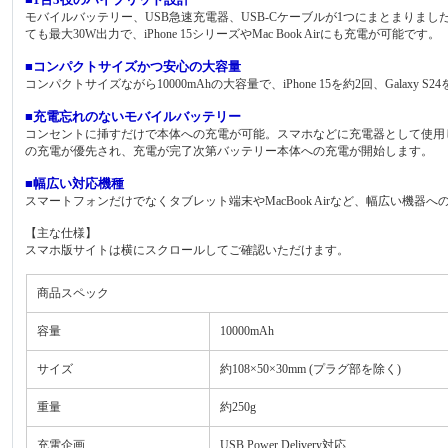
モバイルバッテリー、USB急速充電器、USB-Cケーブルが1つにまとまり
ても最大30W出力で、iPhone 15シリーズやMac Book Airにも充電が可能です。
■コンパクトサイズかつ安心の大容量
コンパクトサイズながら10000mAhの大容量で、iPhone 15を約2回、Galaxy 
■充電忘れのないモバイルバッテリー
コンセントに挿すだけで本体への充電が可能。スマホなどに充電器として使用
の充電が優先され、充電が完了次第バッテリー本体への充電が開始します。
■幅広い対応機種
スマートフォンだけでなくタブレット端末やMacBook Airなど、幅広い機器
【主な仕様】
スマホ版サイトは横にスクロールしてご確認いただけます。
商品スペック
容量
10000mAh
サイズ
約108×50×30mm (プラグ部を除く)
重量
約250g
充電企画
USB Power Delivery対応