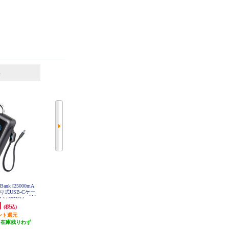
6
7
位
位
位
r Bank [25000mA
CIO SMARTCOBY TRIO 67W2C1A
Anker モバイルバッテリー Anker P
き取り式USB-Cケー
20000mAh ホワイト CIO-MB67W2
ower Bank【20000ｍAh/2ポート/デ
C1A-20000-
A1695N11
ィスプレイ表記/ブラック】 A1367
円
6,707円
4,990円
(税込)
(税込)
(税込)
N11
ント還元
67円分ポイント還元
49円分ポイント還元
（在庫残りわず
発送目安:
即納（在庫残りわず
1,500円クーポン