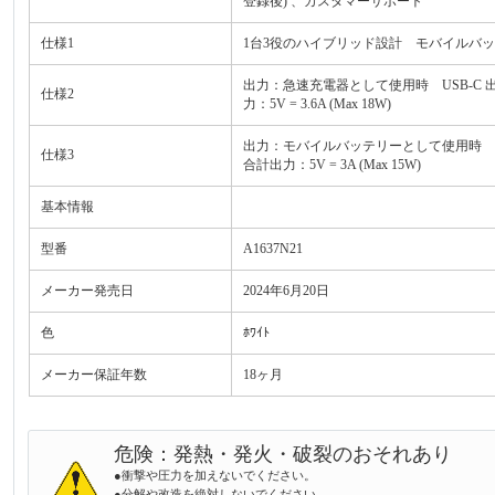
登録後) 、カスタマーサポート
仕様1
1台3役のハイブリッド設計 モバイルバッテ
出力：急速充電器として使用時 USB-C 出力 / USB-
仕様2
力：5V = 3.6A (Max 18W)
出力：モバイルバッテリーとして使用時 USB-C 出力 /
仕様3
合計出力：5V = 3A (Max 15W)
基本情報
型番
A1637N21
メーカー発売日
2024年6月20日
色
ﾎﾜｲﾄ
メーカー保証年数
18ヶ月
危険：発熱・発火・破裂のおそれあり
●衝撃や圧力を加えないでください。
●分解や改造を絶対しないでください。