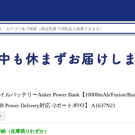
イルバッテリーAnker Power Bank【10000mAh/Fusion/Buil
 Power Delivery対応 /2ポート/ﾎﾜｲﾄ】 A1637N21
即納（在庫残りわずか）