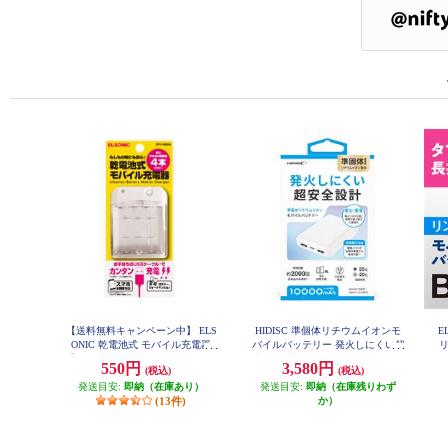
【送料無料キャンペーン中】 ELS
HIDISC 準個体リチウムイオンモ
E
ONIC 乾電池式 モバイル充電器
バイルバッテリー 発火しにくい超
リ
【乾電池式モバイルバッテリー/モ
安全設計 10000ｍAh [ホワイト] H
0
550円
3,580円
(税込)
(税込)
D4-SSMBTC10WH
バイルバッテリー/乾電池式/単3電
池/スマホ充電/携帯充電/災害/防災
発送目安:
即納（在庫あり）
発送目安:
即納（在庫残りわず
グッズ/停電対策】 EFH-MBAA
(13件)
か）