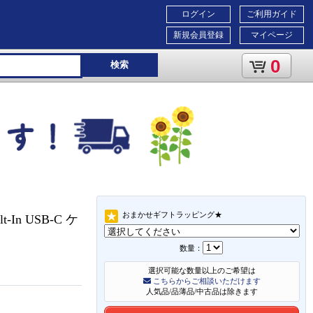
ログイン
ご利用ガイド
新規会員登録
マイページ
0
検索
おまかせギフトラッピング★
t-In USB-C ケ
数量：
選択可能な数量以上のご希望は
こちらからご相談いただけます
人気品/品薄品/中古品は除きます