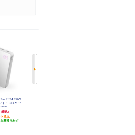
Pro SLIM 35W2
Anker モバイルバッテリー Anker P
Anker モバイルバッテリーAnker Po
ホワイト CIO-MB3
ower Bank【20000ｍAh/2ポート/デ
wer Bank【10000mAh/22.5W/2 Port
10000-
ィスプレイ表記/ブラック】 A1367
s/ USB Power Delivery対応 /ﾎﾜｲﾄ】
円
4,990円
2,860円
(税込)
(税込)
(税込)
N11
A1388N21
ント還元
49円分ポイント還元
28円分ポイント還元
（在庫残りわず
発送目安:
即納（在庫残りわず
1,500円クーポン
）
か）
発送目安:
即納（在庫あり）
(1件)