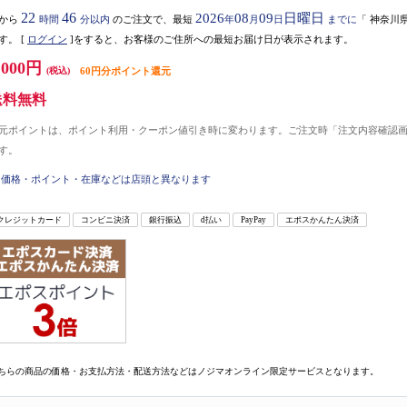
22
46
2026
08
09
日曜日
から
時間
分以内
のご注文で、最短
年
月
日
までに
「
神奈川
す。
[
ログイン
]をすると、お客様のご住所への最短お届け日が表示されます。
,000円
(税込)
60円分ポイント還元
送料無料
元ポイントは、ポイント利用・クーポン値引き時に変わります。ご注文時「注文内容確認
す。
価格・ポイント・在庫などは店頭と異なります
クレジットカード
コンビニ決済
銀行振込
d払い
PayPay
エポスかんたん決済
ちらの商品の価格・お支払方法・配送方法などはノジマオンライン限定サービスとなります。