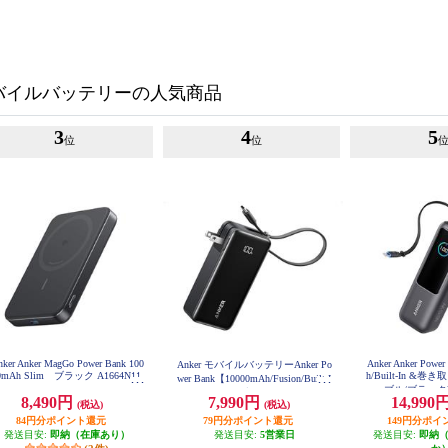
バイルバッテリーの人気商品
3
4
5
位
位
nker Anker MagGo Power Bank 100
Anker Anker Powe
Anker モバイルバッテリーAnker Po
0mAh Slim ブラック A1664N11
h/Built-In &巻
wer Bank【10000mAh/Fusion/Built-I
ブル/ブラック] 
n USB-C ケーブル/ USB Power Deli
8,490円
7,990円
14,990
(税込)
(税込)
very対応 /2ポート/ﾌﾞﾗｯｸ】 A1637N
11
84円分ポイント還元
79円分ポイント還元
149円分ポイ
発送目安:
即納（在庫あり）
発送目安:
5営業日
発送目安:
即納