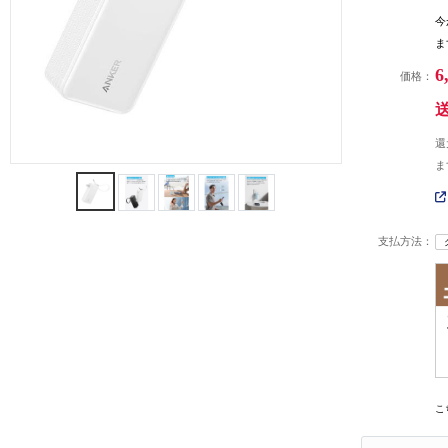
今
ま
6
価格：
還
ま
支払方法：
こ