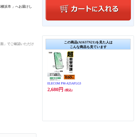
県横浜市
」
へお届けし
この商品(A1637N21)を見た人は
画面」でご確認いただけ
こんな商品も見ています
ELECOM PM-A25AFLG3
2,680円
(税込)