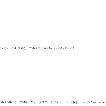
B-C入力 / USB-C 内蔵ケーブル入力：5V=3A / 9V=3A / 15V=2A
ion、Built-In USB-C ケーブル) 、クイックスタートガイド、18ヶ月保証 + 6ヶ月 (Anker Ja