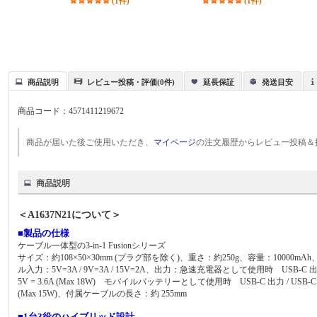
(1件)
(1件)
商品説明
レビュー投稿・評価(0件)
延長保証
発送目安
商品コード：
4571411219672
商品が届いた後ご使用いただき、
マイページ
の注文履歴からレビュー投稿＆
商品説明
＜A1637N21について＞
■製品の仕様
ケーブル一体型の3-in-1 Fusionシリーズ
サイズ：約108×50×30mm (プラグ部を除く)、重さ：約250g、容量：10000mAh、ポート
ル入力：5V=3A / 9V=3A / 15V=2A、出力：急速充電器として使用時 USB-C 出力 / USB
5V = 3.6A (Max 18W) モバイルバッテリーとして使用時 USB-C 出力 / USB-C 内蔵ケー
(Max 15W)、付属ケーブルの長さ：約 255mm
■1台3役のハイブリッド設計