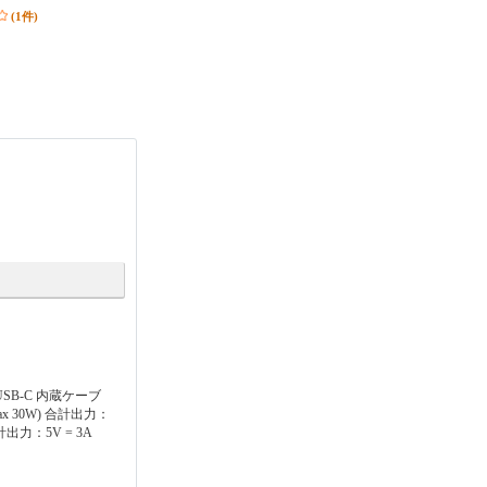
）
か）
発送目安:
即納（在庫あり）
(1件)
(1件)
 USB-C 内蔵ケーブ
Max 30W) 合計出力：
合計出力：5V = 3A