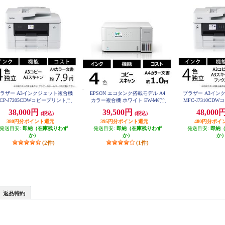
ラザー A3インクジェット複合機
EPSON エコタンク搭載モデル A4
ブラザー A3イン
CP-J7205CDWコピープリントス
カラー複合機 ホワイト EW-M638
MFC-J7310C
T
ャン自動両面印刷Wi-Fiビジネス
キャンFAX自動両面
38,000円
39,500円
48,000
(税込)
(税込)
DCP-J7205CDW
ネス MFC-J
380円分ポイント還元
395円分ポイント還元
480円分ポイ
発送目安:
即納（在庫残りわず
発送目安:
即納（在庫残りわず
発送目安:
即納
か）
か）
か
(2件)
(1件)
返品特約