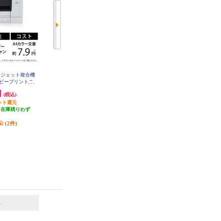
クジェット複合機
EPSON メンテナンスボックス EP
EPSON A4対応 カラーインクジェ
MB1
DWコピープリントス
ットプリンター Colorio(カラリオ)
Wi-Fiビジネス
【プリンター/無線LAN/有線LAN/6
円
1,016円
17,240円
(税込)
(税込)
(税込)
05CDW
色インク/ホワイト】 EP-315
ント還元
50円分ポイント還元
862円分ポイント還元
（在庫残りわず
発送目安:
即納（在庫残りわず
発送目安:
即納（在庫残りわず
）
か）
か）
(2件)
(24件)
(4件)
6
7
位
位
位