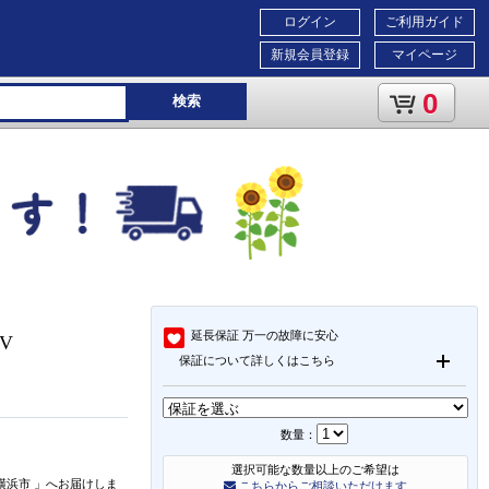
ログイン
ご利用ガイド
新規会員登録
マイページ
0
検索
延長保証
万一の故障に安心
0V
保証について詳しくはこちら
数量：
選択可能な数量以上のご希望は
横浜市
」
へお届けしま
こちらからご相談いただけます