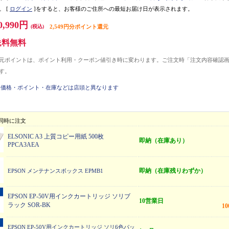
。
[
ログイン
]をすると、お客様のご住所への最短お届け日が表示されます。
0,990円
(税込)
2,549円分ポイント還元
送料無料
元ポイントは、ポイント利用・クーポン値引き時に変わります。ご注文時「注文内容確認
す。
価格・ポイント・在庫などは店頭と異なります
同時に注文
ELSONIC A3 上質コピー用紙 500枚
即納（在庫あり）
PPCA3AEA
即納（在庫残りわずか）
EPSON メンテナンスボックス EPMB1
EPSON EP-50V用インクカートリッジ ソリブ
10営業日
ラック SOR-BK
1
EPSON EP-50V用インクカートリッジ ソリ6色パッ