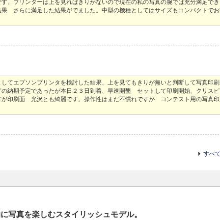
です。プリンターは上を見ればきりがないので現在の私の写真の腕では充分満足でき
結果 さらに満足した結果がでました。中型の機種としてはサイズもコンパクトでお
としてエプソンプリンタを検討した結果、上を見てもきりが無いと判断して写真印刷
どの納期予定であったが本日２３日到着、早速開墾 セットして印刷開始、クリスピ
方が印刷面 光沢とも綺麗です。操作性はまだ不慣れですが コンテスト用の写真印
すべ
的に写真を楽しむスタイリッシュモデル。