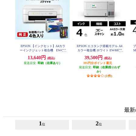
EPSON 【インクセット】A4カラ
EPSON エコタンク搭載モデル A4
ブ
ーインクジェット複合機 EW-056
カラー複合機 ホワイト EW-M638
M
A EW056A-INK-ESET
T
キ
13,640円
39,500円
(税込)
(税込)
発送目安:
即納（在庫あり）
395円分ポイント還元
発送目安:
即納（在庫残りわず
か）
(1件)
最新
1
2
位
位