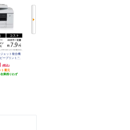
クジェット複合機
EPSON A4カラーインクジェット
CANON インクジェット複合機 PI
DWコピープリントス
複合機【プリンター/ホワイト/コ
XUS プリンター A4 6色インク Wi-
印刷Wi-Fiビジ
ピー/スキャン/4色インク】 EW-05
Fi 印刷 コピー スキャン PIXUSTS
円
8,987円
28,730円
(税込)
(税込)
(税込)
6A
8830BK
7310CDW
ント還元
449円分ポイント還元
1,436円分ポイント還元
（在庫残りわず
発送目安:
即納（在庫あり）
発送目安:
即納（在庫残りわず
）
(34件)
か）
(3件)