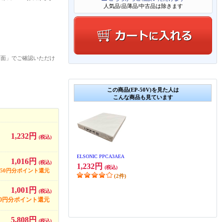
人気品/品薄品/中古品は除きます
画面」でご確認いただけ
この商品(EP-50V)を見た人は
こんな商品も見ています
1,232円
(税込)
ELSONIC PPCA3AEA
1,016円
(税込)
1,232円
(税込)
50円分ポイント還元
(2件)
1,001円
(税込)
00円分ポイント還元
5,808円
(税込)