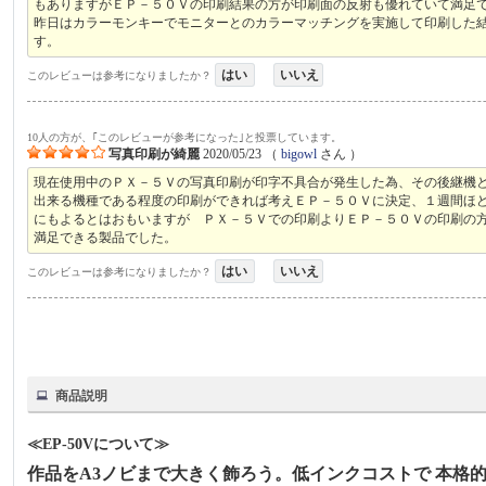
もありますがＥＰ－５０Ｖの印刷結果の方が印刷面の反射も優れていて満足
昨日はカラーモンキーでモニターとのカラーマッチングを実施して印刷した
す。
はい
いいえ
このレビューは参考になりましたか？
10人の方が、｢このレビューが参考になった｣と投票しています。
写真印刷が綺麗
2020/05/23
（
bigowl
さん ）
現在使用中のＰＸ－５Ｖの写真印刷が印字不具合が発生した為、その後継機
出来る機種である程度の印刷ができれば考えＥＰ－５０Ｖに決定、１週間ほ
にもよるとはおもいますが ＰＸ－５Ｖでの印刷よりＥＰ－５０Ｖの印刷の
満足できる製品でした。
はい
いいえ
このレビューは参考になりましたか？
商品説明
≪EP-50Vについて≫
作品をA3ノビまで大きく飾ろう。低インクコストで 本格