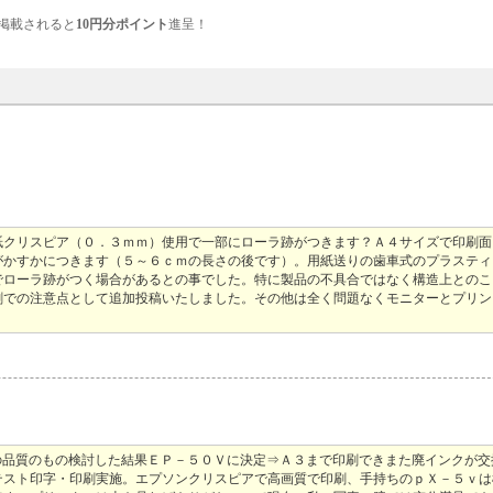
掲載されると
10円分ポイント
進呈！
紙クリスピア（０．３ｍｍ）使用で一部にローラ跡がつきます？Ａ４サイズで印刷面
がかすかにつきます（５～６ｃｍの長さの後です）。用紙送りの歯車式のプラスティ
でローラ跡がつく場合があるとの事でした。特に製品の不具合ではなく構造上とのこ
刷での注意点として追加投稿いたしました。その他は全く問題なくモニターとプリン
度の品質のもの検討した結果ＥＰ－５０Ｖに決定⇒Ａ３まで印刷できまた廃インクが
テスト印字・印刷実施。エプソンクリスピアで高画質で印刷、手持ちのｐＸ－５ｖは