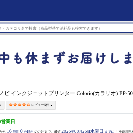
A3ノビ インクジェットプリンター Colorio(カラリオ) EP-5
レビュー5件
0営業日
16
0
2026
08
26
水曜日
から
時間
分以内
のご注文で、最短
年
月
日
までに
「
神奈川県