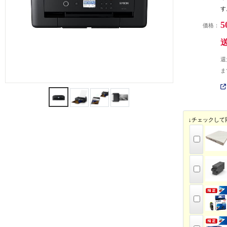
す
5
価格：
還
ま
↓チェックして