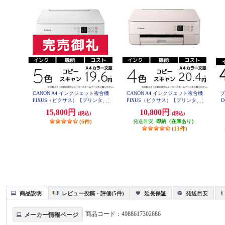
CANON A4 インクジェット複合機
CANON A4 インクジェット複合機
ブ
PIXUS（ピクサス）【プリンター/
PIXUS（ピクサス）【プリンター/
D
ホワイト/コピー/スキャン/5色イン
ピンク/コピー/スキャン/4色イン
キ
15,800円
10,800円
(税込)
(税込)
ク】 PIXUSTS7530WH
ク】 PIXUSTS5430PK
(6件)
発送目安:
即納（在庫あり）
(13件)
商品説明
レビュー投稿・評価(5件)
延長保証
発送目安
商品コード：
4988617302686
メーカー情報ページ