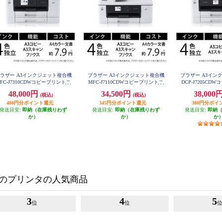
ラザー A3インクジェット複合機
ブラザー A3インクジェット複合機
ブラザー A3イン
FC-J7310CDWコピープリントス
MFC-J7110CDWコピープリントス
DCP-J7205C
ャンFAX自動両面印刷Wi-Fiビジ
キャンFAX自動両面印刷Wi-Fiビジ
キャン自動両面印刷
48,000円
34,500円
38,000
(税込)
(税込)
DCP-J72
ネス MFC-J7310CDW
ネス MFC-J7110CDW
480円分ポイント還元
345円分ポイント還元
380円分ポイ
発送目安:
即納（在庫残りわず
発送目安:
即納（在庫残りわず
発送目安:
即納
か）
か）
か
のプリンタの人気商品
3
4
5
位
位