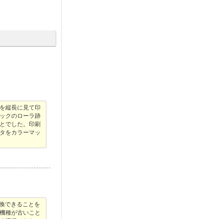
を縦長に見て印
ックのローラ跡
とでした。印刷
タをカラーマッ
交換できることを
機種が古いこと