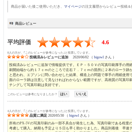
商品が届いた後ご使用いただき、
マイページ
の注文履歴からレビュー投稿＆
商品レビュー
平均評価
4.6
8人の方が、｢このレビューが参考になった｣と投票しています。
投稿済みレビューに追加
2020/06/02
（
bigowl
さん ）
投稿済みレビューに追加で情報提供です。ＥＰ－５０Ｖの写真印刷厚手の用
刷開始端から約１７ｃｍのところで左右７．７ｃｍの箇所に２本のローラ跡
と思われ、エプソンに問い合わせした結果、構造上の問題で厚手の用紙使用
面のローラ跡は注意して見なければわからない範囲ですが、高画質の写真印
チングして写真印刷は良好です。
はい
いいえ
このレビューは参考になりましたか？
4人の方が、｢このレビューが参考になった｣と投票しています。
品質に満足
2020/05/30
（
bigowl
さん ）
所有のPX-5Vの写真印刷のみ一部不具合が発生した為、写真印刷である程
考慮して購入。納期も予定より５日も早く助かりました。商品到着後 早速