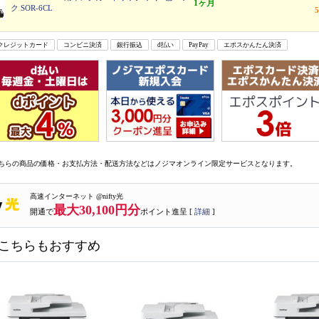
1ヶ月
ク SOR-6CL
クレジットカード
コンビニ決済
銀行振込
d払い
PayPay
エポスかんたん決済
ちらの商品の価格・お支払方法・配送方法などはノジマオンライン限定サービスとなります。
高速インターネット @nifty光
最大30,100円分
開通で
ポイント進呈 [
詳細
]
こちらもおすすめ