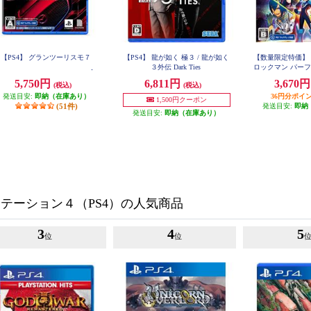
【PS4】 グランツーリスモ７
【PS4】 龍が如く 極３ / 龍が如く
【数量限定特価】 
３外伝 Dark Ties
ロックマン パー
ョ
5,750円
6,811円
3,670
(税込)
(税込)
発送目安:
即納（在庫あり）
36円分ポイ
1,500円クーポン
(51件)
発送目安:
即納
発送目安:
即納（在庫あり）
テーション４（PS4）の人気商品
3
4
5
位
位