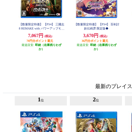
【数量限定特価】 【PS4】 三國志
【数量限定特価】 【PS4】 百剣討
8 REMAKE with パワーアップキッ
妖伝綺譚 限定版◆
ト 通常版
7,067円
3,670円
(税込)
(税込)
70円分ポイント還元
36円分ポイント還元
発送目安:
即納（在庫残りわず
発送目安:
即納（在庫残りわず
か）
か）
最新のプレイス
1
2
位
位