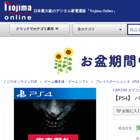
日本最大級のデジタル家電通販「Nojima Online」
クリックでカテゴリ表示
全カテゴリ
ノジマオンラインTOP
ゲーム機本体・ゲームソフト
プレイステーション４（PS4
CAPCOM カプコ
【PS4】 バ
発送目安：
参