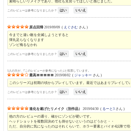
素晴らしいリメイクであり、他社も見習ってほしいと感じました。
はい
いいえ
このレビューは参考になりましたか？
原点回帰
2019/09/09
(
えぐさむ
さん )
今までと違い敵を全滅しようとすると
弾丸足らなくなります
ゾンビ侮るなかれ
はい
いいえ
このレビューは参考になりましたか？
5人の方が、｢このレビューが参考になった｣と投票しています。
最高〓〓〓〓〓
2019/08/02
(
ジャッキー
さん )
このシリーズは初期の頃からプレイしています。最近ではあまりプレイして
はい
いいえ
このレビューは参考になりましたか？
進化を遂げたリメイク（別作品）
2019/04/30
(
るーと3
さん )
他の方のレビューの通り、確かにゾンビが硬いです。
ヘッドショットを複数回決めても倒せないというのはどうかと・・
ただ、自分的に気になったのはそれくらいで、ホラー要素とバイオ4以降で培