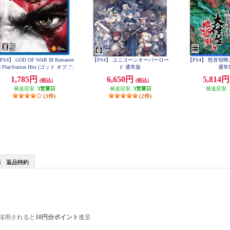
PS4】 GOD OF WAR III Remaster
【PS4】 ユニコーンオーバーロー
【PS4】 怒首領
d PlayStation Hits (ゴッド オブ ウ
ド 通常版
通常
ォー)
1,785円
6,650円
5,814
(税込)
(税込)
発送目安:
3営業日
発送目安:
3営業日
発送目安:
(3件)
(2件)
返品特約
採用されると
10円分ポイント
進呈