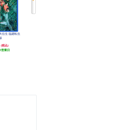
蜂大往生 臨廻転生
【PS4】 カプコン ファイティング
【PS4】 NieR:Automata Game of the
版
コレクション2
YoRHa Edition（ニーア オートマタ
ゲーム オブ ザ ヨルハ エディショ
円
4,159円
4,000円
(税込)
(税込)
(税込)
ン）
3営業日
発送目安:
5営業日
発送目安:
3営業日
(1件)
(31件)