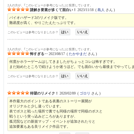
2人の方が、｢このレビューが参考になった｣と投票しています。
謎解き要素が多くて面白い！
2023/11/18
(
島人
さん )
バイオハザード2のリメイク版です。
難易度が高く、やりごたえたっぷりです。
はい
いいえ
このレビューは参考になりましたか？
2人の方が、｢このレビューが参考になった｣と投票しています。
怖すぎる‥
2023/08/17
(
たかやまだ
さん )
何度かホラーゲームはしてきましたがちょっとコレは怖すぎです。
まだ始めたところで続けようか迷うほど。でも面白いから最後までやってし
はい
いいえ
このレビューは参考になりましたか？
待望のリメイク！
2020/02/09
(
ゴロリ
さん )
本作最大のポイントである表裏のストーリー展開が
オリジナルと少し違っています。
表でボスと戦った場所で裏でも同様の場所で同様のボスと
戦うという突っ込みどころがありますが、
孤児院などの新規マップ・イベントが追加されたりと
追加要素もある良リメイク作品です。