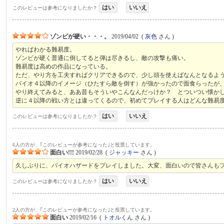
はい
いいえ
このレビューは参考になりましたか？
ゾンビが硬い・・・。
2019/04/02
(
灰色
さん )
やればわかる難易度。
ゾンビが硬く普通に倒してると弾は尽きるし、敵の攻撃も痛い。
難易度は高めの作品になっている。
ただ、やり方を工夫すればクリアできるので、少し頭を使えばなんとなるよ
バイオ４以降のイメージ（ひたすら敵を倒す）が強かったので面食らったが
やり終えてみると、ああ昔もそういやこんなんだっけか？ とついつい懐か
逆に４以降の戦い方とは違ってくるので、初めてプレイする人はどんな難易
はい
いいえ
このレビューは参考になりましたか？
6人の方が、｢このレビューが参考になった｣と投票しています。
面白い!!!
2019/02/28
(
ジャッキー
さん )
久しぶりに、バイオハザードをプレイしました。大変、面白いので皆さんも
はい
いいえ
このレビューは参考になりましたか？
2人の方が、｢このレビューが参考になった｣と投票しています。
面白い
2019/02/16
(
トオルくん
さん )