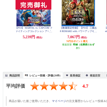
【PS4】 MARVEL vs. CAPCOM フ
【数量限定特価】 【PS4】 三國志
【
ァイティングコレクション アーケ
8 REMAKE with パワーアップキッ
e
ードクラシックス
ト 通常版
5,239円
7,067円
(税込)
(税込)
70円分ポイント還元
発送目安:
即納（在庫残りわず
か）
商品説明
レビュー投稿・評価(20件)
延長保証
発送目安
平均評価
4.7
商品が届いた後ご使用いただき、
マイページ
の注文履歴からレビュー投稿＆