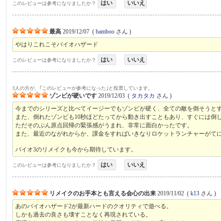
はい
いいえ
このレビューは参考になりましたか？
最高
2019/12/07
(
bamboo
さん )
やはりこれこそバイオハザード
はい
いいえ
このレビューは参考になりましたか？
3人の方が、｢このレビューが参考になった｣と投票しています。
ゾンビが硬いです
2019/12/03
(
タカタカ
さん )
今までのシリーズと比べてイージーでもゾンビが硬く、全ての敵を倒そうと
また、倒れたゾンビも10秒ほどたってから動き出すこともあり、すぐには倒
ただそのぶん原点回帰の緊張感がうまれ、非常に面白かったです。
また、最近のながれからか、課金をすればいきなりロケットランチャーがて
バイオ3のリメイクも今から期待しています。
はい
いいえ
このレビューは参考になりましたか？
リメイクのお手本とも言える会心の出来
2019/11/02
(
k13
さん )
あのバイオハザード2が最新ハードのクオリティで遊べる。
しかも過去の良さも壊すことなく再現されている。