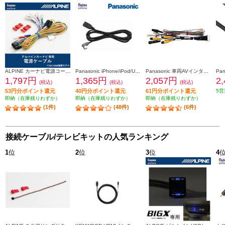
ALPINE カーナビ電源コード 2012年以降のモデルに対応 KCE-GPH16
Panasonic iPhone/iPod/USB接続用中継ケーブル CA-LUB200D
Panasonic 車両AVインターフェースコード CA-LAV200D
1,797円
1,365円
2,057円
2
(税込)
(税込)
(税込)
53円分ポイント還元
40円分ポイント還元
61円分ポイント還元
5営
即納（在庫残りわずか）
即納（在庫残りわずか）
即納（在庫残りわずか）
(1件)
(48件)
(6件)
接続ケーブル/テレビキットの人気ランキング
1
位
2
位
3
位
4