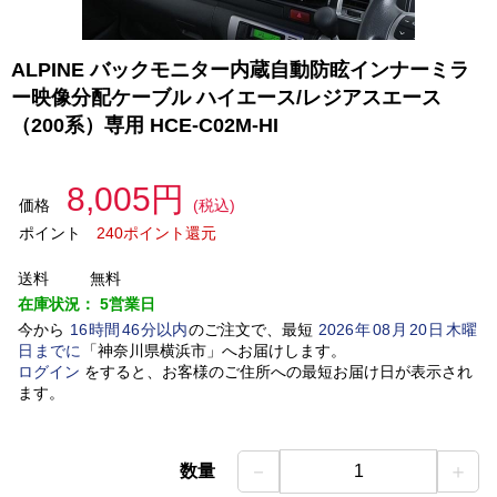
ALPINE バックモニター内蔵自動防眩インナーミラ
ー映像分配ケーブル ハイエース/レジアスエース
（200系）専用 HCE-C02M-HI
8,005円
価格
(税込)
ポイント
240ポイント還元
送料
無料
在庫状況：
5営業日
今から
16
時間
46
分以内
のご注文で、最短
2026
年
08
月
20
日
木曜
日
までに
「
神奈川県横浜市
」
へお届けします。
ログイン
をすると、お客様のご住所への最短お届け日が表示され
ます。
－
＋
数量
1