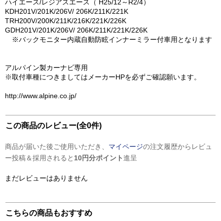
ハイエース/レジアスエース（ H25/12～R2/4）
KDH201V/201K/206V/ 206K/211K/221K
TRH200V/200K/211K/216K/221K/226K
GDH201V/201K/206V/ 206K/211K/221K/226K
※バックモニター内蔵自動防眩インナーミラー付車用となります
アルパイン製カーナビ専用
※取付車種につきましてはメーカーHPを必ずご確認願います。
http://www.alpine.co.jp/
この商品のレビュー(全0件)
商品が届いた後ご使用いただき、
マイページ
の注文履歴からレビュ
ー投稿＆採用されると
10円分ポイント
進呈
まだレビューはありません
こちらの商品もおすすめ