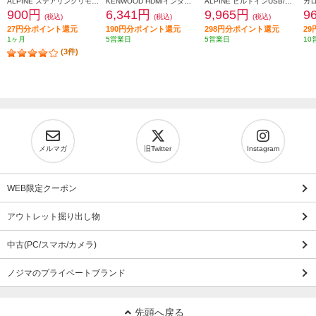
ALPINE ステアリングリモコン接続コード アルパイン製カーナビ/ディスプレイオーディオZシリーズ対応 KTX-G501R
KENWOOD HDMIインターフェースケーブル KNA-22HC
ALPINE ビルトインUSB/HDMI接続ユニットブルーLEDライティング搭載【アルパインカーナビ専用/小型汎用】 KCU-Y630HU-LED
900円
6,341円
9,965円
9
(税込)
(税込)
(税込)
27円分ポイント還元
190円分ポイント還元
298円分ポイント還元
2
1ヶ月
5営業日
5営業日
10
(3件)
メルマガ
旧Twitter
Instagram
WEB限定クーポン
アウトレット掘り出し物
中古(PC/スマホ/カメラ)
ノジマのプライベートブランド
先頭へ戻る