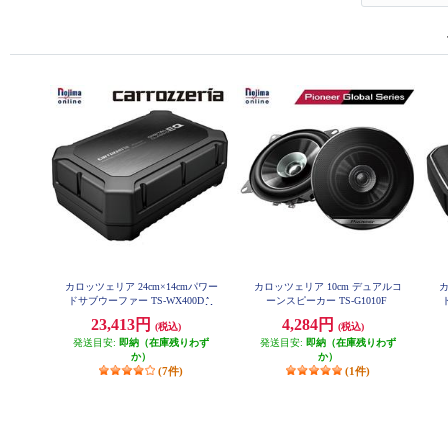
カロッツェリア 24cm×14cmパワー
カロッツェリア 10cm デュアルコ
カ
ドサブウーファー TS-WX400DA
ーンスピーカー TS-G1010F
23,413円
4,284円
(税込)
(税込)
発送目安:
即納（在庫残りわず
発送目安:
即納（在庫残りわず
か）
か）
(7件)
(1件)