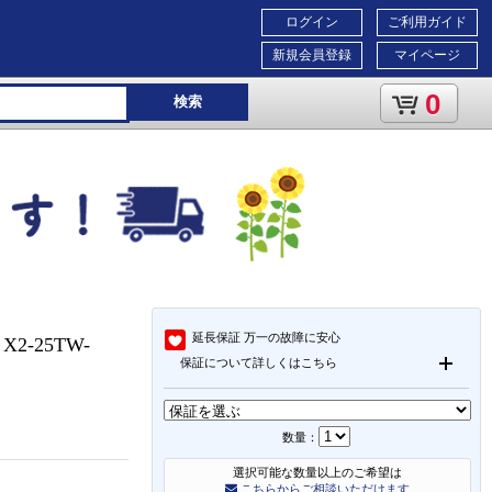
ログイン
ご利用ガイド
新規会員登録
マイページ
0
検索
延長保証
万一の故障に安心
-25TW-
保証について詳しくはこちら
数量：
選択可能な数量以上のご希望は
こちらからご相談いただけます