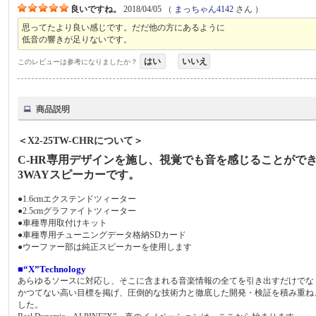
良いですね。
2018/04/05
（
まっちゃん4142
さん ）
思ってたより良い感じです。だだ他の方にあるように
低音の響きが足りないです。
はい
いいえ
このレビューは参考になりましたか？
商品説明
＜X2-25TW-CHRについて＞
C-HR専用デザインを施し、視覚でも音を感じることができ
3WAYスピーカーです。
●1.6cmエクステンドツィーター
●2.5cmグラファイトツィーター
●車種専用取付けキット
●車種専用チューニングデータ格納SDカード
●ウーファー部は純正スピーカーを使用します
■“X”Technology
あらゆるソースに対応し、そこに含まれる音楽情報の全てを引き出すだけでな
かつてない高い目標を掲げ、圧倒的な技術力と徹底した開発・検証を積み重ね、
した。