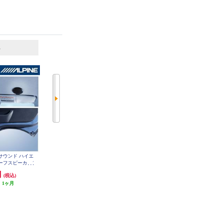
6
7
位
位
位
オサウンド ハイエ
ALPINE メティオサウンド トライ
ALPINE 17cmコアキシャル2ウェイ
ルーフスピーカー/
トン専用 ルーフスピーカー ドア
スピーカー X-171C
65-HI-200
ウーハー MS-165-TT-LC2-BK
円
53,147円
20,321円
(税込)
(税込)
(税込)
:
1ヶ月
発送目安:
1ヶ月
発送目安:
5営業日