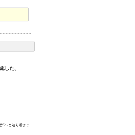
を施した、
。
音”へと辿り着きま