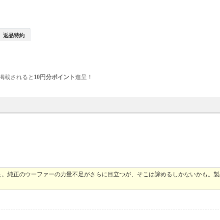
返品特約
掲載されると
10円分ポイント
進呈！
た。純正のウーファーの力量不足がさらに目立つが、そこは諦めるしかないかも。製