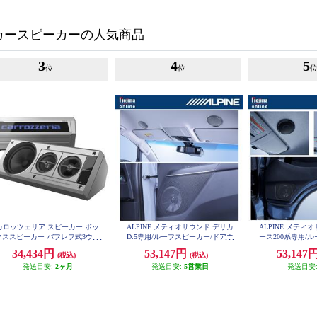
カースピーカーの人気商品
3
4
5
位
位
カロッツェリア スピーカー ボッ
ALPINE メティオサウンド デリカ
ALPINE メティ
クススピーカー バフレフ式3ウェ
D:5専用/ルーフスピーカー/ドアウ
ース200系専用/
イ レトロ 光るロゴ ヤングタイマ
ーハー MS-165-D5-1
ドアウーハー MS-1
34,434円
53,147円
53,147
(税込)
(税込)
ー TS-X40
発送目安:
2ヶ月
発送目安:
5営業日
発送目安