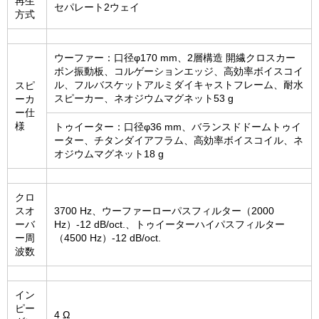
再生
セパレート2ウェイ
方式
ウーファー：口径φ170 mm、2層構造 開繊クロスカー
ボン振動板、コルゲーションエッジ、高効率ボイスコイ
ル、フルバスケットアルミダイキャストフレーム、耐水
スピ
スピーカー、ネオジウムマグネット53 g
ーカ
ー仕
様
トゥイーター：口径φ36 mm、バランスドドームトゥイ
ーター、チタンダイアフラム、高効率ボイスコイル、ネ
オジウムマグネット18 g
クロ
スオ
3700 Hz、ウーファーローパスフィルター（2000
ーバ
Hz）-12 dB/oct.、トゥイーターハイパスフィルター
ー周
（4500 Hz）-12 dB/oct.
波数
イン
ピー
4 Ω