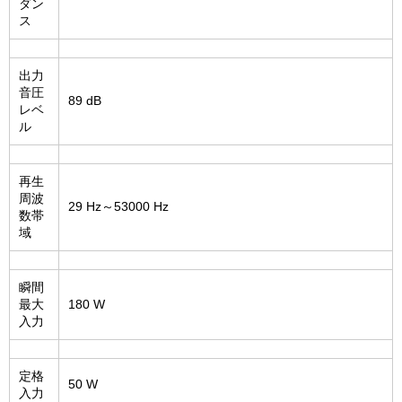
ダン
ス
出力
音圧
89 dB
レベ
ル
再生
周波
29 Hz～53000 Hz
数帯
域
瞬間
最大
180 W
入力
定格
50 W
入力