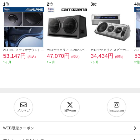
1
位
2
位
3
位
4
ALPINE メティオサウンド ハイエース専用 ルーフスピーカー ドアウーハー 天井色ブラック向け MS-165-HI-200-BK
カロッツェリア 30cm×2パワードサブウーファー TS-WX1220AH
カロッツェリア スピーカー ボックススピーカー バフレフ式3ウェイ レトロ 光るロゴ ヤングタイマー TS-X40
53,147円
47,070円
34,434円
5
(税込)
(税込)
(税込)
1ヶ月
1ヶ月
2ヶ月
5営
メルマガ
旧Twitter
Instagram
WEB限定クーポン