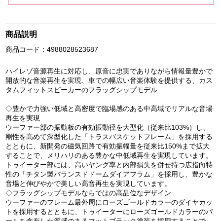
商品説明
商品コード：4988028523687
ハイレゾ音源再生に対応し、原音に忠実でありながら情報量豊かで
開放的な音楽再生を実現、車での幅広い音楽体験を提供する、カス
タムフィットスピーカーのフラッグシップモデル
◇豊かで力強い低域と高密度で臨場感のある中高域でリアルな音場
再生を実現
ウーファー部の振動板の有効振動径を大型化（従来比103%）し、
剛性を高めて深型化した「トラスバスケットフレーム」を採用する
とともに、新開発の磁気回路で有効振幅量を従来比150%まで拡大
することで、メリハリのある豊かな中低域再生を実現しています。
トゥイーター部には、高いヤング率と内部損失を併せ持つ広指向特
性の「チタン製バランスドドームダイアフラム」を採用し、豊かな
音場と伸びやかで美しい高音再生を実現しています。
◇フラッグシップモデルならではの高品位なデザイン
ウーファーのフレーム最外周にローズゴールドカラーのダイヤカッ
トを採用するとともに、トゥイーターにローズゴールドカラーのパ