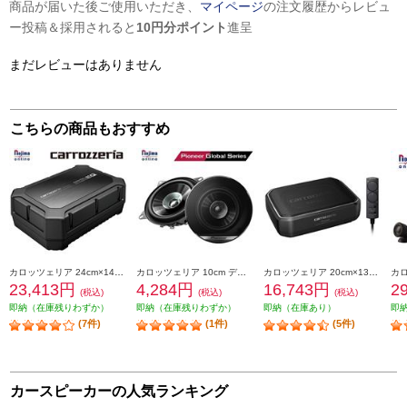
商品が届いた後ご使用いただき、
マイページ
の注文履歴からレビュ
ー投稿＆採用されると
10円分ポイント
進呈
まだレビューはありません
こちらの商品もおすすめ
カロッツェリア 24cm×14cmパワードサブウーファー TS-WX400DA
カロッツェリア 10cm デュアルコーンスピーカー TS-G1010F
カロッツェリア 20cm×13cmパワードサブウーファー TS-WX140DA
23,413円
4,284円
16,743円
2
(税込)
(税込)
(税込)
即納（在庫残りわずか）
即納（在庫残りわずか）
即納（在庫あり）
即
(7件)
(1件)
(5件)
カースピーカーの人気ランキング