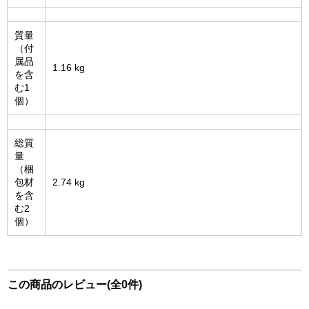
質量
（付
属品
1.16 kg
を含
む1
個）
総質
量
（梱
包材
2.74 kg
を含
む2
個）
この商品のレビュー(全0件)