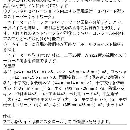
ールを含有した質感のあるマットブラック塗装を採用することで、
高品位なデザインに仕上げています。
◇チャンネルセパレーションを向上する専用設計「セパレート型ク
ロスオーバーネットワーク」
トゥイーターとウーファーのネットワーク回路を分離することで、
干渉ノイズを排除し、透明感と質感のある高音質再生を実現しま
す。それぞれのネットワークを小型化しており、コンソール内やド
アの中などへの取付けが可能です。
◇トゥイーターに音場の微調整が可能な「ボールジョイント機構」
を採用
トゥイーターを取り付けた後に、上下25度、左右22度の範囲でスピ
ーカーの向きを調整できます。
付属品
ネジ（Φ4 mm×18 mm）×8、ネジ（Φ5 mm×18 mm）×8、ワッシャ
ー（Φ12 mm×φ5.5 mm）×8、両面接着テープ（厚み違い2種類）×
各2、十字穴付き低頭ネジ（Φ4 mm×14 mm）×2、十字穴付き低頭
ネジ（Φ3 mm×7 mm）×2、ネジ（Φ3 mm×25 mm）×8、防振パッ
キン、取付金具×2、コの字金具×2、分配用コード×2、平型端子
（大）×2、平型端子用スリーブ（大）×2、平型端子（小）×2、平型
端子用スリーブ（小）×2、ネジ（M5 mm×25 mm）×2、ナット×2
仕様：
スマホ版サイトは横にスクロールしてご確認いただけます。