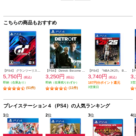
こちらの商品もおすすめ
【PS4】 グランツーリスモ７
【PS4】 Detroit: Become Human（デトロイト: ビカムヒューマン） Value Selection
【PS4】『NBA 2K25』 BEST PRICE
5,750円
3,250円
3,740円
3
(税込)
(税込)
(税込)
即納（在庫あり）
即納（在庫残りわずか）
187円分ポイント還元
3営
3営業日
(51件)
(11件)
プレイステーション４（PS4）の人気ランキング
1
位
2
位
3
位
4