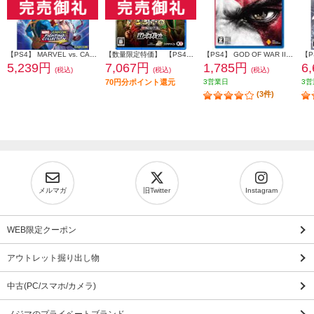
【PS4】 MARVEL vs. CAPCOM ファイティングコレクション アーケードクラシックス
【数量限定特価】 【PS4】 三國志8 REMAKE with パワーアップキット 通常版
【PS4】 GOD OF WAR III Remastered PlayStation Hits (ゴッド オブ ウォー)
5,239円
7,067円
1,785円
6
(税込)
(税込)
(税込)
70円分ポイント還元
3営業日
3営
(3件)
メルマガ
旧Twitter
Instagram
WEB限定クーポン
アウトレット掘り出し物
中古(PC/スマホ/カメラ)