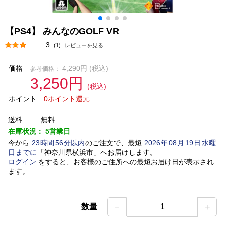
【PS4】 みんなのGOLF VR
3
(1)
レビューを見る
価格
4,290円
(税込)
参考価格：
3,250円
(税込)
ポイント
0ポイント還元
送料
無料
在庫状況：
5営業日
今から
23
時間
56
分以内
のご注文で、最短
2026
年
08
月
19
日
水曜
日
までに
「
神奈川県横浜市
」
へお届けします。
ログイン
をすると、お客様のご住所への最短お届け日が表示され
ます。
－
＋
数量
1