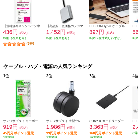
【送料無料キャンペーン中】 ELSONIC 電話線 モジュラーケーブル 1m EFP-RJ1101
【高品質・低価格のノジマブランド】 ELSONIC USB C ⇒ VGA・HDMI 変換アダプター EP-MAHV10
ELECOM TypeCケーブル (USB-C to C) 0.5m 充電 データ転送用 PD 60W 3A USB2.0 RoHS指令準拠 ブラック U2C-CC05NBK2
436円
1,452円
897円
5
(税込)
(税込)
(税込)
即納（在庫あり）
即納（在庫あり）
即納（在庫残りわずか）
即
(3件)
ケーブル・ハブ・電源の人気ランキング
1
位
2
位
3
位
4
サンワサプライ キーボードカバー FATFMV325
サンワサプライ 大型ウレタンチェアキャスター（5個入り） SNC-CAST3
SONY ICカードリーダー・ライター PaSoRi（パソリ）【非接触/確定申告/e-Tax/eLTAX/マイナンバーカード/交通系IC/Windows・masOS対応/2021年11月モデル】 RCS300P
919円
1,986円
3,363円
2
(税込)
(税込)
(税込)
45円分ポイント還元
99円分ポイント還元
168円分ポイント還元
3営
3営業日
3営業日
10営業日