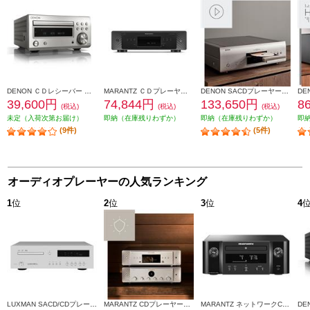
DENON ＣＤレシーバー プレミアムシルバー RCD-M41SP
MARANTZ ＣＤプレーヤー CD60-FB
DENON SACDプレーヤー【2チャンネル/DSD/ハイレゾデータディスク再生対応/プレミアムシルバー】 DCD-1700NE-SP
39,600円
74,844円
133,650円
8
(税込)
(税込)
(税込)
未定（入荷次第お届け）
即納（在庫残りわずか）
即納（在庫残りわずか）
即
(9件)
(5件)
オーディオプレーヤーの人気ランキング
1
位
2
位
3
位
4
LUXMAN SACD/CDプレーヤー【2チャンネルSACD、CD、MQA-CD対応/リモコン付】 D-07X
MARANTZ CDプレーヤー【シルバーゴールド】 CD60-FN
MARANTZ ネットワークCDレシーバー ブラック MCR612-FB