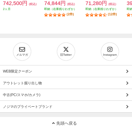
742,500円
74,844円
71,280円
3
(税込)
(税込)
(税込)
2ヶ月
即納（在庫残りわずか）
即納（在庫残りわずか）
即
(2件)
(12件)
メルマガ
旧Twitter
Instagram
WEB限定クーポン
アウトレット掘り出し物
中古(PC/スマホ/カメラ)
ノジマのプライベートブランド
先頭へ戻る