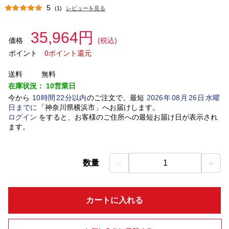
5
(1)
レビューを見る
35,964円
価格
(税込)
ポイント
0ポイント還元
送料
無料
在庫状況：
10営業日
今から
10
時間
22
分以内
のご注文で、最短
2026
年
08
月
26
日
水曜
日
までに
「
神奈川県横浜市
」
へお届けします。
ログイン
をすると、お客様のご住所への最短お届け日が表示され
ます。
－
＋
数量
1
カートに入れる