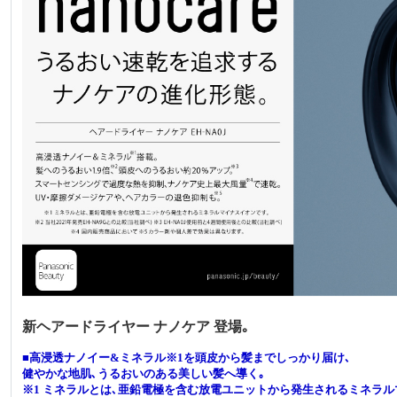
新ヘアードライヤー ナノケア 登場｡
■高浸透ナノイー&ミネラル※1を頭皮から髪までしっかり届け､
健やかな地肌､うるおいのある美しい髪へ導く｡
※1 ミネラルとは､亜鉛電極を含む放電ユニットから発生されるミネラル