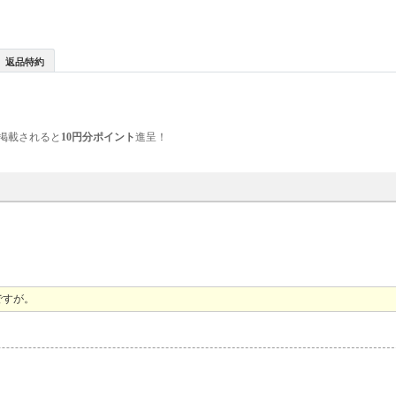
返品特約
掲載されると
10円分ポイント
進呈！
ですが。