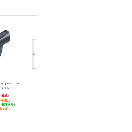
アードライヤー イオ
Panasonic ヘアードライヤー イオ
【クーポン対象外】 Panasonic ヘ
クグレー EH-N
ニティ 大風量 ホワイト EH-NE4K-
アードライヤーイオニティ モダン
-H
W
グレー EH-NE8N-H
円
3,410円
15,840円
(税込)
(税込)
(税込)
ント還元
170円分ポイント還元
発送目安:
即納（在庫残りわず
（在庫あり）
発送目安:
即納（在庫あり）
か）
(3件)
(9件)