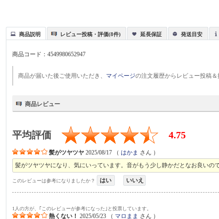
商品説明
レビュー投稿・評価(8件)
延長保証
発送目安
商品コード：
4549980652947
商品が届いた後ご使用いただき、
マイページ
の注文履歴からレビュー投稿＆
商品レビュー
平均評価
4.75
髪がツヤツヤ
2025/08/17
（
はかま
さん ）
髪がツヤツヤになり、気にいっています。音がもう少し静かだとなお良いの
はい
いいえ
このレビューは参考になりましたか？
1人の方が、｢このレビューが参考になった｣と投票しています。
熱くない！
2025/05/23
（
マロまま
さん ）