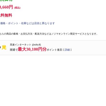
3,660円
(税込)
送料無料
価格・ポイント・在庫などは店頭と異なります
ちらの商品の価格・お支払方法・配送方法などはノジマオンライン限定サービスとなります。
高速インターネット @nifty光
最大30,100円分
開通で
ポイント進呈 [
詳細
]