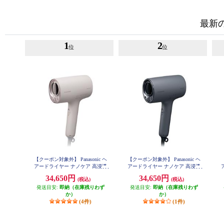
最新
1
2
位
位
【クーポン対象外】 Panasonic ヘ
【クーポン対象外】 Panasonic ヘ
アードライヤー ナノケア 高浸透
アードライヤー ナノケア 高浸透
ナノイー さくらピンク EH-NA0K-
ナノイー チャコールブラック EH-
ナ
34,650円
34,650円
(税込)
(税込)
P
NA0K-K
発送目安:
即納（在庫残りわず
発送目安:
即納（在庫残りわず
か）
か）
(4件)
(1件)