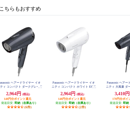
こちらもおすすめ
Panasonic ヘアードライヤー イオ
Panasonic ヘアードライヤー イオ
Panasonic ヘ
ティ コンパクト ダークグレー E
ニティ コンパクト ホワイト EH-N
ニティ 大風量 ダー
H-NE2K-H
E2K-W
E4K
2,964円
2,964円
3,410
(税込)
(税込)
148円分ポイント還元
148円分ポイント還元
170円分ポイ
発送目安:
即納（在庫あり）
発送目安:
即納（在庫あり）
発送目安:
即納
(6件)
(2件)