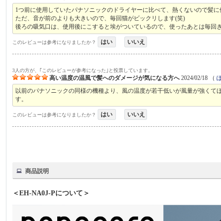
1つ前に使用していたパナソニックのドライヤーに比べて、熱くないので髪に
ただ、音が前のよりも大きいので、毎回猫がビックリします(笑)
後ろの吸気口は、使用後にこすると埃がついているので、使ったあとは毎回
はい
いいえ
このレビューは参考になりましたか？
3人の方が、｢このレビューが参考になった｣と投票しています。
高い温度の温風で髪へのダメージが気になる方へ
2024/02/18
（
以前のパナソニックの同様の機種より、風の温度が若干低いが風量が強くて
す。
はい
いいえ
このレビューは参考になりましたか？
商品説明
＜EH-NA0J-Pについて＞