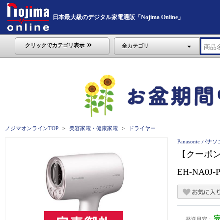
日本最大級のデジタル家電通販「Nojima Online」
クリックでカテゴリ表示
全カテゴリ
ノジマオンラインTOP
美容家電・健康家電
ドライヤー
Panasonic パナ
【クーポン
EH-NA0J-
発送目安：