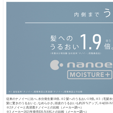
従来のナノイーに比べ､水分発生量18倍､※2 髪へのうるおい1.9倍｡※3（毛
髪に驚きのうるおいと､なめらかさ｡頭皮のうるおいも約20 %アップ｡※4(EH-N
※2ナノイーと高浸透ナノイーとの比較（メーカー調べ）
※3 メーカー2021年発売EH-NA9Gとの比較（メーカー調べ）