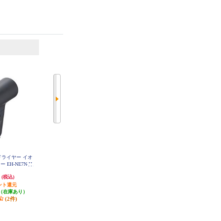
6
7
位
位
位
アードライヤー イオ
【アウトレット品】 コイズミ M
【正規販売認証店】 KINUJO ヘア
 EH-NE7N-H
ONSTER(モンスター) ダブルファ
ードライヤー キヌージョ モカ KH
302
ンドライヤー ブラック KHD-W9
円
7,980円
34,070円
(税込)
(税込)
(税込)
10-K
ント還元
79円分ポイント還元
3,407円分ポイント還元
（在庫あり）
発送目安:
即納（在庫残りわず
500円クーポン
(2件)
か）
発送目安:
即納（在庫あり）
(2件)
(3件)