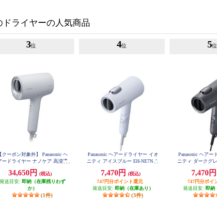
のドライヤーの人気商品
3
4
5
位
位
【クーポン対象外】 Panasonic ヘ
Panasonic ヘアードライヤー イオ
Panasonic ヘ
アードライヤー ナノケア 高浸透
ニティ アイスブルー EH-NE7N-A
ニティ ダークグレー
ノイー ミストグレー EH-NA0K-
34,650円
7,470円
7,470
(税込)
(税込)
H
発送目安:
即納（在庫残りわず
747円分ポイント還元
747円分ポイ
か）
発送目安:
即納（在庫あり）
発送目安:
即納
(1件)
(3件)