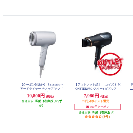
【クーポン対象外】 Panasonic ヘ
【アウトレット品】 コイズミ M
アードライヤー ナノケア/ナノイ
ONSTER(モンスター) ダブルファ
ニ
ー/折りたたみタイプ/モイストグ
ンドライヤー ブラック KHD-W9
19,800円
7,980円
(税込)
(税込)
10-K
レー EH-NA7M-H
発送目安:
即納（在庫残りわず
79円分ポイント還元
か）
500円クーポン
発送目安:
即納（在庫あり）
(3件)