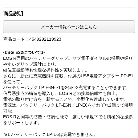
商品説明
メーカー情報ページはこちら
商品コード：4549292119923
≪BG-E22について≫
EOS R専用のバッテリーグリップ。サブ電子ダイヤルの採用や握り
やすいグリップ設計により、
縦位置撮影時も快適な操作性を実現します。
さらに、新たに充電機能を搭載。付属のUSB電源アダプター PD-E1
を使って、
バッテリーパック LP-E6N※1を2個※2充電することができます。
信号系接点の構造を導入し、EOS Rとの接続信頼性も向上。
電池の取り付け方を一新することで、小型化も達成しています。
電源は、バッテリーパック LP-E6N／LP-E6をそれぞれ2個まで装填
可能。
EOS Rと同等の防塵・防滴性能で、厳しい環境下でも積極的な撮影
をサポートします。
※1 バッテリーパック LP-E6は充電できません。