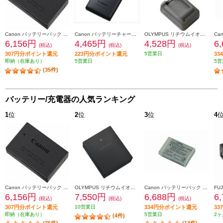
Canon バッテリーパック LP-E17
Canon バッテリーチャージャー CB-2LF
OLYMPUS リチウムイオン充電器 BCS-5
6,156円
4,465円
4,528円
6
(税込)
(税込)
(税込)
307円分ポイント還元
223円分ポイント還元
5営業日
3
即納（在庫あり）
5営業日
5営
(35件)
バッテリー/充電器の人気ランキング
1
位
2
位
3
位
4
Canon バッテリーパック LP-E17
OLYMPUS リチウムイオン充電池 BLH-1
Canon バッテリーパック NB-13L NB-13L
6,156円
7,550円
6,688円
6
(税込)
(税込)
(税込)
307円分ポイント還元
10営業日
334円分ポイント還元
3
即納（在庫あり）
5営業日
2ヶ
(4件)