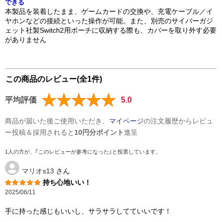
できる
本製品を装着したまま、ゲームカードの交換や、充電ケーブル／イ
ヤホンなどの接続といった操作が可能。また、別売のサイバーガジ
ェット社製Switch2用ポーチに収納する際も、カバーを取り外す必要
がありません
この商品のレビュー(全1件)
平均評価
5.0
商品が届いた後ご使用いただき、
マイページ
の注文履歴からレビュ
ー投稿＆採用されると
10円分ポイント
進呈
1人の方が、｢このレビューが参考になった｣と投票しています。
マリオs13
さん
持ち心地いい！
2025/06/11
手に持った感じもいいし、サラサラしてていいです！