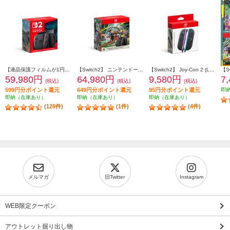
【液晶保護フィルムが1円で購入できる！】 【Switch2】 ニンテンドースイッチ2本体（日本語・国内専用）
【Switch2】 ニンテンドースイッチ2本体（日本語・国内専用） スプラトゥーン レイダース セット（特典：クッション付き ※シールは付きません）
【Switch2】 Joy-Con 2 (L) ライトパープル/(R) ライトグリーン
59,980円
64,980円
9,580円
7
(税込)
(税込)
(税込)
599円分ポイント還元
649円分ポイント還元
95円分ポイント還元
即
即納（在庫あり）
即納（在庫あり）
即納（在庫あり）
(129件)
(1件)
(4件)
メルマガ
旧Twitter
Instagram
WEB限定クーポン
アウトレット掘り出し物