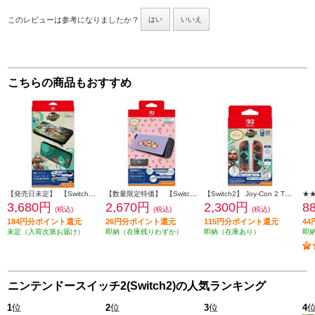
このレビューは参考になりましたか？
はい
いいえ
こちらの商品もおすすめ
【発売日未定】 【Switch2】 スリムハードケース COLLECTION for Nintendo Switch 2 スプラトゥーン レイダース
【数量限定特価】 【Switch2】 カービィ play with ワドルディ フロントカバー for Nintendo Switch 2
【Switch2】 Joy-Con 2 TPUカバー COLLECTION for Nintendo Switch 2 スプラトゥーン レイダース
3,680円
2,670円
2,300円
8
(税込)
(税込)
(税込)
184円分ポイント還元
26円分ポイント還元
115円分ポイント還元
4
未定（入荷次第お届け）
即納（在庫残りわずか）
即納（在庫あり）
即
ニンテンドースイッチ2(Switch2)の人気ランキング
1
位
2
位
3
位
4