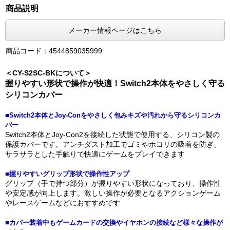
商品説明
メーカー情報ページはこちら
商品コード：4544859035999
＜CY-S2SC-BKについて＞
握りやすい形状で操作が快適！Switch2本体をやさしく守る
シリコンカバー
■Switch2本体とJoy-Conをやさしく包みキズや汚れから守るシリコンカ
バー
Switch2本体とJoy-Con2を接続した状態で使用する、シリコン製の
保護カバーです。アンチダスト加工でゴミやホコリの吸着を防ぎ、
サラサラとした手触りで快適にゲームをプレイできます
■握りやすいグリップ形状で操作性アップ
グリップ（手で持つ部分）が握りやすい形状になっており、操作性
や安定感が向上します。激しい操作が必要となるアクションゲーム
やレースゲームなどにおすすめです
■カバー装着中もゲームカードの交換やイヤホンの接続など様々な操作が