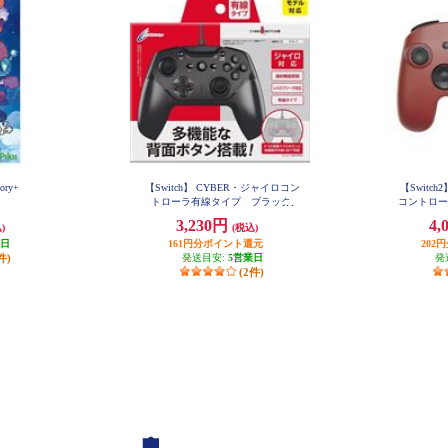
tory+
【Switch】 CYBER・ジャイロコン
【Switc
トローラ有線タイプ ブラック
コントロー
3,230円
4,
)
(税込)
業日
161円分ポイント還元
202
件)
発送目安:
5営業日
発
(2件)