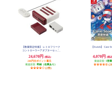
【数量限定特価】 レトロフリーク
【Switch】 Cave S
コントローラーアダプターセット
<レッド×ホワイト>
24,670円
4,070円
(税込)
(税込
246円分ポイント還元
発送目安:
5営
発送目安:
即納（在庫あり）
(2
(2件)