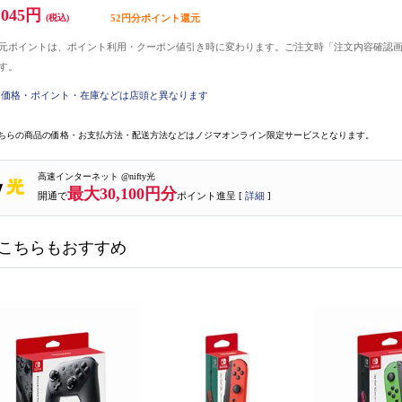
,045円
(税込)
52円分ポイント還元
元ポイントは、ポイント利用・クーポン値引き時に変わります。ご注文時「注文内容確認
す。
価格・ポイント・在庫などは店頭と異なります
ちらの商品の価格・お支払方法・配送方法などはノジマオンライン限定サービスとなります。
高速インターネット @nifty光
最大30,100円分
開通で
ポイント進呈 [
詳細
]
こちらもおすすめ