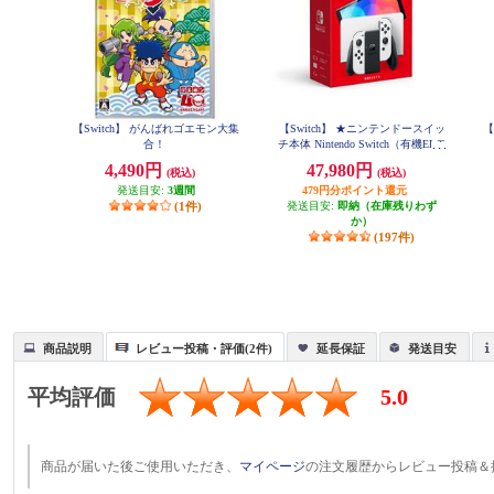
【Switch】 がんばれゴエモン大集
【Switch】 ★ニンテンドースイッ
【
合！
チ本体 Nintendo Switch（有機ELモ
デル） Joy-Con(L)/(R) ホワイト
4,490円
47,980円
(税込)
(税込)
発送目安:
3週間
479円分ポイント還元
(1件)
発送目安:
即納（在庫残りわず
か）
(197件)
商品説明
レビュー投稿・評価(2件)
延長保証
発送目安
平均評価
5.0
商品が届いた後ご使用いただき、
マイページ
の注文履歴からレビュー投稿＆