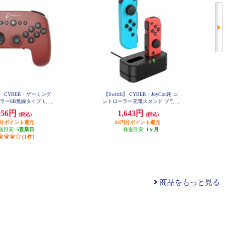
h2】 CYBER・ゲーミング
【Switch】 CYBER・JoyCon用 コ
ラー6B無線タイプ レッ
ントローラー充電スタンド ブラッ
ド
ク
056円
1,643円
(税込)
(税込)
円分ポイント還元
82円分ポイント還元
送目安:
5営業日
発送目安:
1ヶ月
(1件)
商品をもっと見る