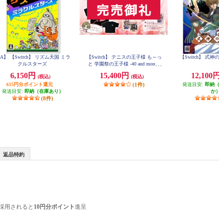
A】 【Switch】 リズム天国 ミラ
【Switch】 テニスの王子様 も～っ
【Switch】 式
クルスターズ
と 学園祭の王子様 -40 and more...
合同学園祭運営委員長からのねぎ
6,150円
15,400円
12,100
(税込)
(税込)
らいエディション
615円分ポイント還元
(1件)
発送目安:
即納
発送目安:
即納（在庫あり）
か
(8件)
返品特約
採用されると
10円分ポイント
進呈