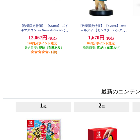
【数量限定特価】 【Switch】 ズイ
【数量限定特価】 【Switch】 amii
【
キマスコン for Nintendo Switch レ
bo ルディ 【モンスターハンター
ッド
ストーリーズ3】 （モンスターハ
12,067円
1,670円
(税込)
(税込)
ンターシリーズ）
120円分ポイント還元
16円分ポイント還元
発送目安:
即納（在庫あり）
発送目安:
即納（在庫あり）
(1件)
最新のニンテンド
1
2
位
位