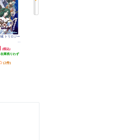
神の城 トリロジー
【Switch】 ★ニンテンドースイッ
【A】 【Switch】 トモダチコレク
チ ライト 本体 Nintendo Switch Lit
ション わくわく生活
e コーラル
円
29,980円
6,403円
(税込)
(税込)
(税込)
（在庫残りわず
299円分ポイント還元
320円分ポイント還元
）
発送目安:
即納（在庫残りわず
発送目安:
即納（在庫あり）
(2件)
か）
(12件)
(36件)