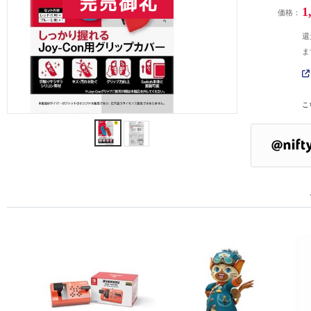
1
価格：
還
ま
こ