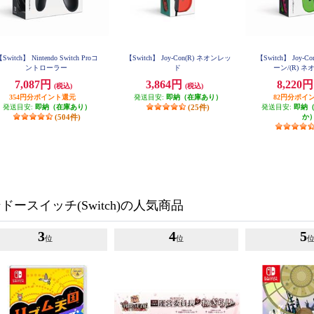
Switch】 Nintendo Switch Proコ
【Switch】 Joy-Con(R) ネオンレッ
【Switch】 Joy-
ントローラー
ド
ーン/(R) 
7,087円
3,864円
8,220
(税込)
(税込)
354円分ポイント還元
発送目安:
即納（在庫あり）
82円分ポイ
発送目安:
即納（在庫あり）
(25件)
発送目安:
即納
(504件)
か
ースイッチ(Switch)の人気商品
3
4
5
位
位