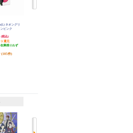
Con(L) ネオングリ
【Switch】 Joy-Con(L) パステルパ
【Switch】 amiibo シオカラーズセ
ネオンピンク
ープル/(R) パステルグリーン
ット[アオリ【オルタナ】／ホタル
【オルタナ】]（スプラトゥーンシ
円
7,729円
3,781円
(税込)
(税込)
(税込)
リーズ）
ント還元
発送目安:
即納（在庫あり）
189円分ポイント還元
（在庫残りわず
(11件)
発送目安:
即納（在庫残りわず
）
か）
(105件)
(5件)
6
7
位
位
位