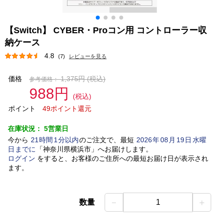
【Switch】 CYBER・Proコン用 コントローラー収
納ケース
4.8
(7)
レビューを見る
価格
1,375円
(税込)
参考価格：
988円
(税込)
ポイント
49ポイント還元
在庫状況：
5営業日
今から
21
時間
1
分以内
のご注文で、最短
2026
年
08
月
19
日
水曜
日
までに
「
神奈川県横浜市
」
へお届けします。
ログイン
をすると、お客様のご住所への最短お届け日が表示され
ます。
－
＋
数量
1