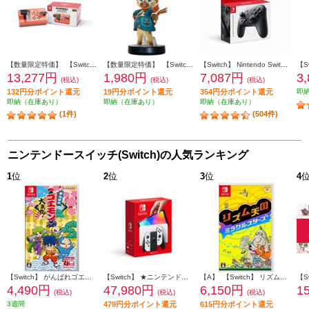
【数量限定特価】 【Switch】 ズイキマスコン for Nintendo Switch レッド
【数量限定特価】 【Switch】 amiibo ルディ 【モンスターハンターストーリーズ3】 （モンスターハンターシリーズ）
【Switch】 Nintendo Switch Proコントローラー
13,277円
1,980円
7,087円
3
(税込)
(税込)
(税込)
132円分ポイント還元
19円分ポイント還元
354円分ポイント還元
即
即納（在庫あり）
即納（在庫あり）
即納（在庫あり）
(1件)
(504件)
ニンテンドースイッチ(Switch)の人気ランキング
1
位
2
位
3
位
4
【Switch】 がんばれゴエモン大集合！
【Switch】 ★ニンテンドースイッチ本体 Nintendo Switch（有機ELモデル） Joy-Con(L)/(R) ホワイト
【A】 【Switch】 リズム天国 ミラクルスターズ
4,490円
47,980円
6,150円
1
(税込)
(税込)
(税込)
3週間
479円分ポイント還元
615円分ポイント還元