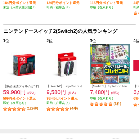
184円分ポイント還元
139円分ポイント還元
115円分ポイント還元
4
未定（入荷次第お届け）
即納（在庫あり）
即納（在庫あり）
即
ニンテンドースイッチ2(Switch2)の人気ランキング
1
位
2
位
3
位
4
【液晶保護フィルムが1円で購入できる！】 【Switch2】 ニンテンドースイッチ2本体（日本語・国内専用）
【Switch2】 Joy-Con 2 (L) ライトパープル/(R) ライトグリーン
【Switch2】 Splatoon Raiders （スプラトゥーン レイダース）（特典：ノジマオリジナル特典 ぷっくりシール 付き）
59,980円
9,580円
7,480円
6
(税込)
(税込)
(税込)
599円分ポイント還元
95円分ポイント還元
即納（在庫あり）
6
即納（在庫あり）
即納（在庫あり）
(3件)
(129件)
(4件)