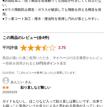
●防指紋加工：指で液晶を直接触っても指紋が付きにくく目立たな
い。
●ガラス飛散防止構造：ガラスが破損しても飛散を抑える構造を採
用。
●フッ素コート加工：撥水・撥油性を発揮し汚れが落としやすい。
この商品のレビュー(全4件)
平均評価
3.75
商品が届いた後ご使用いただき、
マイページ
の注文履歴からレビュ
ー投稿＆採用されると
10円分ポイント
進呈
1人の方が、｢このレビューが参考になった｣と投票しています。
あんじい
さん
貼り直しなど難しい
2026/03/29
ガイドもないし、ほこりなど入って貼り直しは難しいです。出来て
も端っこに気泡というか反りによると思われる気泡が入ってしまい