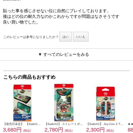
貼った事を感じさせない位に自然にプレイしております。
後はどの位の耐久力なのかこれからですが問題はなさそうです
良い買い物でした。
このレビューは参考になりましたか？
はい
いいえ
▼ すべてのレビューをみる
こちらの商品もおすすめ
【発売日未定】 【Switch2】 スリムハードケース COLLECTION for Nintendo Switch 2 スプラトゥーン レイダース
【Switch2】 ストレートポーチ COLLECTION for Nintendo Switch 2 スプラトゥーン レイダース
【Switch2】 Joy-Con 2 TPUカバー COLLECTION for Nintendo Switch 2 スプラトゥーン レイダース
3,680円
2,780円
2,300円
8
(税込)
(税込)
(税込)