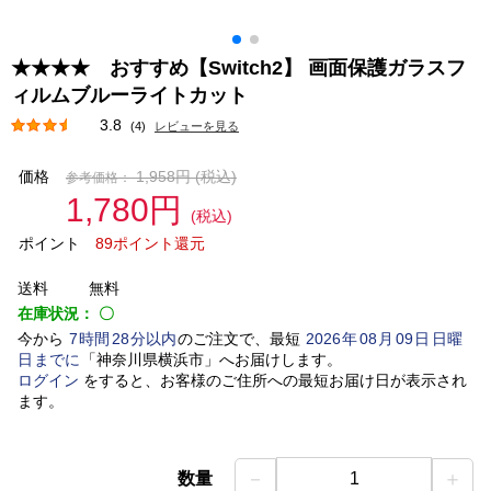
★★★★ おすすめ【Switch2】 画面保護ガラスフ
ィルムブルーライトカット
3.8
(4)
レビューを見る
価格
1,958円
(税込)
参考価格：
1,780円
(税込)
ポイント
89ポイント還元
送料
無料
在庫状況：
〇
今から
7
時間
28
分以内
のご注文で、最短
2026
年
08
月
09
日
日曜
日
までに
「
神奈川県横浜市
」
へお届けします。
ログイン
をすると、お客様のご住所への最短お届け日が表示され
ます。
－
＋
数量
1