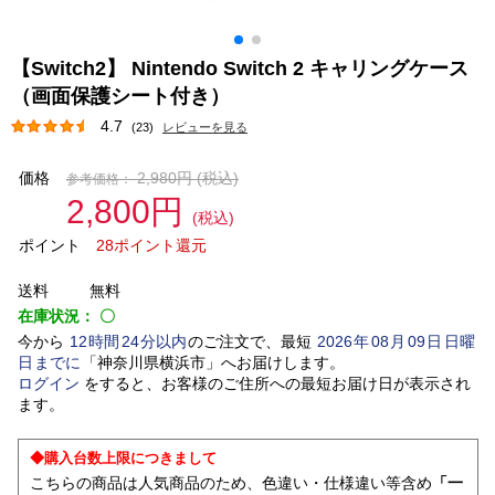
【Switch2】 Nintendo Switch 2 キャリングケース
（画面保護シート付き）
4.7
(23)
レビューを見る
価格
2,980円
(税込)
参考価格：
2,800円
(税込)
ポイント
28ポイント還元
送料
無料
在庫状況：
〇
今から
12
時間
24
分以内
のご注文で、最短
2026
年
08
月
09
日
日曜
日
までに
「
神奈川県横浜市
」
へお届けします。
ログイン
をすると、お客様のご住所への最短お届け日が表示され
ます。
◆購入台数上限につきまして
こちらの商品は人気商品のため、色違い・仕様違い等含め
「一