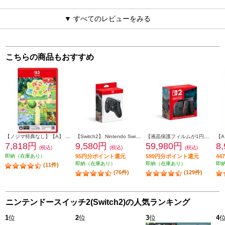
▼ すべてのレビューをみる
こちらの商品もおすすめ
【ノジマ特典なし】【A】 【Switch2】 ぽこ あ ポケモン
【Switch2】 Nintendo Switch 2 Proコントローラー
【液晶保護フィルムが1円で購入できる！】 【Switch2】 ニンテンドースイッチ2本体（日本語・国内専用）
7,818円
9,580円
59,980円
8
(税込)
(税込)
(税込)
即納（在庫あり）
95円分ポイント還元
599円分ポイント還元
4
即納（在庫あり）
即納（在庫あり）
即
(11件)
(76件)
(129件)
ニンテンドースイッチ2(Switch2)の人気ランキング
1
位
2
位
3
位
4