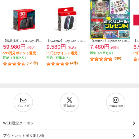
【液晶保護フィルムが1円で購入できる！】 【Switch2】 ニンテンドースイッチ2本体（日本語・国内専用）
【Switch2】 Joy-Con 2 (L) ライトパープル/(R) ライトグリーン
【Switch2】 Splatoon Raiders （スプラトゥーン レイダース）（特典：ノジマオリジナル特典 ぷっくりシール 付き）
59,980円
9,580円
7,480円
6
(税込)
(税込)
(税込)
599円分ポイント還元
95円分ポイント還元
即納（在庫あり）
6
即納（在庫あり）
即納（在庫あり）
(3件)
(129件)
(4件)
メルマガ
旧Twitter
Instagram
WEB限定クーポン
アウトレット掘り出し物