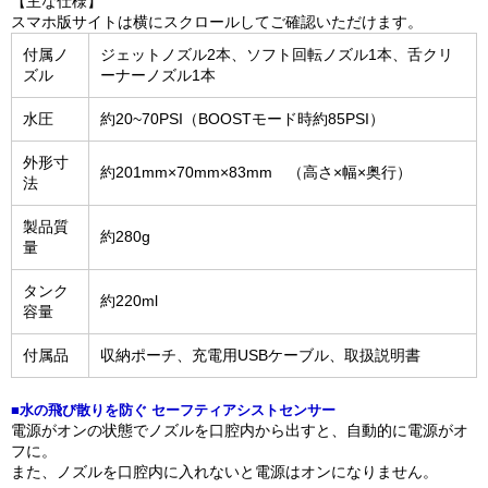
【主な仕様】
スマホ版サイトは横にスクロールしてご確認いただけます。
付属ノ
ジェットノズル2本、ソフト回転ノズル1本、舌クリ
ズル
ーナーノズル1本
水圧
約20~70PSI（BOOSTモード時約85PSI）
外形寸
約201mm×70mm×83mm （高さ×幅×奥行）
法
製品質
約280g
量
タンク
約220ml
容量
付属品
収納ポーチ、充電用USBケーブル、取扱説明書
■水の飛び散りを防ぐ セーフティアシストセンサー
電源がオンの状態でノズルを口腔内から出すと、自動的に電源がオ
フに。
また、ノズルを口腔内に入れないと電源はオンになりません。