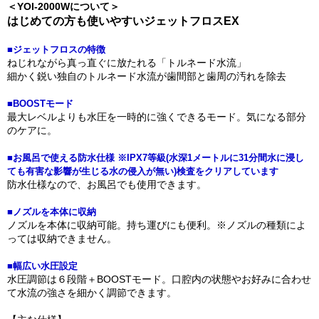
＜YOI-2000Wについて＞
はじめての方も使いやすいジェットフロスEX
■ジェットフロスの特徴
ねじれながら真っ直ぐに放たれる「トルネード水流」
細かく鋭い独自のトルネード水流が歯間部と歯周の汚れを除去
■BOOSTモード
最大レベルよりも水圧を一時的に強くできるモード。気になる部分
のケアに。
■お風呂で使える防水仕様 ※IPX7等級(水深1メートルに31分間水に浸し
ても有害な影響が生じる水の侵入が無い)検査をクリアしています
防水仕様なので、お風呂でも使用できます。
■ノズルを本体に収納
ノズルを本体に収納可能。持ち運びにも便利。※ノズルの種類によ
っては収納できません。
■幅広い水圧設定
水圧調節は６段階＋BOOSTモード。口腔内の状態やお好みに合わせ
て水流の強さを細かく調節できます。