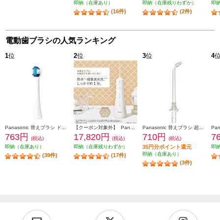
即納（在庫あり）
即納（在庫残りわずか）
即
(16件)
(2件)
電動歯ブラシの人気ランキング
1
位
2
位
3
位
4
Panasonic 替えブラシ ドルツ専用 極細毛ブラシ(コンパクト)ホワイト 2本入 EW0800-W
【クーポン対象外】 Panasonic 口腔洗浄器 ジェットウォッシャー ドルツ EW-DJ55-W
Panasonic 替えブラシ 超音波水流ノズル(2本入り) クリア EW0983-X
763円
17,820円
710円
7
(税込)
(税込)
(税込)
即納（在庫あり）
即納（在庫残りわずか）
35円分ポイント還元
即
即納（在庫あり）
(39件)
(17件)
(3件)