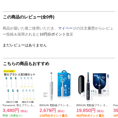
この商品のレビュー(全0件)
商品が届いた後ご使用いただき、
マイページ
の注文履歴からレビュ
ー投稿＆採用されると
10円分ポイント
進呈
まだレビューはありません
こちらの商品もおすすめ
Panasonic 替えブラシ 人気5個セット【極細毛ブラシ(コンパクト)ホワイト 6本/山切りブラシVヘッド 8本】 EW0800-09104CW-ESET
BRAUN 電動歯ブラシ オーラルＢ すみずみクリーン やわらか【2モード搭載】 D1004132WT
BRAUN 電動歯ブラシ オーラルＢ iOシリーズ iO5【5モード/AIブラッシングガイド/アプリ連携】 IOG52J62KBK
3,480円
2,679円
19,850円
3
(税込)
(税込)
(税込)
即納（在庫あり）
133円分ポイント還元
992円分ポイント還元
1