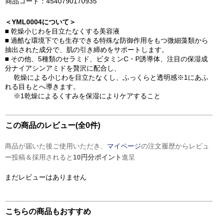
商品コード：4540790170935
＜YML0004について＞
■ 乾燥小じわを目立たなくする美容液
■ 過酷な環境下でも生存できる特殊な防御作用をもつ微細藻類から
抽出された成分で、肌の引き締めをサポートします。
■ その他、5種類のセラミド、ビタミンC・P誘導体、注目の保湿成
分ナイアシンアミドを贅沢に配合し、
乾燥による小じわを目立たなくし、ふっくらと透明感※1にあふ
れる目もとへ導きます。
※1乾燥によるくすみを保湿によりケアすること
この商品のレビュー(全0件)
商品が届いた後ご使用いただき、
マイページ
の注文履歴からレビュ
ー投稿＆採用されると
10円分ポイント
進呈
まだレビューはありません
こちらの商品もおすすめ