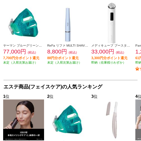
ヤーマン ブルーグリーンマスクリフト YJMF4L
ReFa リファ MULTI SHAVER B ペールブルー RE-DM-12A
メディキューブ ブースタープロ X2 MEDICUBE ホワイト ME-BPXT
77,000円
8,800円
33,000円
1
(税込)
(税込)
(税込)
7,700円分ポイント還元
88円分ポイント還元
3,300円分ポイント還元
6
未定（入荷次第お届け）
未定（入荷次第お届け）
即納（在庫残りわずか）
即
エステ商品(フェイスケア)の人気ランキング
1
位
2
位
3
位
4