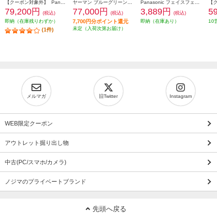
【クーポン対象外】 Panasonic バイタリフト RF EX ブラウン EH-SR86-T
ヤーマン ブルーグリーンマスクリフト YJMF4L
Panasonic フェイスフェリエ[乾電池式/密着スイングヘッド/ピンク] ES-WF63-P
79,200円
77,000円
3,889円
5
(税込)
(税込)
(税込)
即納（在庫残りわずか）
7,700円分ポイント還元
即納（在庫あり）
10
未定（入荷次第お届け）
(1件)
メルマガ
旧Twitter
Instagram
WEB限定クーポン
アウトレット掘り出し物
中古(PC/スマホ/カメラ)
ノジマのプライベートブランド
先頭へ戻る