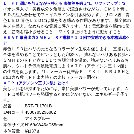
ＬＩＦＴ 潤いを与えながら整える 表情筋を鍛え*1、リフトアップ！*2
イオン導入で、美容成分を角層まで浸透させながら、ＥＭＳと青Ｌ
ＥＤの組み合わせでフェイスラインを引き締めます。 サロン級 青
色ＬＥＤ 青色ＬＥＤには肌を引き締める作用があります。 肌全体の
キメを整え。なめらかな質感に導きます。 *1：電気刺激を筋肉に伝
え、筋肉を縮小させること *2：引き上げるように動かすこと
ＨＥＡＴ 最高出力３ＭＨｚ ＲＦ搭載＊１ １回で実感できる本格温感ケ
ア
赤色ＬＥＤはハリの元となるコラーゲン生成を促します。 直接お肌
全体を温めることでピンッとした印象へ。 弛みないハリあるお肌へ
３ＭＨｚのＲＦと赤ＬＥＤでお顔全体を温め、弛みないハリあるお
肌へ。ウルトラ低周波微電流によりＡＴＰ（アデノシン三リン酸）
の生成を促します。 *1：メーカー従来品ＥＬＥＫＩ ＢＲＵＳＨと
の出力Ｗ数（ＲＦ出力時）の比較（メーカー調べ）
ＡＴＰ（アデノシン三リン酸）とは？
美しい肌を維持するためには、常に美肌パワーが働いています。Ａ
ＴＰは美肌パワーを発揮するために欠かせない、エネルギー分子で
す。
品番
BRT-FL170LB
JANコード
4580785296882
色
アイスブルー
本体サイズ
H169×W46×D35mm
本体質量
約137ｇ