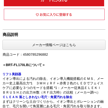
商品説明
メーカー情報ページはこちら
商品コード：4580785296882
＜BRT-FL170LBについて＞
リフト美顔器
イオン導出による汚れの除去、イオン導入機能搭載のＥＭＳ、メー
カー史上最高出力*1 ３ＭＨｚＲＦ＋赤青２色のＬＥＤでフェイス
ケアに必要な３つのモードを搭載 *1：メーカー従来品ＥＬＥＫＩ
ＢＲＵＳＨとの出力Ｗ数（ＲＦ出力時）の比較（メーカー調べ）
ＣＬＥＡＮ 落としきれない毛穴・角質汚れを除去
まずはクリーンな土台づくりから。イオン導出とポレーションの融
合で、毛穴を開いて角質層にある毛穴・角質汚れを取り除きます。