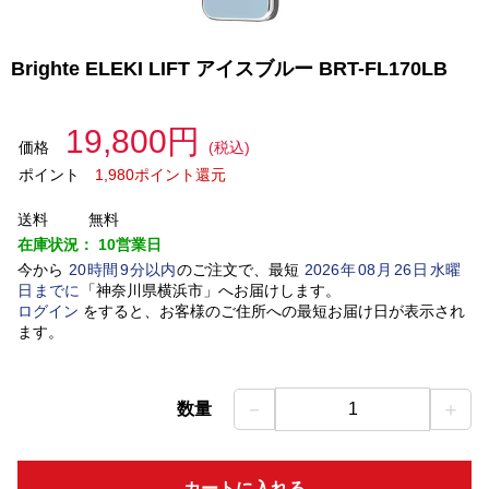
Brighte ELEKI LIFT アイスブルー BRT-FL170LB
19,800円
価格
(税込)
ポイント
1,980ポイント還元
送料
無料
在庫状況：
10営業日
今から
20
時間
9
分以内
のご注文で、最短
2026
年
08
月
26
日
水曜
日
までに
「
神奈川県横浜市
」
へお届けします。
ログイン
をすると、お客様のご住所への最短お届け日が表示され
ます。
－
＋
数量
1
カートに入れる