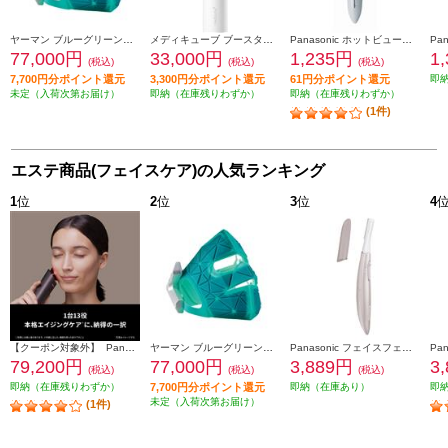
ヤーマン ブルーグリーンマスクリフト YJMF4L
メディキューブ ブースタープロ X2 MEDICUBE ホワイト ME-BPXT
Panasonic ホットビューラー まつげくるん ミストブルー EH-SE11-A
77,000円
33,000円
1,235円
1
(税込)
(税込)
(税込)
7,700円分ポイント還元
3,300円分ポイント還元
61円分ポイント還元
即
未定（入荷次第お届け）
即納（在庫残りわずか）
即納（在庫残りわずか）
(1件)
エステ商品(フェイスケア)の人気ランキング
1
位
2
位
3
位
4
【クーポン対象外】 Panasonic バイタリフト RF EX ブラウン EH-SR86-T
ヤーマン ブルーグリーンマスクリフト YJMF4L
Panasonic フェイスフェリエ[乾電池式/密着スイングヘッド/ピンク] ES-WF63-P
79,200円
77,000円
3,889円
3
(税込)
(税込)
(税込)
即納（在庫残りわずか）
7,700円分ポイント還元
即納（在庫あり）
即
未定（入荷次第お届け）
(1件)