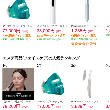
ヤーマン ブルーグリーンマスクリフト YJMF4L
メディキューブ ブースタープロ X2 MEDICUBE ホワイト ME-BPXT
Panasonic ホットビューラー まつげくるん ミストブルー EH-SE11-A
77,000円
33,000円
1,235円
1
(税込)
(税込)
(税込)
7,700円分ポイント還元
3,300円分ポイント還元
61円分ポイント還元
即
未定（入荷次第お届け）
即納（在庫残りわずか）
即納（在庫残りわずか）
(1件)
エステ商品(フェイスケア)の人気ランキング
1
位
2
位
3
位
4
【クーポン対象外】 Panasonic バイタリフト RF EX ブラウン EH-SR86-T
ヤーマン ブルーグリーンマスクリフト YJMF4L
Panasonic フェイスフェリエ[乾電池式/密着スイングヘッド/ピンク] ES-WF63-P
79,200円
77,000円
3,889円
3
(税込)
(税込)
(税込)