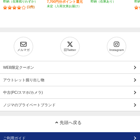
即納（在庫残りわずか）
7,700円分ポイント還元
即納（在庫あり）
即
未定（入荷次第お届け）
(1件)
メルマガ
旧Twitter
Instagram
WEB限定クーポン
アウトレット掘り出し物
中古(PC/スマホ/カメラ)
ノジマのプライベートブランド
先頭へ戻る
ご利用ガイド