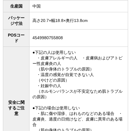
生産国
中国
パッケー
高さ20.7×幅18.8×奥行13.8cm
ジ寸法
POSコー
4549980755808
ド
●下記の人は使用しない
・皮膚アレルギーの人 ・皮膚病およびアトピ
ー性皮膚炎の人
（肌や身体のトラブルの原因）
・温度の感覚が自覚できない人
（やけどの原因）
・妊娠中の人
（ホルモンバランスが不安定なため肌トラブル
の原因）
安全に関
するご注
●下記の場合は使用しない
意
・肌に傷や湿疹、はれものなどのある場合 ・
皮膚炎、過度の日焼けなど、皮膚に異常のある場
合
（肌や身体のトラブルの原因）