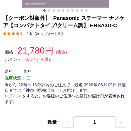
【クーポン対象外】 Panasonic スチーマー ナノケ
ア【コンパクトタイプ/クリーム調】 EHSA3D-C
4.5
(2)
レビューを見る
21,780円
価格
(税込)
ポイント
0ポイント還元
送料
無料
在庫状況：
〇
今から
22
時間
16
分以内
のご注文で、最短
2026
年
08
月
09
日
日曜
日
までに
「
神奈川県横浜市
」
へお届けします。
ログイン
をすると、お客様のご住所への最短お届け日が表示され
ます。
－
＋
数量
1