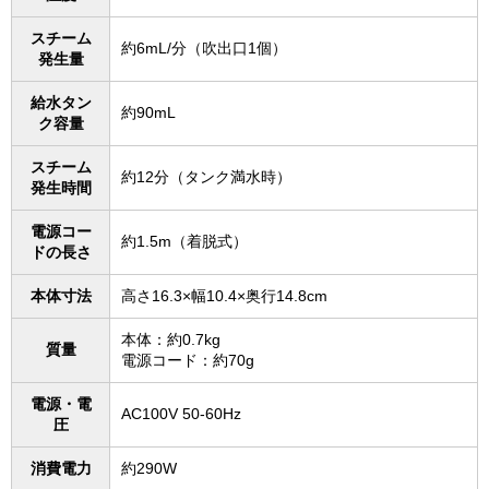
スチーム
約6mL/分（吹出口1個）
発生量
給水タン
約90mL
ク容量
スチーム
約12分（タンク満水時）
発生時間
電源コー
約1.5m（着脱式）
ドの長さ
本体寸法
高さ16.3×幅10.4×奥行14.8cm
本体：約0.7kg
質量
電源コード：約70g
電源・電
AC100V 50-60Hz
圧
消費電力
約290W