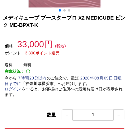
メディキューブ ブースタープロ X2 MEDICUBE ピン
ク ME-BPXT-K
33,000円
価格
(税込)
ポイント
3,300ポイント還元
送料
無料
在庫状況：
〇
今から
7
時間
20
分以内
のご注文で、最短
2026
年
08
月
09
日
日曜
日
までに
「
神奈川県横浜市
」
へお届けします。
ログイン
をすると、お客様のご住所への最短お届け日が表示され
ます。
－
＋
数量
1