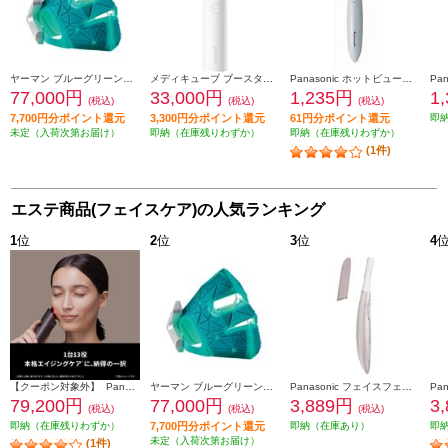
ヤーマン ブルーグリーンマスクリフト YJMF4L
メディキューブ ブースタープロ X2 MEDICUBE ホワイト ME-BPXT
Panasonic ホットビューラー まつげくるん ミストブルー EH-SE11-A
77,000円
33,000円
1,235円
1
(税込)
(税込)
(税込)
7,700円分ポイント還元
3,300円分ポイント還元
61円分ポイント還元
即
未定（入荷次第お届け）
即納（在庫残りわずか）
即納（在庫残りわずか）
(1件)
エステ商品(フェイスケア)の人気ランキング
1
位
2
位
3
位
4
【クーポン対象外】 Panasonic バイタリフト RF EX ブラウン EH-SR86-T
ヤーマン ブルーグリーンマスクリフト YJMF4L
Panasonic フェイスフェリエ[乾電池式/密着スイングヘッド/ピンク] ES-WF63-P
79,200円
77,000円
3,889円
3
(税込)
(税込)
(税込)
即納（在庫残りわずか）
7,700円分ポイント還元
即納（在庫あり）
即
未定（入荷次第お届け）
(1件)